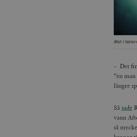
Bild: I fable
– Det fi
”en man s
längre sp
Så
sade
R
vann Afto
så mycke
kronor t