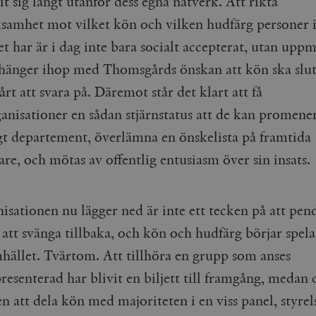
it sig långt utanför dess egna nätverk. Att rikta
Google LLC
1 dag
Denna cookie ställs in av Google Analytics. Den l
Mailchimp
28 dagar
amhet mot vilket kön och vilken hudfärg personer 
.timbro.se
unikt värde för varje besökt sida och används fö
timbro.se
sidvisningar.
Cloudflare
30
Denna cookie används för att skilja mellan människor och bot
et har är i dag inte bara socialt accepterat, utan upp
.timbro.se
54
Detta är en mönstertyps-cookie som har ställts in
Inc.
minuter
för webbplatsen för att göra giltiga rapporter om användnin
sekunder
mönsterelementet i namnet innehåller det unika i
.podbean.com
hänger ihop med Thomsgårds önskan att kön ska slut
kontot eller webbplatsen det hänför sig till. Det 
som används för att begränsa mängden data som 
Meta
3
Används av Facebook för att leverera en serie reklamproduk
vårt att svara på. Däremot står det klart att få
webbplatser med hög trafikvolym.
Platform Inc.
månader
från tredjepartsannonsörer
.timbro.se
anisationer en sådan stjärnstatus att de kan promener
.timbro.se
1 år 1
Denna cookie används av Google Analytics för at
månad
sessionstillståndet.
Vimeo.com
1 år 1
Dessa kakor används av Vimeo-videospelaren på webbplatse
Inc.
månad
ligt departement, överlämna en önskelista på framtida
.timbro.se
1 år
.vimeo.com
re, och mötas av offentlig entusiasm över sin insats.
mple_675006
.timbro.se
2
minuter
.timbro.se
30
minuter
isationen nu lägger ned är inte ett tecken på att pen
 att svänga tillbaka, och kön och hudfärg börjar spel
mhället. Tvärtom. Att tillhöra en grupp som anses
resenterad har blivit en biljett till framgång, medan
n att dela kön med majoriteten i en viss panel, styrels