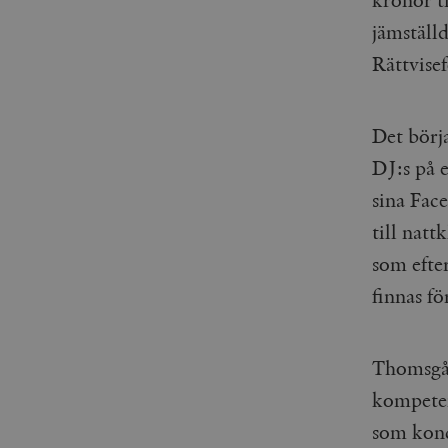
jämställd
Rättvise
Det börj
DJ:s på e
sina Fac
till natt
som efte
finnas f
Thomsgård
kompeten
som konc