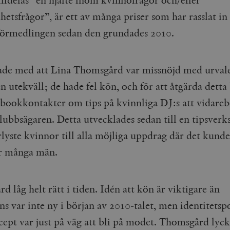
hetsfrågor”, är ett av många priser som har rasslat in
förmedlingen sedan den grundades 2010.
ade med att Lina Thomsgård var missnöjd med urvale
n utekväll; de hade fel kön, och för att åtgärda dett
ebookkontakter om tips på kvinnliga DJ:s att vidareb
klubbsägaren. Detta utvecklades sedan till en tipsver
rlyste kvinnor till alla möjliga uppdrag där det kunde
ör många män.
 låg helt rätt i tiden. Idén att kön är viktigare än
s var inte ny i början av 2010-talet, men identitetsp
ept var just på väg att bli på modet. Thomsgård lyc