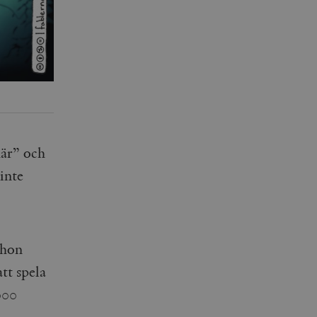
här” och
inte
 hon
tt spela
000