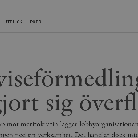
UTBLICK
PODD
viseförmedli
jort sig överf
mp mot meritokratin lägger lobbyorganisatione
ngen ned sin verksamhet. Det handlar dock int