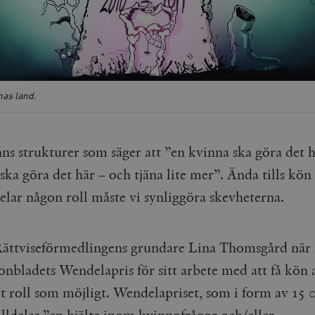
rnas land.
nns strukturer som säger att ”en kvinna ska göra det 
ka göra det här – och tjäna lite mer”. Ända tills kön 
elar någon roll måste vi synliggöra skevheterna.
ättviseförmedlingens grundare Lina Thomsgård när
nbladets Wendelapris för sitt arbete med att få kön a
t roll som möjligt.
Wendelapriset, som i form av 15 
illdelas ”en hjälte inom kvinnofrågor och/eller