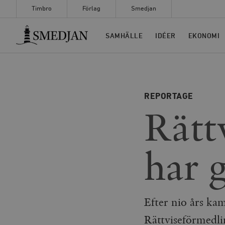
Timbro
Förlag
Smedjan
Timbro
SAMHÄLLE
IDÉER
EKONOMI
REPORTAGE
Rätt
har g
Efter nio års ka
Rättviseförmedli