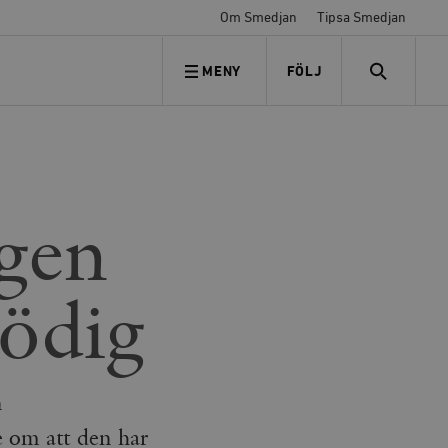
Om Smedjan
Tipsa Smedjan
MENY
FÖLJ
FÖLJ OSS
SEARCH
ngen
lödig
n
e om att den har