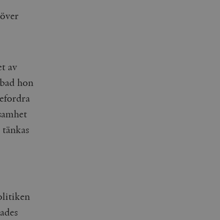
 över
t av
a bad hon
efordra
ksamhet
 tänkas
olitiken
kades