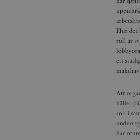
har sprid
_gid
mailchimp_landing_site
uppmärks
__cf_bm
arbetsliv
_gat_UA-19195086-1
Hur det 
_fbp
roll är s
lobbyorg
_ga_YBG49SLCTY
vuid
ett stat
_hjSessionUser_675006
makthava
_hjIncludedInSessionSa
_hjSession_675006
Att organ
håller på
roll i sa
underrep
har oture