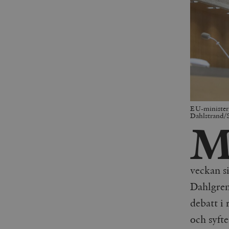
EU-minister 
Dahlstrand/S
veckan s
Dahlgren
debatt i
och syft