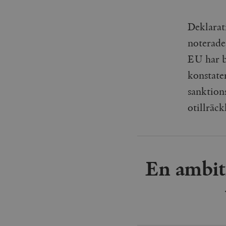
Deklarat
noterade
EU har b
konstate
sanktion
otillräck
En ambiti