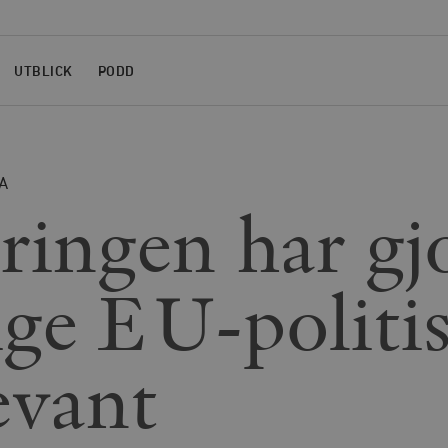
UTBLICK
PODD
A
ringen har gj
ige EU-politi
evant