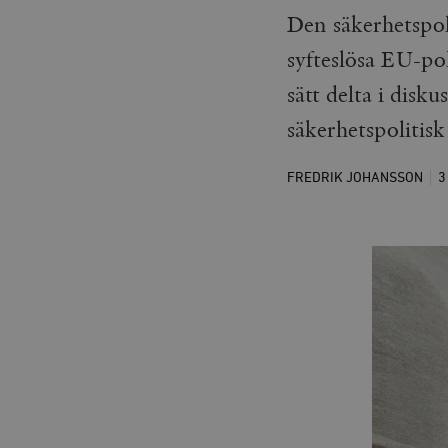
Den säkerhetspoli
syfteslösa EU-pol
sätt delta i disk
säkerhetspolitisk
FREDRIK JOHANSSON
3