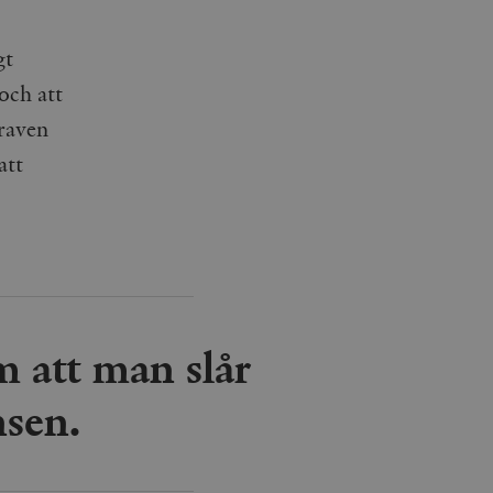
gt
och att
kraven
att
m att man slår
nsen.