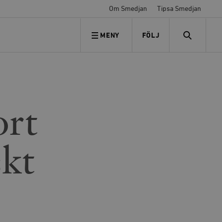
Om Smedjan
Tipsa Smedjan
MENY
FÖLJ
FÖLJ OSS
SEARCH
ort
skt