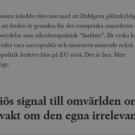
ionen inleddes förvisso med att Dahlgren pliktskyldi
 att freden är grunden för det europeiska samarbetet 
etydelse som säkerhetspolitisk ”fotfäste”. De ryska 
rades vara oacceptabla och ministern noterade också 
spolitik bedrivs bäst på EU-nivå. Det är bra. Men
ligt.
ös signal till omvärlden o
vakt om den egna irreleva