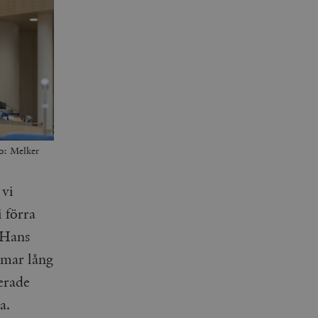
o: Melker
 vi
 förra
 Hans
mmar lång
erade
va.