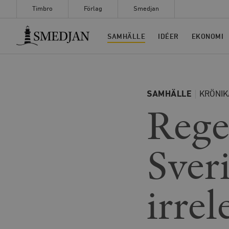
Timbro
Förlag
Smedjan
Timbro
SAMHÄLLE
IDÉER
EKONOMI
SAMHÄLLE
KRÖNIK
Rege
Sver
irrel