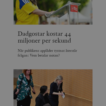
Dadgostar kostar 44
miljoner per sekund
När publikens applåder tystnat återstår
frågan: Vem betalar notan?