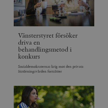
_hjSession_675006
.timbro.se
30
minuter
Vänsterstyret försöker
driva en
behandlingsmetod i
konkurs
Socialdemokraternas krig mot den privata
ätstörningsvården fortsätter