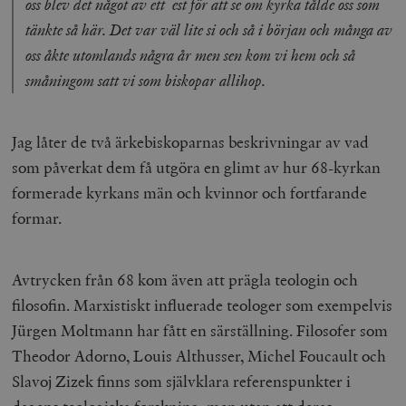
oss blev det något av ett est för att se om kyrka tålde oss som
Inc.
m
.vimeo.com
tänkte så här. Det var väl lite si och så i början och många av
oss åkte utomlands några år men sen kom vi hem och så
småningom satt vi som biskopar allihop.
Jag låter de två ärkebiskoparnas beskrivningar av vad
som påverkat dem få utgöra en glimt av hur 68-kyrkan
formerade kyrkans män och kvinnor och fortfarande
formar.
Leverantör
Namn
Utgång
B
/ Domän
Avtrycken från 68 kom även att prägla teologin och
Leverantör /
Namn
Utgång
Beskrivning
_ga
Google LLC
1 år 1
D
Domän
filosofin. Marxistiskt influerade teologer som exempelvis
.timbro.se
månad
a
U
YSC
Google LLC
Session
Denna cookie 
Jürgen Moltmann har fått en särställning. Filosofer som
e
.youtube.com
av YouTube fö
G
spåra visning
Theodor Adorno, Louis Althusser, Michel Foucault och
a
inbäddade vi
a
Slavoj Zizek finns som självklara referenspunkter i
u
VISITOR_INFO1_LIVE
Google LLC
6
Denna cookie 
t
.youtube.com
månader
av Youtube fö
g