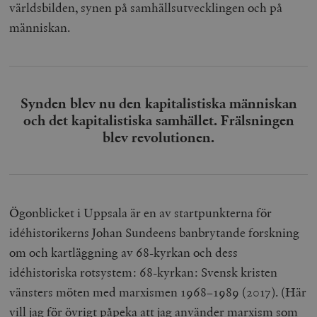
världsbilden, synen på samhällsutvecklingen och på
människan.
Synden blev nu den kapitalistiska människan
och det kapitalistiska samhället. Frälsningen
blev revolutionen.
Ögonblicket i Uppsala är en av startpunkterna för
idéhistorikerns Johan Sundeens banbrytande forskning
om och kartläggning av 68-kyrkan och dess
idéhistoriska rotsystem:
68-kyrkan: Svensk kristen
vänsters möten med marxismen 1968–1989
(2017). (Här
vill jag för övrigt påpeka att jag använder marxism som