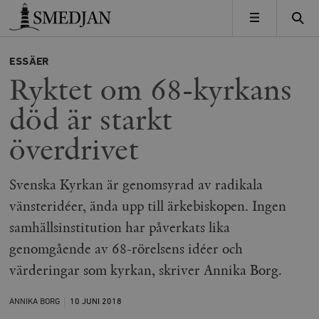
Timbro
MENY
ESSÄER
Ryktet om 68-kyrkans
död är starkt
överdrivet
Svenska Kyrkan är genomsyrad av radikala
vänsteridéer, ända upp till ärkebiskopen. Ingen
samhällsinstitution har påverkats lika
genomgående av 68-rörelsens idéer och
värderingar som kyrkan, skriver Annika Borg.
ANNIKA BORG
10 JUNI
2018