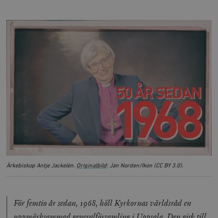
Ärkebiskop Antje Jackelén.
Originalbild
: Jan Norden/Ikon (CC BY 3.0).
För femtio år sedan, 1968, höll Kyrkornas världsråd en
uppmärksammad generalförsamling i Uppsala. Den gick till