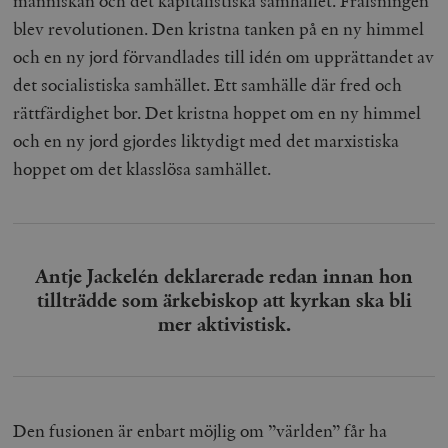
människan och det kapitalistiska samhället. Frälsningen
blev revolutionen. Den kristna tanken på en ny himmel
och en ny jord förvandlades till idén om upprättandet av
det socialistiska samhället. Ett samhälle där fred och
rättfärdighet bor. Det kristna hoppet om en ny himmel
och en ny jord gjordes liktydigt med det marxistiska
hoppet om det klasslösa samhället.
Antje Jackelén deklarerade redan innan hon
tillträdde som ärkebiskop att kyrkan ska bli
mer aktivistisk.
Den fusionen är enbart möjlig om ”världen” får ha