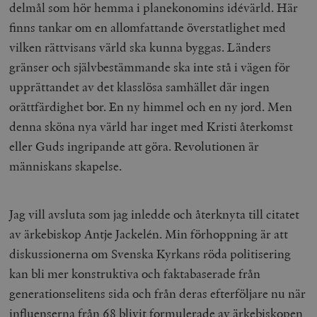
delmål som hör hemma i planekonomins idévärld. Här
finns tankar om en allomfattande överstatlighet med
vilken rättvisans värld ska kunna byggas. Länders
gränser och självbestämmande ska inte stå i vägen för
upprättandet av det klasslösa samhället där ingen
orättfärdighet bor. En ny himmel och en ny jord. Men
denna sköna nya värld har inget med Kristi återkomst
eller Guds ingripande att göra. Revolutionen är
människans skapelse.
Jag vill avsluta som jag inledde och återknyta till citatet
av ärkebiskop Antje Jackelén. Min förhoppning är att
diskussionerna om Svenska Kyrkans röda politisering
kan bli mer konstruktiva och faktabaserade från
generationselitens sida och från deras efterföljare nu när
influenserna från 68 blivit formulerade av ärkebiskopen