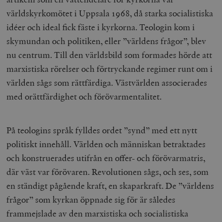
världskyrkomötet i Uppsala 1968, då starka socialistiska
idéer och ideal fick fäste i kyrkorna. Teologin kom i
skymundan och politiken, eller ”världens frågor”, blev
nu centrum. Till den världsbild som formades hörde att
marxistiska rörelser och förtryckande regimer runt om i
världen sågs som rättfärdiga. Västvärlden associerades
med orättfärdighet och förövarmentalitet.
På teologins språk fylldes ordet ”synd” med ett nytt
politiskt innehåll. Världen och människan betraktades
och konstruerades utifrån en offer- och förövarmatris,
där väst var förövaren. Revolutionen sågs, och ses, som
en ständigt pågående kraft, en skaparkraft. De ”världens
frågor” som kyrkan öppnade sig för är således
frammejslade av den marxistiska och socialistiska