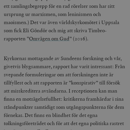
ett samlingsbegrepp för en rad rörelser som har sitt
ursprung ur marxismen, som leninismen och
maoismen.) Det var även världskyrkomötet i Uppsala
som fick Eli Göndör och mig att skriva Timbro-
rapporten
”
Omvägen om Gud
”
(2016)
.
Kyrkornas mottagande av Sundeens forskning och vår,
givetvis blygsammare, rapport har varit intressant: Från
svepande formuleringar om att forskningen inte är
tillfyllest och att rapporten är ”konspirativ” till försök
att misskreditera avsändarna. I receptionen kan man
finna en motsägelsefullhet: kritikerna framhärdar i sina
ståndpunkter samtidigt som utgångspunkterna för dem
förnekas. Det finns en blindhet för det egna
tolkningsföreträdet och för att det egna politiska rastret