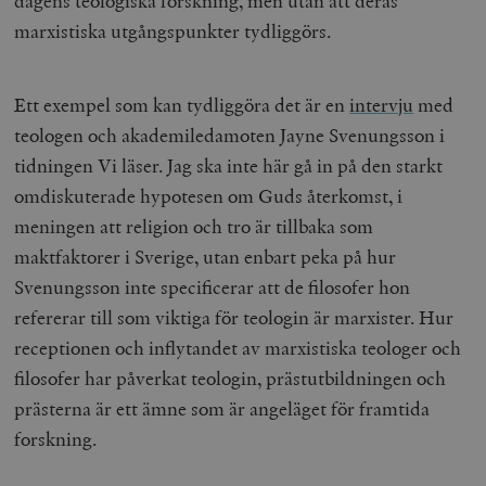
dagens teologiska forskning, men utan att deras
hålla reda på
k
användarinst
marxistiska utgångspunkter tydliggörs.
i
för Youtube-v
w
inbäddade i
a
webbplatser;
s
också avgör
f
webbplatsbe
Ett exempel som kan tydliggöra det är en
intervju
med
w
använder den
eller gamla 
teologen och akademiledamoten Jayne Svenungsson i
_gid
Google LLC
1 dag
D
av Youtube-
.timbro.se
G
gränssnittet.
tidningen Vi läser. Jag ska inte här gå in på den starkt
o
v
mailchimp_landing_site
Mailchimp
28 dagar
omdiskuterade hypotesen om Guds återkomst, i
o
timbro.se
o
meningen att religion och tro är tillbaka som
__cf_bm
Cloudflare
30
Denna cookie
_gat_UA-19195086-1
.timbro.se
54
D
maktfaktorer i Sverige, utan enbart peka på hur
Inc.
minuter
för att skilja
sekunder
c
.podbean.com
människor oc
G
Svenungsson inte specificerar att de filosofer hon
Detta är förd
m
för webbplat
i
refererar till som viktiga för teologin är marxister
. Hur
att göra gilti
i
rapporter o
e
receptionen och inflytandet av marxistiska teologer och
användningen
si
deras webbpl
_
filosofer har påverkat teologin, prästutbildningen och
a
_fbp
Meta
3
Används av F
s
prästerna är ett ämne som är angeläget för framtida
Platform Inc.
månader
för att lever
p
.timbro.se
serie
t
forskning.
reklamproduk
såsom realti
_ga_YBG49SLCTY
.timbro.se
1 år 1
D
från
månad
G
tredjepartsa