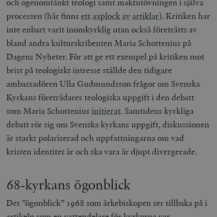
och ogenomtänkt teologi samt maktutövningen i själva
processen (här finns
ett
axplock
av
artiklar
). Kritiken har
inte enbart varit inomkyrklig utan också företrätts av
bland andra kulturskribenten Maria Schottenius på
Dagens Nyheter
. För att ge ett exempel på kritiken mot
brist på teologiskt intresse ställde den tidigare
ambassadören Ulla Gudmundsson frågor om Svenska
Kyrkans företrädares teologiska uppgift i den debatt
som Maria Schottenius
initierat
. Samtidens kyrkliga
debatt rör sig om Svenska kyrkans uppgift, diskussionen
är starkt polariserad och uppfattningarna om vad
kristen identitet är och ska vara är djupt divergerade.
68-kyrkans ögonblick
Det ”ögonblick” 1968 som ärkebiskopen ser tillbaka på i
artikeln som en vattendelare för kyrkorna var