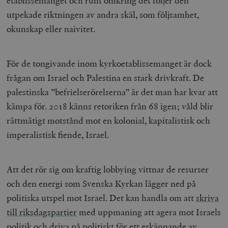
etablissemanget och runt omkring det följer den
utpekade riktningen av andra skäl, som följsamhet,
okunskap eller naivitet.
För de tongivande inom kyrkoetablissemanget är dock
frågan om Israel och Palestina en stark drivkraft. De
palestinska ”befrielserörelserna” är det man har kvar att
kämpa för. 2018 känns retoriken från 68 igen; våld blir
rättmätigt motstånd mot en kolonial, kapitalistisk och
imperalistisk fiende, Israel.
Att det rör sig om kraftig lobbying vittnar de resurser
och den energi som Svenska Kyrkan lägger ned på
politiska utspel mot Israel. Det kan handla om att
skriva
till riksdagspartier
med uppmaning att agera mot Israels
politik och
driva på
politiskt för ett erkännande av