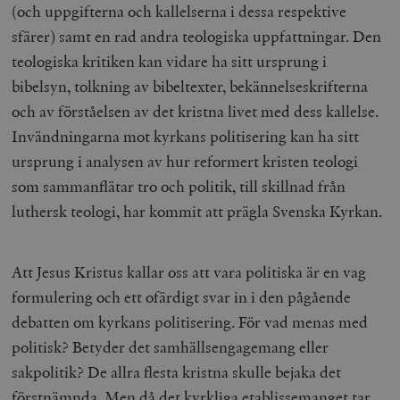
(och uppgifterna och kallelserna i dessa respektive
sfärer) samt en rad andra teologiska uppfattningar. Den
teologiska kritiken kan vidare ha sitt ursprung i
bibelsyn, tolkning av bibeltexter, bekännelseskrifterna
och av förståelsen av det kristna livet med dess kallelse.
Invändningarna mot kyrkans politisering kan ha sitt
ursprung i analysen av hur reformert kristen teologi
som sammanflätar tro och politik, till skillnad från
luthersk teologi, har kommit att prägla Svenska Kyrkan.
Att Jesus Kristus kallar oss att vara politiska är en vag
formulering och ett ofärdigt svar in i den pågående
debatten om kyrkans politisering. För vad menas med
politisk? Betyder det samhällsengagemang eller
sakpolitik? De allra flesta kristna skulle bejaka det
förstnämnda. Men då det kyrkliga etablissemanget tar