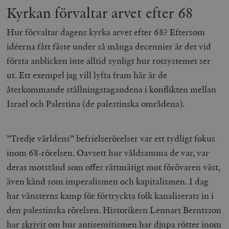
b
Kyrkan förvaltar arvet efter 68
vuid
Vimeo.com
1 år 1
Dessa kakor 
_hjSessionUser_675006
.timbro.se
1 år
Inc.
månad
av Vimeo-
.vimeo.com
videospelare
Hur förvaltar dagens kyrka arvet efter 68? Eftersom
_hjIncludedInSessionSample_675006
.timbro.se
2
webbplatser.
minuter
idéerna fått fäste under så många decennier är det vid
_hjSession_675006
.timbro.se
30
första anblicken inte alltid synligt hur rotsystemet ser
minuter
ut.
Ett exempel jag vill lyfta fram här är de
återkommande ställningstagandena i konflikten mellan
Israel och Palestina (de palestinska områdena).
”Tredje världens” befrielserörelser var ett tydligt fokus
inom 68-rörelsen. Oavsett hur våldsamma de var, var
deras motstånd som offer rättmätigt mot förövaren väst,
även känd som imperalismen och kapitalismen. I dag
har vänsterns kamp för förtryckta folk kanaliserats in i
den palestinska rörelsen. Historikern Lennart Berntsson
har
skrivit
om hur antisemitismen har djupa rötter inom