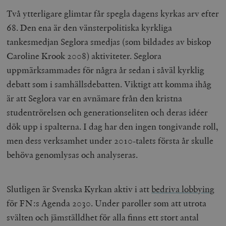
Två ytterligare glimtar får spegla dagens kyrkas arv efter
68. Den ena är den vänsterpolitiska kyrkliga
tankesmedjan Seglora smedjas (som bildades av biskop
Caroline Krook 2008) aktiviteter. Seglora
uppmärksammades för några år sedan i såväl kyrklig
debatt som i samhällsdebatten. Viktigt att komma ihåg
är att Seglora var en avnämare från den kristna
studentrörelsen och generationseliten och deras idéer
dök upp i spalterna. I dag har den ingen tongivande roll,
men dess verksamhet under 2010-talets första år skulle
behöva genomlysas och analyseras.
Slutligen är Svenska Kyrkan aktiv i att
bedriva lobbying
för FN:s Agenda 2030
. Under paroller som att utrota
svälten och jämställdhet för alla finns ett stort antal