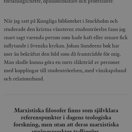
forskningschefer, opinionsbildare och professorer.
/ Domän
woocommerce_cart_hash
Automattic
S
Inc.
När jag satt på Kungliga biblioteket i Stockholm och
timbro.se
studerade den kristna vänsterns studentrörelse fann jag
snart sagt varenda person som hade haft eller senare fick
_hjFirstSeen
Hotjar Ltd
inflytande i Svenska kyrkan. Johan Sundeens bok har
.timbro.se
m
mer än bekräftat den bild som då framträdde för mig.
Man skulle kunna göra en sorts släktträd av personer
med kopplingar till studentrörelsen, med vänskapsband
och relationsband.
woocommerce_items_in_cart
Automattic
S
Inc.
timbro.se
Marxistiska filosofer finns som självklara
referenspunkter i dagens teologiska
forskning, men utan att deras marxistiska
wp_woocommerce_session_[abcdef0123456789]
timbro.se
2
utgångspunkter tydliggörs.
{32}