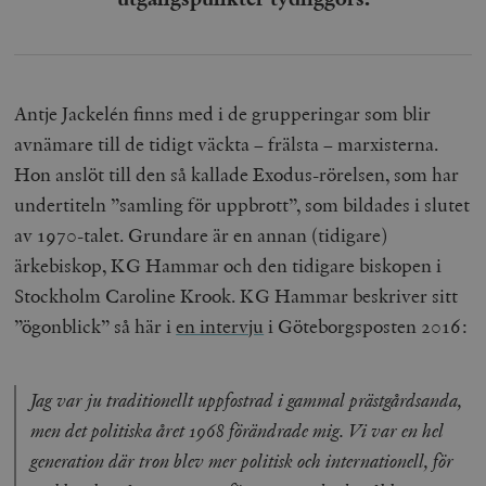
__cf_bm
Cloudflare
Inc.
m
.myfonts.net
Antje Jackelén finns med i de grupperingar som blir
avnämare till de tidigt väckta – frälsta – marxisterna.
Hon anslöt till den så kallade Exodus-rörelsen, som har
undertiteln ”samling för uppbrott”, som bildades i slutet
av 1970-talet. Grundare är en annan (tidigare)
_hjAbsoluteSessionInProgress
Hotjar Ltd
ärkebiskop, KG Hammar och den tidigare biskopen i
.timbro.se
m
Stockholm Caroline Krook. KG Hammar beskriver sitt
”ögonblick” så här i
en intervju
i Göteborgsposten 2016:
Jag var ju traditionellt uppfostrad i gammal prästgårdsanda,
men det politiska året 1968 förändrade mig. Vi var en hel
generation där tron blev mer politisk och internationell, för
__cf_bm
Cloudflare