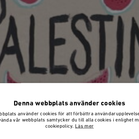
Denna webbplats använder cookies
bplats använder cookies för att förbättra användarupplevel
vända vår webbplats samtycker du till alla cookies i enlighet 
cookiepolicy.
Läs mer