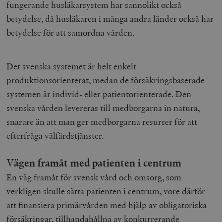
fungerande husläkarsystem har sannolikt också
hålla reda på
k
användarinst
i
betydelse, då husläkaren i många andra länder också har
för Youtube-v
w
inbäddade i
a
betydelse för att samordna vården.
webbplatser;
s
också avgör
f
webbplatsbe
w
använder den
eller gamla 
_gid
Google LLC
1 dag
D
Det svenska systemet är helt enkelt
av Youtube-
.timbro.se
G
gränssnittet.
o
produktionsorienterat, medan de försäkringsbaserade
v
mailchimp_landing_site
Mailchimp
28 dagar
o
systemen är individ- eller patientorienterade. Den
timbro.se
o
svenska vården levereras till medborgarna in natura,
__cf_bm
Cloudflare
30
Denna cookie
_gat_UA-19195086-1
.timbro.se
54
D
Inc.
minuter
för att skilja
sekunder
c
snarare än att man ger medborgarna resurser för att
.podbean.com
människor oc
G
Detta är förd
m
efterfråga välfärdstjänster.
för webbplat
i
att göra gilti
i
rapporter o
e
användningen
V
ägen framåt med patienten i centrum
si
deras webbpl
_
a
En väg framåt för svensk vård och omsorg, som
_fbp
Meta
3
Används av F
s
Platform Inc.
månader
för att lever
p
verkligen skulle sätta patienten i centrum, vore därför
.timbro.se
serie
t
reklamproduk
att finansiera primärvården med hjälp av obligatoriska
såsom realti
_ga_YBG49SLCTY
.timbro.se
1 år 1
D
från
försäkringar, tillhandahållna av konkurrerande
månad
G
tredjepartsa