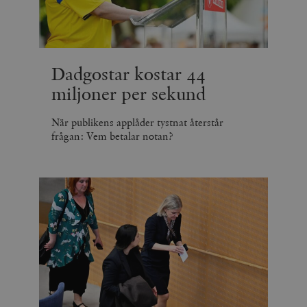
Dadgostar kostar 44
miljoner per sekund
När publikens applåder tystnat återstår
frågan: Vem betalar notan?