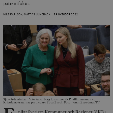
patientfokus.
NILS KARLSON, MATTIAS LUNDBÄCK
19 OKTOBER
2022
Sjukvårdsminister Acko Ankarberg Johansson (KD) tillsammans med
Kristdemokraternas partiledare Ebba Busch. Foto: Jonas Ekströmer/TT
nligt Sveriges Kommuner och Regioner (SKR)