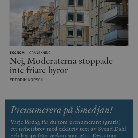
EKONOMI
GRANSKNING
Nej, Moderaterna stoppade
inte friare hyror
FREDRIK KOPSCH
Prenumerera på Smedjan!
Varje lördag får du som prenumerant (gratis)
ett nyhetsbrev med exklusiv text av Svend Dahl
och lästips från veckan som gått. Dessutom