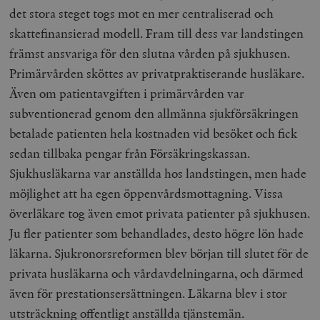
det stora steget togs mot en mer centraliserad och
skattefinansierad modell. Fram till dess var landstingen
främst ansvariga för den slutna vården på sjukhusen.
Primärvården sköttes av privatpraktiserande husläkare.
Även om patientavgiften i primärvården var
subventionerad genom den allmänna sjukförsäkringen
betalade patienten hela kostnaden vid besöket och fick
sedan tillbaka pengar från Försäkringskassan.
Sjukhusläkarna var anställda hos landstingen, men hade
möjlighet att ha egen öppenvårdsmottagning. Vissa
överläkare tog även emot privata patienter på sjukhusen.
Ju fler patienter som behandlades, desto högre lön hade
läkarna. Sjukronorsreformen blev början till slutet för de
privata husläkarna och vårdavdelningarna, och därmed
även för prestationsersättningen. Läkarna blev i stor
utsträckning offentligt anställda tjänstemän.