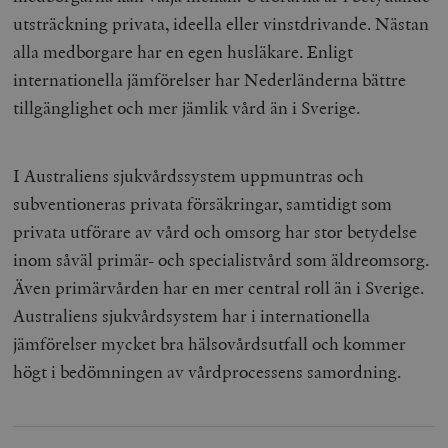
/ Domän
utsträckning privata, ideella eller vinstdrivande. Nästan
woocommerce_cart_hash
Automattic
S
alla medborgare har en egen husläkare. Enligt
Inc.
timbro.se
internationella jämförelser har Nederländerna bättre
tillgänglighet och mer jämlik vård än i Sverige.
_hjFirstSeen
Hotjar Ltd
.timbro.se
m
I Australiens sjukvårdssystem uppmuntras och
subventioneras privata försäkringar, samtidigt som
privata utförare av vård och omsorg har stor betydelse
inom såväl primär- och specialistvård som äldreomsorg.
Även primärvården har en mer central roll än i Sverige.
Australiens sjukvårdsystem har i internationella
woocommerce_items_in_cart
Automattic
S
jämförelser mycket bra hälsovårdsutfall och kommer
Inc.
timbro.se
högt i bedömningen av vårdprocessens samordning.
wp_woocommerce_session_[abcdef0123456789]
timbro.se
2
{32}