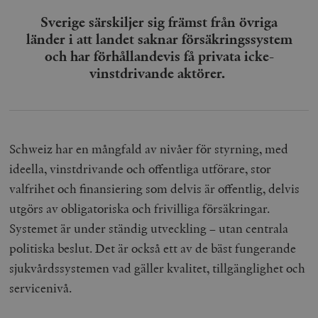
Sverige särskiljer sig främst från övriga
__cf_bm
Cloudflare
Inc.
m
länder i att landet saknar försäkringssystem
.myfonts.net
och har förhållandevis få privata icke-
vinstdrivande aktörer.
Schweiz har en mångfald av nivåer för styrning, med
ideella, vinstdrivande och offentliga utförare, stor
_hjAbsoluteSessionInProgress
Hotjar Ltd
.timbro.se
m
valfrihet och finansiering som delvis är offentlig, delvis
utgörs av obligatoriska och frivilliga försäkringar.
Systemet är under ständig utveckling – utan centrala
politiska beslut. Det är också ett av de bäst fungerande
sjukvårdssystemen vad gäller kvalitet, tillgänglighet och
servicenivå.
__cf_bm
Cloudflare