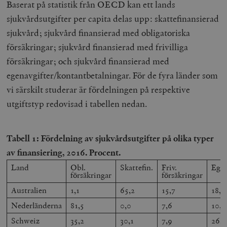
Baserat på statistik från OECD kan ett lands
sjukvårdsutgifter per capita delas upp: skattefinansierad
sjukvård; sjukvård finansierad med obligatoriska
försäkringar; sjukvård finansierad med frivilliga
försäkringar; och sjukvård finansierad med
egenavgifter/kontantbetalningar. För de fyra länder som
vi särskilt studerar är fördelningen på respektive
utgiftstyp redovisad i tabellen nedan.
Tabell 1: Fördelning av sjukvårdsutgifter på olika typer
av finansiering, 2016. Procent.
Land
Obl.
Skattefin.
Friv.
Egen
försäkringar
försäkringar
Australien
1,1
65,2
15,7
18,0
Nederländerna
81,5
0,0
7,6
10,9
Schweiz
35,2
30,1
7,9
26,8