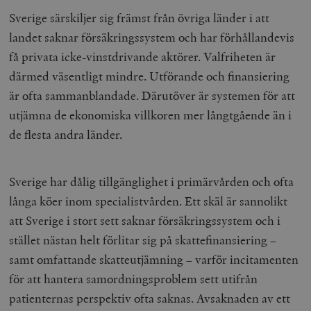
Inc.
m
.vimeo.com
Sverige särskiljer sig främst från övriga länder i att
landet saknar försäkringssystem och har förhållandevis
få privata icke-vinstdrivande aktörer. Valfriheten är
därmed väsentligt mindre. Utförande och finansiering
är ofta sammanblandade. Därutöver är systemen för att
utjämna de ekonomiska villkoren mer långtgående än i
de flesta andra länder.
Sverige har dålig tillgänglighet i primärvården och ofta
Leverantör
långa köer inom specialistvården. Ett skäl är sannolikt
Namn
Utgång
B
/ Domän
Leverantör /
att Sverige i stort sett saknar försäkringssystem och i
Namn
Utgång
Beskrivning
_ga
Google LLC
1 år 1
D
Domän
.timbro.se
månad
a
stället nästan helt förlitar sig på skattefinansiering –
U
YSC
Google LLC
Session
Denna cookie 
e
.youtube.com
av YouTube fö
samt omfattande skatteutjämning – varför incitamenten
G
spåra visning
a
inbäddade vi
för att hantera samordningsproblem sett utifrån
a
u
patienternas perspektiv ofta saknas. Avsaknaden av ett
VISITOR_INFO1_LIVE
Google LLC
6
Denna cookie 
t
.youtube.com
månader
av Youtube fö
g