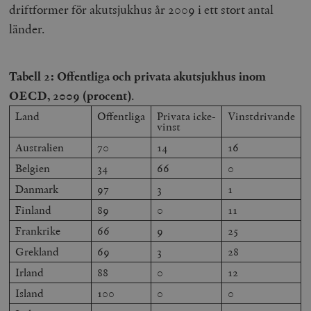
driftformer för akutsjukhus år 2009 i ett stort antal
länder.
Tabell 2: Offentliga och privata akutsjukhus inom
OECD, 2009 (procent)
.
Land
Offentliga
Privata icke-
Vinstdrivande
vinst
Australien
70
14
16
Belgien
34
66
0
Danmark
97
3
1
Finland
89
0
11
Frankrike
66
9
25
Grekland
69
3
28
Irland
88
0
12
Island
100
0
0