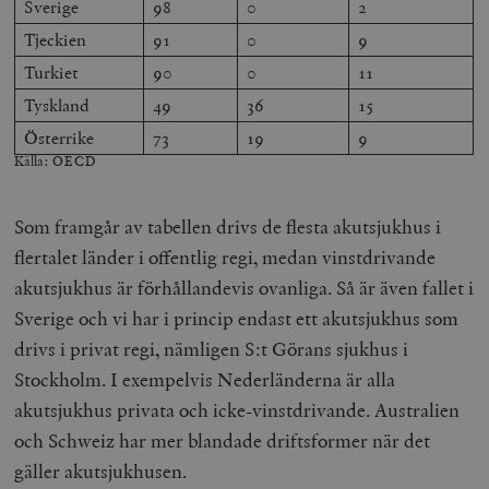
Sverige
98
0
2
Tjeckien
91
0
9
Turkiet
90
0
11
Tyskland
49
36
15
Österrike
73
19
9
Källa: OECD
Som framgår av tabellen drivs de flesta akutsjukhus i
flertalet länder i offentlig regi, medan vinstdrivande
akutsjukhus är förhållandevis ovanliga. Så är även fallet i
Sverige och vi har i princip endast ett akutsjukhus som
drivs i privat regi, nämligen S:t Görans sjukhus i
Stockholm. I exempelvis Nederländerna är alla
akutsjukhus privata och icke-vinstdrivande. Australien
och Schweiz har mer blandade driftsformer när det
gäller akutsjukhusen.