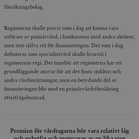
b
försäkringsbolag.
vuid
Vimeo.com
1 år 1
Dessa kakor 
_hjSessionUser_675006
.timbro.se
1 år
Inc.
månad
av Vimeo-
.vimeo.com
videospelare
_hjIncludedInSessionSample_675006
.timbro.se
2
webbplatser.
minuter
Regionerna skulle precis som i dag att kunna vara
_hjSession_675006
.timbro.se
30
utförare av primärvård, i konkurrens med andra aktörer,
minuter
men inte själva stå för finansieringen. Det som i dag
definieras som specialistvård skulle kvarstå i
regionernas regi. Det innebär att regionerna har ett
grundläggande ansvar för att det finns sjukhus och
andra vårdinrättningar, men en betydande del av
finansieringen blir med en primärvårdsförsäkring
efterfrågebaserad.
Premien för vårdtagarna bör vara relativt låg
och enhetlig och motsvaras av en lika stor