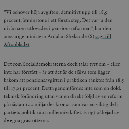
”Vi behöver höja avgiften, definitivt upp till 18,5
procent, åtminstone i ett första steg. Det var ju den
nivån som utlovades i pensionsreformen”, har den
ansvarige ministern Ardalan Shekarabi (S)
sagt till
Aftonbladet
.
Det som Socialdemokraterna dock talar tyst om – eller
inte har förstått – är att det är de själva som ligger
bakom att pensionsavgiften i praktiken sänktes från 18,5
till 17,21 procent. Detta genomfördes inte som en dold,
teknisk förändring utan var en direkt följd av en reform
på nästan 100 miljarder kronor som var en viktig del i
partiets politik runt millennieskiftet, ivrigt påhejad av
de egna gräsrötterna.