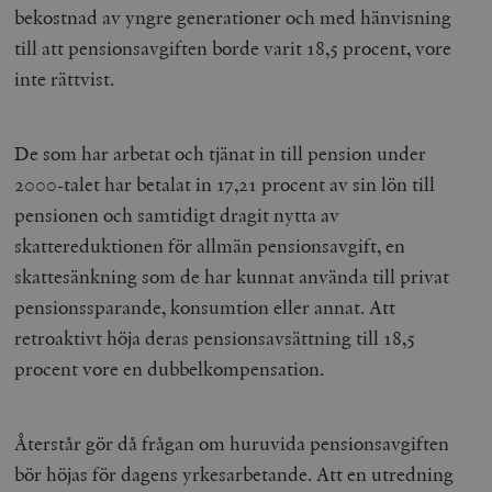
bekostnad av yngre generationer och med hänvisning
till att pensionsavgiften borde varit 18,5 procent, vore
inte rättvist.
De som har arbetat och tjänat in till pension under
2000-talet har betalat in 17,21 procent av sin lön till
Leverantör
Namn
Utgång
B
/ Domän
pensionen och samtidigt dragit nytta av
Leverantör /
Namn
Utgång
Beskrivning
_ga
Google LLC
1 år 1
D
Domän
skattereduktionen för allmän pensionsavgift, en
.timbro.se
månad
a
U
YSC
Google LLC
Session
Denna cookie 
skattesänkning som de har kunnat använda till privat
e
.youtube.com
av YouTube fö
G
spåra visning
pensionssparande, konsumtion eller annat. Att
a
inbäddade vi
a
retroaktivt höja deras pensionsavsättning till 18,5
u
VISITOR_INFO1_LIVE
Google LLC
6
Denna cookie 
t
.youtube.com
månader
av Youtube fö
procent vore en dubbelkompensation.
g
hålla reda på
k
användarinst
i
för Youtube-v
w
inbäddade i
a
Återstår gör då frågan om huruvida pensionsavgiften
webbplatser;
s
också avgör
f
bör höjas för dagens yrkesarbetande. Att en utredning
webbplatsbe
w
använder den