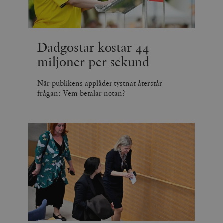
Dadgostar kostar 44
miljoner per sekund
När publikens applåder tystnat återstår
frågan: Vem betalar notan?