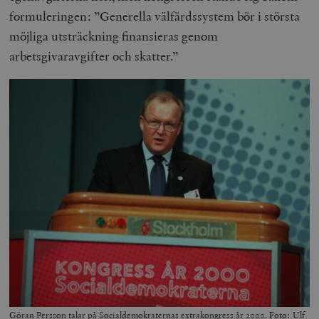
formuleringen: ”Generella välfärdssystem bör i största
möjliga utsträckning finansieras genom
arbetsgivaravgifter och skatter.”
Göran Persson talar på Socialdemokraternas extrakongress år 2000. Foto: Ulf