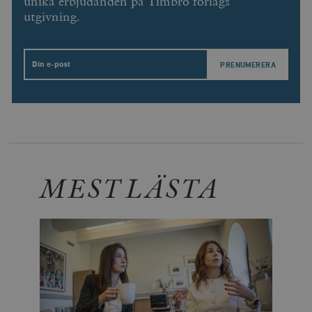
unika erbjudanden på Timbro förlags
utgivning.
Email
MEST LÄSTA