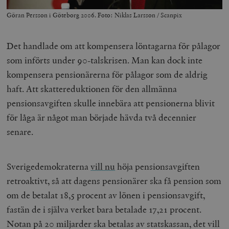
_hjFirstSeen
Hotjar Ltd
Göran Persson i Göteborg 2006. Foto: Niklas Larsson / Scanpix
.timbro.se
m
Det handlade om att kompensera löntagarna för pålagor
som införts under 90-talskrisen. Man kan dock inte
kompensera pensionärerna för pålagor som de aldrig
haft. Att skattereduktionen för den allmänna
pensionsavgiften skulle innebära att pensionerna blivit
för låga är något man började hävda två decennier
woocommerce_items_in_cart
Automattic
S
Inc.
senare.
timbro.se
Sverigedemokraterna
vill nu
höja pensionsavgiften
wp_woocommerce_session_[abcdef0123456789]
timbro.se
2
{32}
retroaktivt, så att dagens pensionärer ska få pension som
__cf_bm
Cloudflare
om de betalat 18,5 procent av lönen i pensionsavgift,
Inc.
m
.myfonts.net
fastän de i själva verket bara betalade 17,21 procent.
Notan på 20 miljarder ska betalas av statskassan, det vill