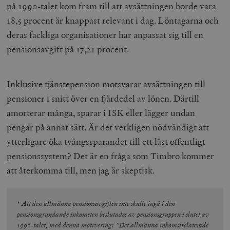
på 1990-talet kom fram till att avsättningen borde vara
eller gamla 
_gid
Google LLC
1 dag
D
av Youtube-
.timbro.se
G
18,5 procent är knappast relevant i dag. Löntagarna och
gränssnittet.
o
v
deras fackliga organisationer har anpassat sig till en
mailchimp_landing_site
Mailchimp
28 dagar
o
timbro.se
o
pensionsavgift på 17,21 procent.
__cf_bm
Cloudflare
30
Denna cookie
_gat_UA-19195086-1
.timbro.se
54
D
Inc.
minuter
för att skilja
sekunder
c
.podbean.com
människor oc
G
Detta är förd
Inklusive tjänstepension motsvarar avsättningen till
m
för webbplat
i
att göra gilti
pensioner i snitt över en fjärdedel av lönen. Därtill
i
rapporter o
e
användningen
amorterar många, sparar i ISK eller lägger undan
si
deras webbpl
_
pengar på annat sätt. Är det verkligen nödvändigt att
a
_fbp
Meta
3
Används av F
s
Platform Inc.
månader
för att lever
ytterligare öka tvångssparandet till ett låst offentligt
p
.timbro.se
serie
t
reklamproduk
pensionssystem? Det är en fråga som Timbro kommer
såsom realti
_ga_YBG49SLCTY
.timbro.se
1 år 1
D
från
att återkomma till, men jag är skeptisk.
månad
G
tredjepartsa
b
vuid
Vimeo.com
1 år 1
Dessa kakor 
_hjSessionUser_675006
.timbro.se
1 år
Inc.
månad
av Vimeo-
.vimeo.com
videospelare
* Att den allmänna pensionsavgiften inte skulle ingå i den
_hjIncludedInSessionSample_675006
.timbro.se
2
webbplatser.
minuter
pensionsgrundande inkomsten beslutades av pensionsgruppen i slutet av
1990-talet, med denna motivering: ”Det allmänna inkomstrelaterade
_hjSession_675006
.timbro.se
30