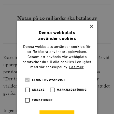
Notan på 20 miljarder ska betalas av
statskassan, det vill säga dagens
×
yrkesarbetande.
Denna webbplats
använder cookies
Denna webbplats använder cookies för
att förbättra användarupplevelsen.
Extra ironiskt är att Göran Persson själv på senare år vid
Genom att använda vår webbplats
samtycker du till alla cookies i enlighet
upprepade tillfällen har argumenterat för att
med vår cookiepolicy.
Läs mer
pensionerna blivit för låga i förhållande till lönerna.
”Det är för snålt tilltaget. Jag brukar säga att vi har
STRIKT NÖDVÄNDIGT
världens bästa pensionssystem, med det lilla felet att det
ANALYS
MARKNADSFÖRING
ger för låga pensioner”,
sade
han i Agenda 2017.
FUNKTIONER
Ingen av de socialdemokratiska partiföreningar,