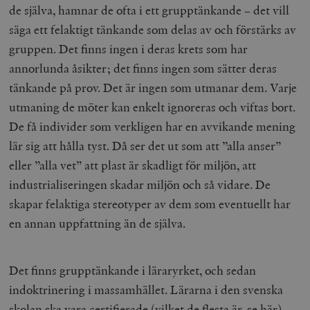
/ Domän
de själva, hamnar de ofta i ett grupptänkande – det vill
woocommerce_cart_hash
Automattic
S
säga ett felaktigt tänkande som delas av och förstärks av
Inc.
timbro.se
gruppen. Det finns ingen i deras krets som har
annorlunda åsikter; det finns ingen som sätter deras
tänkande på prov. Det är ingen som utmanar dem. Varje
_hjFirstSeen
Hotjar Ltd
utmaning de möter kan enkelt ignoreras och viftas bort.
.timbro.se
m
De få individer som verkligen har en avvikande mening
lär sig att hålla tyst. Då ser det ut som att ”alla anser”
eller ”alla vet” att plast är skadligt för miljön, att
industrialiseringen skadar miljön och så vidare. De
skapar felaktiga stereotyper av dem som eventuellt har
en annan uppfattning än de själva.
woocommerce_items_in_cart
Automattic
S
Inc.
timbro.se
Det finns grupptänkande i läraryrket, och sedan
indoktrinering i massamhället. Lärarna i den svenska
wp_woocommerce_session_[abcdef0123456789]
timbro.se
2
skolan ska vara certifierade (vilket de flesta är, se här).
{32}