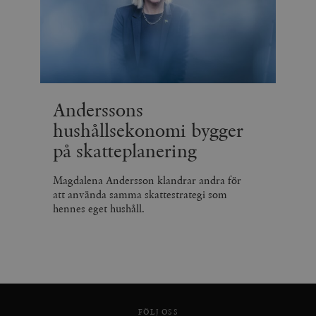
Anderssons
hushållsekonomi bygger
på skatteplanering
Magdalena Andersson klandrar andra för
att använda samma skattestrategi som
hennes eget hushåll.
FÖLJ OSS