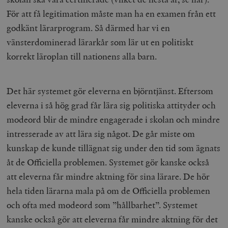
För att få legitimation måste man ha en examen från ett
__cf_bm
Cloudflare
Inc.
m
godkänt lärarprogram. Så därmed har vi en
.myfonts.net
vänsterdominerad lärarkår som lär ut en politiskt
korrekt läroplan till nationens alla barn.
Det här systemet gör eleverna en björntjänst. Eftersom
eleverna i så hög grad får lära sig politiska attityder och
modeord blir de mindre engagerade i skolan och mindre
_hjAbsoluteSessionInProgress
Hotjar Ltd
.timbro.se
m
intresserade av att lära sig något. De går miste om
kunskap de kunde tillägnat sig under den tid som ägnats
åt de Officiella problemen. Systemet gör kanske också
att eleverna får mindre aktning för sina lärare. De hör
hela tiden lärarna mala på om de Officiella problemen
och ofta med modeord som ”hållbarhet”. Systemet
kanske också gör att eleverna får mindre aktning för det
__cf_bm
Cloudflare
Inc.
m