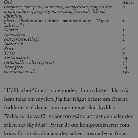
Ord
Antal
incentive, enterprise, commerce, competition/competitive,
0
profit, industry, property, ownership, free trade, liberal,
liberalism
liberty
(förekommer enbart I sammanhanget ”Age of
1
Liberty”)
Market
1
Innovation
1
entrepreneur(ship)
2
Industrial
4
Price
8
Trade
9
Sustainability
24
sustainable …development
57
Ecological
44
environment(al)
197
”Hållbarhet” är ett av de modeord min dotters klass får
höra talas om mycket. Jag har frågat henne om lärarna
förklarar vad det är som man menar ska skyddas.
Förklarar de varför vi bör förutsätta att just den eller den
saken ska skyddas? Pratar de om kompromisserna som
krävs för att skydda just den saken, kostnaderna för att