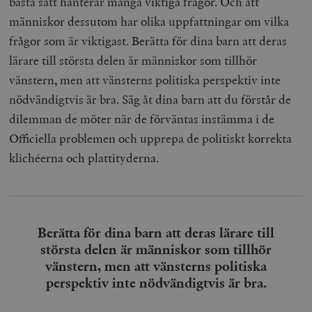
bästa sätt hanterar många viktiga frågor. Och att
b
vuid
Vimeo.com
1 år 1
Dessa kakor 
människor dessutom har olika uppfattningar om vilka
_hjSessionUser_675006
.timbro.se
1 år
Inc.
månad
av Vimeo-
.vimeo.com
videospelare
frågor som är viktigast. Berätta för dina barn att deras
_hjIncludedInSessionSample_675006
.timbro.se
2
webbplatser.
minuter
lärare till största delen är människor som tillhör
_hjSession_675006
.timbro.se
30
vänstern, men att vänsterns politiska perspektiv inte
minuter
nödvändigtvis är bra. Säg åt dina barn att du förstår de
dilemman de möter när de förväntas instämma i de
Officiella problemen och upprepa de politiskt korrekta
klichéerna och plattityderna.
Berätta för dina barn att deras lärare till
största delen är människor som tillhör
vänstern, men att vänsterns politiska
perspektiv inte nödvändigtvis är bra.