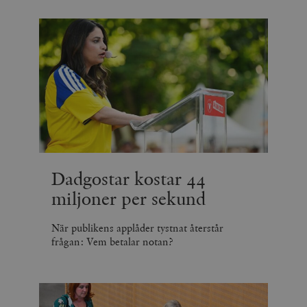
Dadgostar kostar 44
miljoner per sekund
När publikens applåder tystnat återstår
frågan: Vem betalar notan?