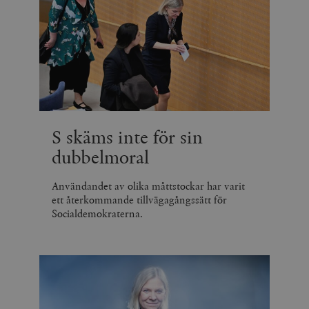
S skäms inte för sin
dubbelmoral
Användandet av olika måttstockar har varit
ett återkommande tillvägagångssätt för
Socialdemokraterna.