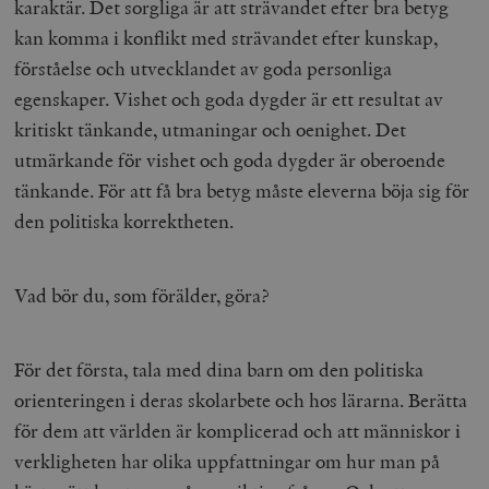
karaktär. Det sorgliga är att strävandet efter bra betyg
hålla reda på
k
användarinst
i
kan komma i konflikt med strävandet efter kunskap,
för Youtube-v
w
inbäddade i
a
förståelse och utvecklandet av goda personliga
webbplatser;
s
också avgör
f
egenskaper. Vishet och goda dygder är ett resultat av
webbplatsbe
w
använder den
kritiskt tänkande, utmaningar och oenighet. Det
eller gamla 
_gid
Google LLC
1 dag
D
av Youtube-
.timbro.se
G
utmärkande för vishet och goda dygder är oberoende
gränssnittet.
o
v
tänkande. För att få bra betyg måste eleverna böja sig för
mailchimp_landing_site
Mailchimp
28 dagar
o
timbro.se
o
den politiska korrektheten.
__cf_bm
Cloudflare
30
Denna cookie
_gat_UA-19195086-1
.timbro.se
54
D
Inc.
minuter
för att skilja
sekunder
c
.podbean.com
människor oc
G
Detta är förd
Vad bör du, som förälder, göra?
m
för webbplat
i
att göra gilti
i
rapporter o
e
användningen
si
deras webbpl
För det första, tala med dina barn om den politiska
_
a
_fbp
Meta
3
Används av F
orienteringen i deras skolarbete och hos lärarna. Berätta
s
Platform Inc.
månader
för att lever
p
.timbro.se
serie
för dem att världen är komplicerad och att människor i
t
reklamproduk
såsom realti
verkligheten har olika uppfattningar om hur man på
_ga_YBG49SLCTY
.timbro.se
1 år 1
D
från
månad
G
tredjepartsa