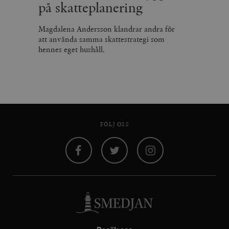
på skatteplanering
Magdalena Andersson klandrar andra för
att använda samma skattestrategi som
hennes eget hushåll.
FÖLJ OSS
Facebook
Twitter
Instagram