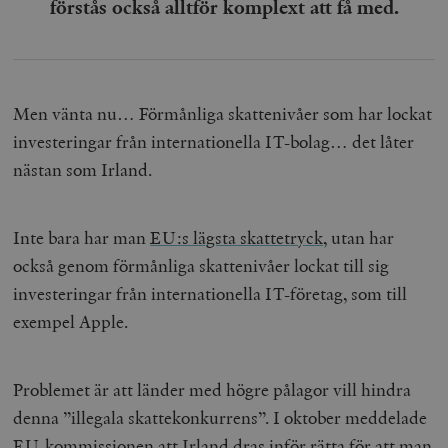
förstås också alltför komplext att få med.
Men vänta nu… Förmånliga skattenivåer som har lockat
investeringar från internationella IT-bolag… det låter
nästan som Irland.
Inte bara har man
EU:s lägsta skattetryck
, utan har
också genom förmånliga skattenivåer lockat till sig
investeringar från internationella IT-företag, som till
exempel Apple.
Problemet är att länder med högre pålagor vill hindra
denna ”illegala skattekonkurrens”. I oktober meddelade
EU-kommissionen att Irland dras inför rätta för att man