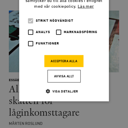
samtycker du till alla cookies i enlighet
med vår cookiepolicy.
Läs mer
STRIKT NÖDVÄNDIGT
ANALYS
MARKNADSFÖRING
FUNKTIONER
ACCEPTERA ALLA
AVVISA ALLT
ESSÄER
Alla borde vilja sänka
VISA DETALJER
skatten för
låginkomsttagare
Strikt nödvändigt
Analys
Marknadsföring
Funktioner
MÅRTEN ROSLUND