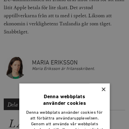
låtit Apple betala för lite skatt.
Det avstod
apptillverkarna från att ta med i spelet. Liksom att
ekonomin i verklighetens Taxlandia går som tåget.
Snabbtåget.
MARIA ERIKSSON
Maria Eriksson är frilansskribent.
×
Denna webbplats
använder cookies
Dela artikeln
Denna webbplats använder cookies för
att förbättra användarupplevelsen.
LÄS MER
Genom att använda vår webbplats