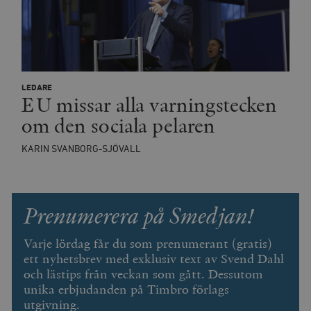
timbro.se
wp_woocommerce_session_[abcdef0123456789]
timbro.se
2
{32}
__cf_bm
Cloudflare
LEDARE
EU missar alla varningstecken
Inc.
m
.myfonts.net
om den sociala pelaren
KARIN SVANBORG-SJÖVALL
Prenumerera på Smedjan!
_hjAbsoluteSessionInProgress
Hotjar Ltd
Varje lördag får du som prenumerant (gratis)
.timbro.se
m
ett nyhetsbrev med exklusiv text av Svend Dahl
och lästips från veckan som gått. Dessutom
unika erbjudanden på Timbro förlags
utgivning.