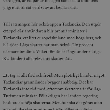
vardagen, är ett par av inslagen som ska få unionens
yngre att förstå värdet av att betala skatt.
Till satsningen hör också appen Taxlandia. Den utgör
ett spel där användaren blir premiärminister i
Taxlandia, ett litet europeiskt land med höga berg och
blå sjöar. Låga skatter har man också. Tio procent,
närmare bestämt. Vilket förstås är långt under riktiga
EU-länder i alla relevanta skattemått.
Ett tag är allt frid och fröjd. Men plötsligt händer något!
Taxlandias grannländer bygger snabbtåg. Det har
Taxlandia inte råd med, eftersom skatterna är för låga.
Turismen minskar. Följaktligen har landets regering
beslutat att höja skatterna. Men hur ska det göras utan
att undvika skattesmitning? Här gäller att stärka