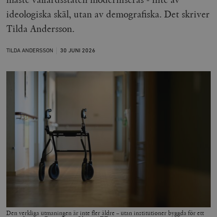
ideologiska skäl, utan av demografiska. Det skriver
Tilda Andersson.
TILDA ANDERSSON
30 JUNI
2026
Den verkliga utmaningen är inte fler äldre – utan institutioner byggda för ett