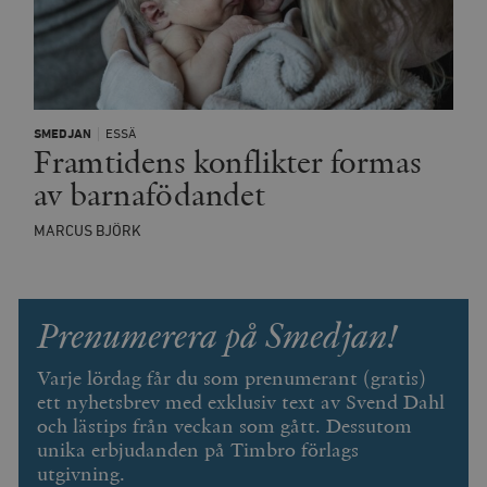
__cf_bm
Cloudflare
Inc.
m
.vimeo.com
SMEDJAN
ESSÄ
Framtidens konflikter formas
av barnafödandet
MARCUS BJÖRK
Prenumerera på Smedjan!
Varje lördag får du som prenumerant (gratis)
ett nyhetsbrev med exklusiv text av Svend Dahl
Leverantör
Namn
Utgång
B
och lästips från veckan som gått. Dessutom
/ Domän
Leverantör /
unika erbjudanden på Timbro förlags
Namn
Utgång
Beskrivning
_ga
Google LLC
1 år 1
D
Domän
utgivning.
.timbro.se
månad
a
U