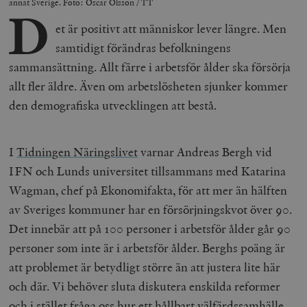
annat Sverige. Foto: Oscar Olsson / TT
D
et är positivt att människor lever längre. Men
samtidigt förändras befolkningens
sammansättning. Allt färre i arbetsför ålder ska försörja
allt fler äldre. Även om arbetslösheten sjunker kommer
den demografiska utvecklingen att bestå.
I
Tidningen Näringslivet
varnar Andreas Bergh vid
IFN och Lunds universitet tillsammans med Katarina
Wagman, chef på Ekonomifakta, för att mer än hälften
av Sveriges kommuner har en försörjningskvot över 90.
Det innebär att på 100 personer i arbetsför ålder går 90
personer som inte är i arbetsför ålder. Berghs poäng är
att problemet är betydligt större än att justera lite här
och där. Vi behöver sluta diskutera enskilda reformer
och i stället fråga oss hur ett hållbart välfärdssamhälle