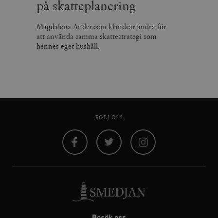
på skatteplanering
Magdalena Andersson klandrar andra för
att använda samma skattestrategi som
hennes eget hushåll.
FÖLJ OSS
Facebook
Twitter
Instagram
Besök oss