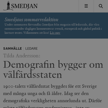
Timbro
MENY
Smedjans sommarredaktion
Under sommaren förvandlas Smedjan från magasin till ledarsida, där våra
sommarsmeder dagligen kommenterar svensk, europeisk och global politik i
kortare texter. Välkommen att läsa!
Läs mer
SAMHÄLLE
LEDARE
Tilda Andersson:
Demografin bygger om
välfärdsstaten
1900-talets välfärdsstat byggdes för ett Sverige
med många unga och få äldre. Idag ser den
demografiska verkligheten annorlunda ut. Därför
måste välfärdsstaten moderniseras - inte av