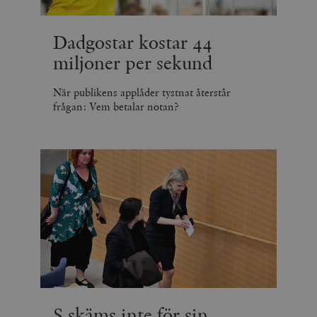
Dadgostar kostar 44
miljoner per sekund
När publikens applåder tystnat återstår
frågan: Vem betalar notan?
S skäms inte för sin