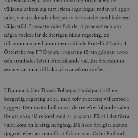
Italienska Lega, som med omkring tio procent av
väljarna bakom sig satt i flera regeringar redan på 1990-
talet, var uträknade i början av 2000-talet med halverat
väljarstöd. I senaste valet fick de 17 procent och om
några veckor lär de återigen bilda regering, nu
tillsammans med ännu mer radikala Fratelli d’Italia. I
Österrike tog FPÖ plats i regering första gången 2000
och straffades hårt i efterföljande val. Ett decennium
senare var man tillbaka på nya rekordnivåer.
I Danmark blev Dansk Folkeparti stödparti till en
borgerlig regering 2001, med tolv procents väljarstöd i
ryggen. Den nivån höll man i de tre efterföljande valen
för att 2015 slå rekord med 21 procent. Först i det förra
valet kom en kraftig nedgång. Då hade det gått nästan
tjugo år efter att man först fick ansvar. Och i Finland,