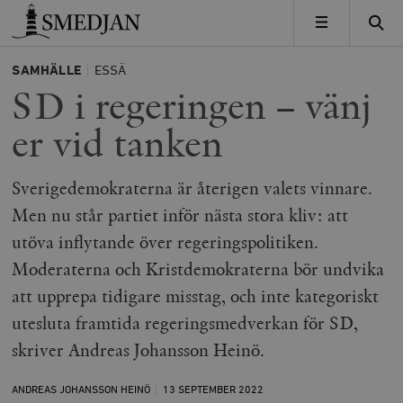
Timbro
MENY
SAMHÄLLE
ESSÄ
SD i regeringen – vänj
er vid tanken
Sverigedemokraterna är återigen valets vinnare.
Men nu står partiet inför nästa stora kliv: att
utöva inflytande över regeringspolitiken.
Moderaterna och Kristdemokraterna bör undvika
att upprepa tidigare misstag, och inte kategoriskt
utesluta framtida regeringsmedverkan för SD,
skriver Andreas Johansson Heinö.
ANDREAS JOHANSSON HEINÖ
13 SEPTEMBER
2022