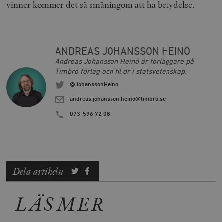
vinner kommer det så småningom att ha betydelse.
__cf_bm
Cloudflare
Inc.
m
.vimeo.com
ANDREAS JOHANSSON HEINÖ
Andreas Johansson Heinö är förläggare på
Timbro förlag och fil dr i statsvetenskap.
@JohanssonHeino
andreas.johansson.heino@timbro.se
073-596 72 08
Dela artikeln
Leverantör
Namn
Utgång
B
/ Domän
LÄS MER
Leverantör /
Namn
Utgång
Beskrivning
_ga
Google LLC
1 år 1
D
Domän
.timbro.se
månad
a
U
YSC
Google LLC
Session
Denna cookie 
e