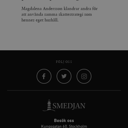
Magdalena Andersson klandrar andra för
att använda samma skattestrategi som
hennes eget hushåll.
FÖLJ OSS
Facebook
Twitter
Instagram
Besök oss
Kungsgatan 60, Stockholm