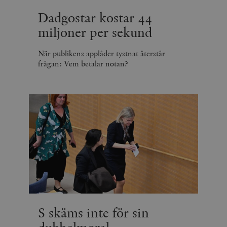
Dadgostar kostar 44
miljoner per sekund
När publikens applåder tystnat återstår
frågan: Vem betalar notan?
S skäms inte för sin