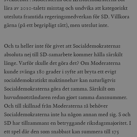
lära av 2010-talets misstag och undvika att kategoriskt
utesluta framtida regeringsmedverkan för SD. Villkora
wp_woocommerce_session_[abcdef0123456789]
timbro.se
2
gärna (på ett begripligt sätt), men uteslut inte.
{32}
__cf_bm
Cloudflare
Inc.
m
.myfonts.net
Och ta heller inte för givet att Socialdemokraternas
absoluta nej till SD-samarbete kommer hålla särskilt
länge. Varför skulle det göra det? Om Moderaterna
kunde svänga 180 grader i syfte att bryta ett evigt
socialdemokratiskt maktinnehav kan naturligtvis
Socialdemokraterna göra det samma. Särskilt om
huvudmotståndaren redan gjort samma dansnummer.
_hjAbsoluteSessionInProgress
Hotjar Ltd
.timbro.se
m
Och till skillnad från Moderaterna så behöver
Socialdemokraterna inte ha någon annan med sig. S och
SD har tillsammans en betryggande riksdagsmajoritet. I
ett spel där den som snabbast kan summera till 175