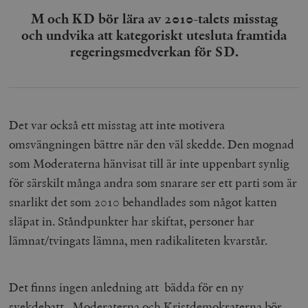
kärnwebbplatsfunktioner som användarinloggning
M och KD bör lära av 2010-talets misstag
och kontohantering. Webbplatsen kan inte användas
och undvika att kategoriskt utesluta framtida
ordentligt utan strikt nödvändiga cookies.
regeringsmedverkan för SD.
Leverantör
Namn
U
/ Domän
woocommerce_cart_hash
Automattic
S
Inc.
timbro.se
Det var också ett misstag att inte motivera
omsvängningen bättre när den väl skedde. Den mognad
_hjFirstSeen
Hotjar Ltd
som Moderaterna hänvisat till är inte uppenbart synlig
.timbro.se
m
för särskilt många andra som snarare ser ett parti som är
snarlikt det som 2010 behandlades som något katten
släpat in. Ståndpunkter har skiftat, personer har
lämnat/tvingats lämna, men radikaliteten kvarstår.
Det finns ingen anledning att bädda för en ny
woocommerce_items_in_cart
Automattic
S
Inc.
svekdebatt . Moderaterna och Kristdemokraterna bör
timbro.se