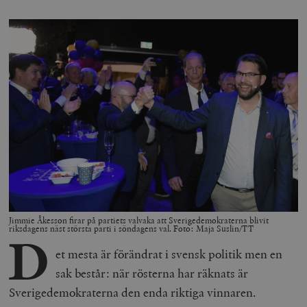
Jimmie Åkesson firar på partiets valvaka att Sverigedemokraterna blivit
riksdagens näst största parti i söndagens val. Foto: Maja Suslin/TT
D
et mesta är förändrat i svensk politik men en
sak består: när rösterna har räknats är
Sverigedemokraterna den enda riktiga vinnaren.