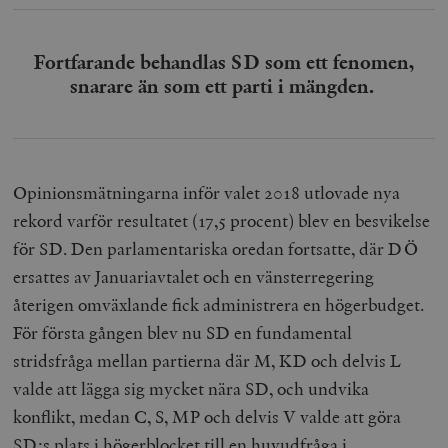
Fortfarande behandlas SD som ett fenomen,
snarare än som ett parti i mängden.
Opinionsmätningarna inför valet 2018 utlovade nya
rekord varför resultatet (17,5 procent) blev en besvikelse
för SD. Den parlamentariska oredan fortsatte, där DÖ
ersattes av Januariavtalet och en vänsterregering
återigen omväxlande fick administrera en högerbudget.
För första gången blev nu SD en fundamental
stridsfråga mellan partierna där M, KD och delvis L
valde att lägga sig mycket nära SD, och undvika
konflikt, medan C, S, MP och delvis V valde att göra
SD:s plats i högerblocket till en huvudfråga i