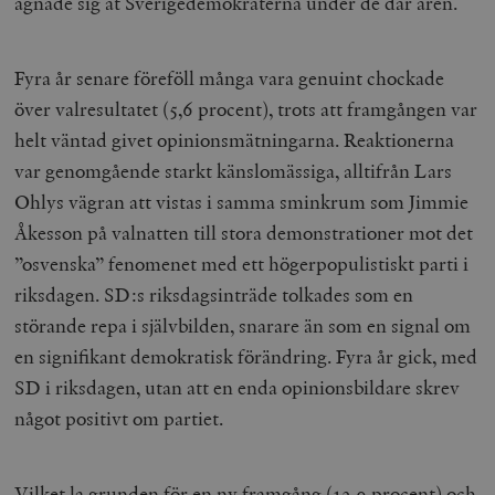
ägnade sig åt Sverigedemokraterna under de där åren.
Fyra år senare föreföll många vara genuint chockade
över valresultatet (5,6 procent), trots att framgången var
helt väntad givet opinionsmätningarna. Reaktionerna
var genomgående starkt känslomässiga, alltifrån Lars
Ohlys vägran att vistas i samma sminkrum som Jimmie
Åkesson på valnatten till stora demonstrationer mot det
”osvenska” fenomenet med ett högerpopulistiskt parti i
riksdagen. SD:s riksdagsinträde tolkades som en
störande repa i självbilden, snarare än som en signal om
en signifikant demokratisk förändring. Fyra år gick, med
SD i riksdagen, utan att en enda opinionsbildare skrev
något positivt om partiet.
Vilket la grunden för en ny framgång (12,9 procent) och