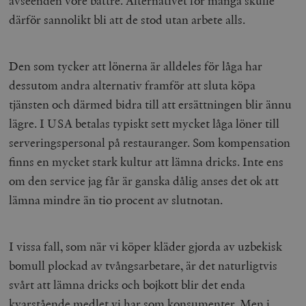
avseenden vore bättre. Alternativet för många skulle
b
därför sannolikt bli att de stod utan arbete alls.
vuid
Vimeo.com
1 år 1
Dessa kakor 
_hjSessionUser_675006
.timbro.se
1 år
Inc.
månad
av Vimeo-
.vimeo.com
videospelare
_hjIncludedInSessionSample_675006
.timbro.se
2
webbplatser.
minuter
Den som tycker att lönerna är alldeles för låga har
_hjSession_675006
.timbro.se
30
minuter
dessutom andra alternativ framför att sluta köpa
tjänsten och därmed bidra till att ersättningen blir ännu
lägre. I USA betalas typiskt sett mycket låga löner till
serveringspersonal på restauranger. Som kompensation
finns en mycket stark kultur att lämna dricks. Inte ens
om den service jag får är ganska dålig anses det ok att
lämna mindre än tio procent av slutnotan.
I vissa fall, som när vi köper kläder gjorda av uzbekisk
bomull plockad av tvångsarbetare, är det naturligtvis
svårt att lämna dricks och bojkott blir det enda
kvarstående medlet vi har som konsumenter. Men i