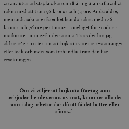
Inc.
m
en ansluten arbetsplats kan en 18-åring utan erfarenhet
.vimeo.com
räkna med att tjäna 98 kronor och 53 öre. Är du äldre,
men ändå saknar erfarenhet kan du räkna med 126
kronor och 76 öre per timme. Löneläget för Foodoras
matkurirer är ungefär detsamma. Trots det hör jag
aldrig några röster om att bojkotta vare sig restauranger
eller fackförbundet som förhandlat fram den här
ersättningen.
Leverantör
Namn
Utgång
B
/ Domän
Om vi väljer att bojkotta företag som
Leverantör /
Namn
Utgång
Beskrivning
_ga
Google LLC
1 år 1
D
Domän
erbjuder hemleverans av mat, kommer alla de
.timbro.se
månad
a
U
YSC
Google LLC
Session
Denna cookie 
som i dag arbetar där då att få det bättre eller
e
.youtube.com
av YouTube fö
G
sämre?
spåra visning
a
inbäddade vi
a
u
VISITOR_INFO1_LIVE
Google LLC
6
Denna cookie 
t
.youtube.com
månader
av Youtube fö
g