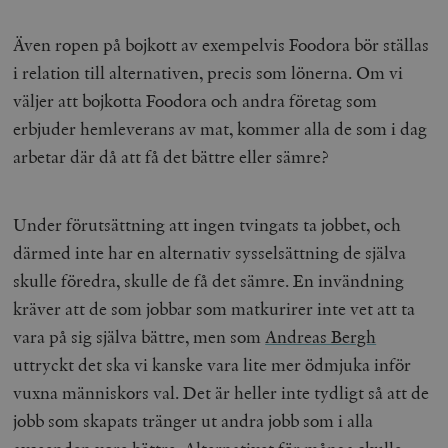
hålla reda på
k
användarinst
i
för Youtube-v
Även ropen på bojkott av exempelvis Foodora bör ställas
w
inbäddade i
a
webbplatser;
i relation till alternativen, precis som lönerna. Om vi
s
också avgör
f
webbplatsbe
väljer att bojkotta Foodora och andra företag som
w
använder den
eller gamla 
erbjuder hemleverans av mat, kommer alla de som i dag
_gid
Google LLC
1 dag
D
av Youtube-
.timbro.se
G
gränssnittet.
arbetar där då att få det bättre eller sämre?
o
v
mailchimp_landing_site
Mailchimp
28 dagar
o
timbro.se
o
__cf_bm
Cloudflare
30
Denna cookie
Under förutsättning att ingen tvingats ta jobbet, och
_gat_UA-19195086-1
.timbro.se
54
D
Inc.
minuter
för att skilja
sekunder
c
.podbean.com
människor oc
därmed inte har en alternativ sysselsättning de själva
G
Detta är förd
m
för webbplat
skulle föredra, skulle de få det sämre. En invändning
i
att göra gilti
i
rapporter o
kräver att de som jobbar som matkurirer inte vet att ta
e
användningen
si
deras webbpl
vara på sig själva bättre, men som
Andreas Bergh
_
a
_fbp
Meta
3
Används av F
uttryckt det ska vi kanske vara lite mer ödmjuka inför
s
Platform Inc.
månader
för att lever
p
.timbro.se
serie
vuxna människors val. Det är heller inte tydligt så att de
t
reklamproduk
såsom realti
jobb som skapats tränger ut andra jobb som i alla
_ga_YBG49SLCTY
.timbro.se
1 år 1
D
från
månad
G
tredjepartsa