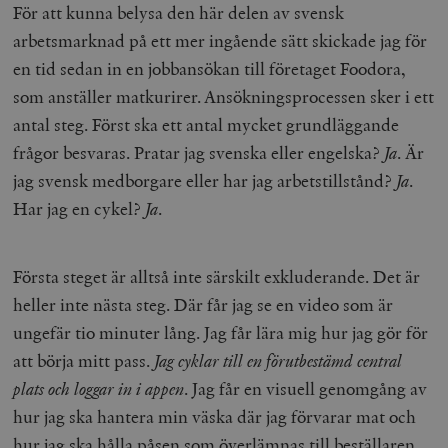
För att kunna belysa den här delen av svensk
arbetsmarknad på ett mer ingående sätt skickade jag för
en tid sedan in en jobbansökan till företaget Foodora,
som anställer matkurirer.
Ansökningsprocessen sker i ett
antal steg. Först ska ett antal mycket grundläggande
frågor besvaras. Pratar jag svenska eller engelska?
Ja
. Är
jag svensk medborgare eller har jag arbetstillstånd?
Ja
.
Har jag en cykel?
Ja
.
Första steget är alltså inte särskilt exkluderande. Det är
heller inte nästa steg. Där får jag se en video som är
ungefär tio minuter lång. Jag får lära mig hur jag gör för
att börja mitt pass.
Jag cyklar till en förutbestämd central
plats och loggar in i appen
. Jag får en visuell genomgång av
hur jag ska hantera min väska där jag förvarar mat och
hur jag ska hålla påsen som överlämnas till beställaren.