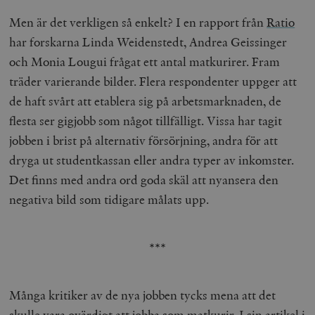
Men är det verkligen så enkelt? I en rapport från
Ratio
har forskarna Linda Weidenstedt, Andrea Geissinger
och Monia Lougui frågat ett antal matkurirer. Fram
träder varierande bilder. Flera respondenter uppger att
de haft svårt att etablera sig på arbetsmarknaden, de
flesta ser gigjobb som något tillfälligt. Vissa har tagit
jobben i brist på alternativ försörjning, andra för att
dryga ut studentkassan eller andra typer av inkomster.
Det finns med andra ord goda skäl att nyansera den
negativa bild som tidigare målats upp.
***
Många kritiker av de nya jobben tycks mena att det
skulle vara ovärdigt att jobba som matkurir.
I sin artikel
i