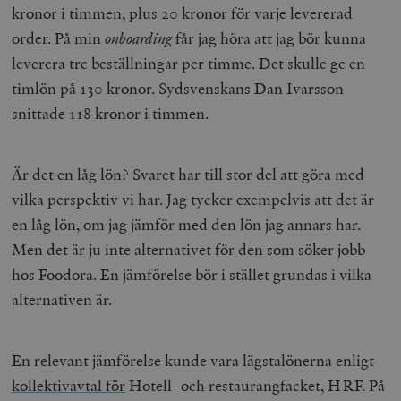
kronor i timmen, plus 20 kronor för varje levererad
__cf_bm
Cloudflare
order. På min
onboarding
får jag höra att jag bör kunna
Inc.
m
.myfonts.net
leverera tre beställningar per timme. Det skulle ge en
timlön på 130 kronor. Sydsvenskans Dan Ivarsson
snittade 118 kronor i timmen.
Är det en låg lön? Svaret har till stor del att göra med
vilka perspektiv vi har. Jag tycker exempelvis att det är
_hjAbsoluteSessionInProgress
Hotjar Ltd
en låg lön, om jag jämför med den lön jag annars har.
.timbro.se
m
Men det är ju inte alternativet för den som söker jobb
hos Foodora. En jämförelse bör i stället grundas i vilka
alternativen är.
En relevant jämförelse kunde vara lägstalönerna enligt
kollektivavtal för
Hotell- och restaurangfacket, HRF. På
__cf_bm
Cloudflare