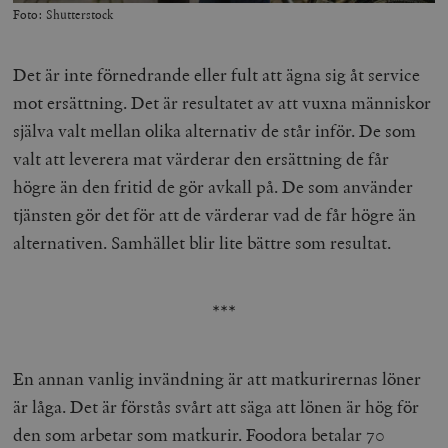
/ Domän
Foto: Shutterstock
woocommerce_cart_hash
Automattic
S
Inc.
timbro.se
Det är inte förnedrande eller fult att ägna sig åt service
mot ersättning. Det är resultatet av att vuxna människor
själva valt mellan olika alternativ de står inför. De som
_hjFirstSeen
Hotjar Ltd
.timbro.se
m
valt att leverera mat värderar den ersättning de får
högre än den fritid de gör avkall på. De som använder
tjänsten gör det för att de värderar vad de får högre än
alternativen. Samhället blir lite bättre som resultat.
***
woocommerce_items_in_cart
Automattic
S
Inc.
timbro.se
En annan vanlig invändning är att matkurirernas löner
är låga. Det är förstås svårt att säga att lönen är hög för
den som arbetar som matkurir. Foodora betalar 70
wp_woocommerce_session_[abcdef0123456789]
timbro.se
2
{32}