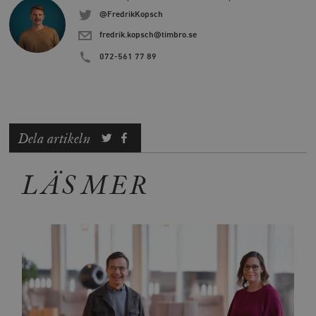
@FredrikKopsch
fredrik.kopsch@timbro.se
072-561 77 89
Dela artikeln
LÄS MER