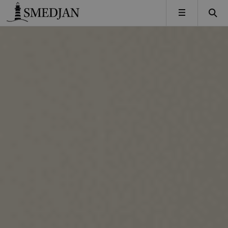
Timbro
MENY