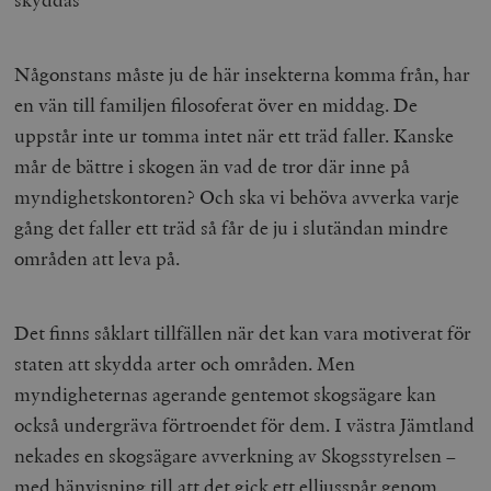
Någonstans måste ju de här insekterna komma från, har
en vän till familjen filosoferat över en middag. De
uppstår inte ur tomma intet när ett träd faller. Kanske
mår de bättre i skogen än vad de tror där inne på
myndighetskontoren? Och ska vi behöva avverka varje
gång det faller ett träd så får de ju i slutändan mindre
områden att leva på.
Det finns såklart tillfällen när det kan vara motiverat för
staten att skydda arter och områden. Men
myndigheternas agerande gentemot skogsägare kan
också undergräva förtroendet för dem. I västra Jämtland
nekades en skogsägare avverkning av Skogsstyrelsen –
med hänvisning till att det gick ett elljusspår genom