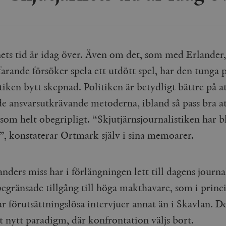
Google LLC
1 dag
Denna cookie ställs in av Google Analytics. Den l
Mailchimp
28 dagar
.timbro.se
unikt värde för varje besökt sida och används fö
timbro.se
sidvisningar.
Cloudflare
30
Denna cookie används för att skilja mellan människor och bot
.timbro.se
54
Detta är en mönstertyps-cookie som har ställts in
Inc.
minuter
för webbplatsen för att göra giltiga rapporter om användnin
sekunder
mönsterelementet i namnet innehåller det unika i
.podbean.com
kontot eller webbplatsen det hänför sig till. Det 
nets tid är idag över. Även om det, som med Erlander,
som används för att begränsa mängden data som 
Meta
3
Används av Facebook för att leverera en serie reklamproduk
webbplatser med hög trafikvolym.
Platform Inc.
månader
från tredjepartsannonsörer
arande försöker spela ett utdött spel, har den tunga p
.timbro.se
.timbro.se
1 år 1
Denna cookie används av Google Analytics för at
tiken bytt skepnad. Politiken är betydligt bättre på a
månad
sessionstillståndet.
Vimeo.com
1 år 1
Dessa kakor används av Vimeo-videospelaren på webbplatse
Inc.
månad
de ansvarsutkrävande metoderna, ibland så pass bra at
.timbro.se
1 år
.vimeo.com
mple_675006
.timbro.se
2
som helt obegripligt. “Skjutjärnsjournalistiken har bl
minuter
t”, konstaterar Ortmark själv i sina memoarer.
.timbro.se
30
minuter
nders miss har i förlängningen lett till dagens journal
egränsade tillgång till höga makthavare, som i princi
r förutsättningslösa intervjuer annat än i Skavlan. D
tt nytt paradigm, där konfrontation väljs bort.