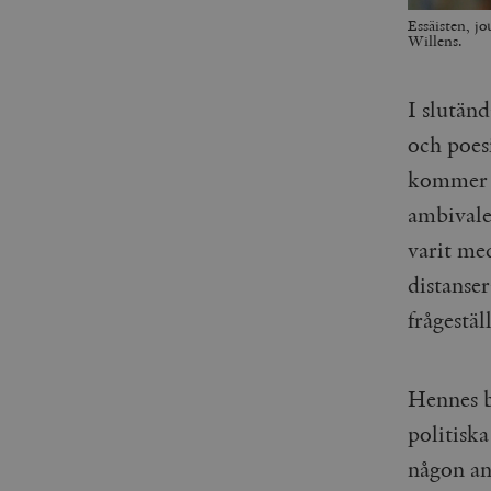
Essäisten, j
Willens.
I slutän
och poesi
kommer 
ambivale
varit me
distanser
frågestä
Hennes b
politiska
någon an