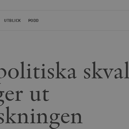
UTBLICK
PODD
olitiska skval
ger ut
skningen