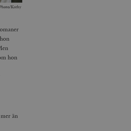
P Photo/Kathy
 romaner
 hon
Men
som hon
r
, mer än