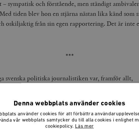
t – sympatisk och förstående, men ständigt ambivalent
Med tiden blev hon en stjärna nästan lika känd som s
h oskiljaktig från sin egen rapportering. Det är inte e
***
a svenska politiska journalistiken var, framför allt,
de. Den som lyssnar på intervjuer eller reportage frå
rsta hälft slås av hur journalisten i praktiken slog på b
Denna webbplats använder cookies
rn prata och sedan stängde av. Budskap förmedlades f
bplats använder cookies för att förbättra användarupplevel
inte mer.
vända vår webbplats samtycker du till alla cookies i enlighet 
cookiepolicy.
Läs mer