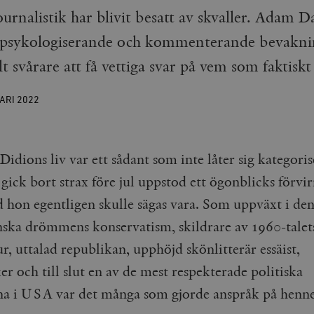
ournalistik har blivit besatt av skvaller. Adam D
r psykologiserande och kommenterande bevakni
lt svårare att få vettiga svar på vem som faktiskt
UARI
2022
Didions liv var ett sådant som inte låter sig kategori
gick bort strax före jul uppstod ett ögonblicks förvir
d hon egentligen skulle sägas vara. Som uppväxt i de
ska drömmens konservatism, skildrare av 1960-talet
, uttalad republikan, upphöjd skönlitterär essäist,
r och till slut en av de mest respekterade politiska
na i USA var det många som gjorde anspråk på henne