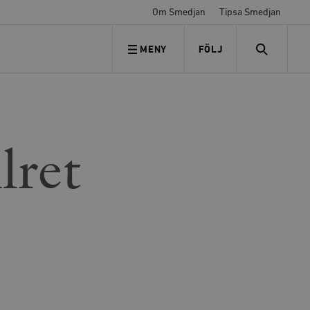
Om Smedjan
Tipsa Smedjan
MENY
FÖLJ
FÖLJ OSS
SEARCH
lret