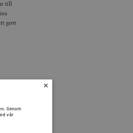
 till
ina
tt gott
n 1900-
×
andet, lät
rån
sen. Genom
med vår