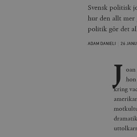
Svensk politisk j
hur den allt me
politik gör det al
ADAM DANIELI
26 JAN
J
oan 
hon 
kring va
amerikan
motkultur
dramatike
uttolkar