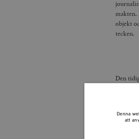
journalis
makten. 
objekt oc
tecken.
Den tidig
föreläsan
talets fö
politike
Denna web
makten, 
att an