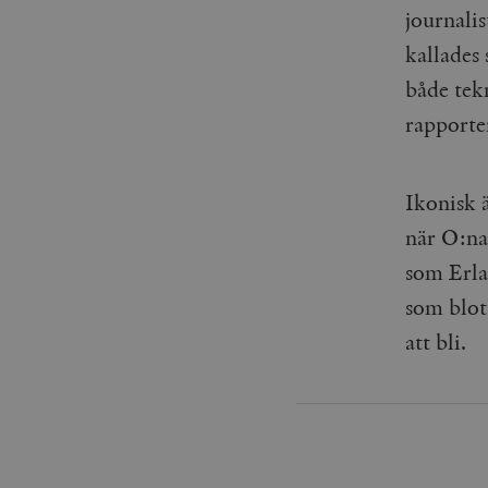
woocommerce_items_in_
journalis
kallades
wp_woocommerce_sessio
{32}
både tek
__cf_bm
rapporte
_hjAbsoluteSessionInPr
Ikonisk 
när O:na
__cf_bm
som Erla
som blot
att bli.
Namn
Namn
_ga
YSC
VISITOR_INFO1_LIVE