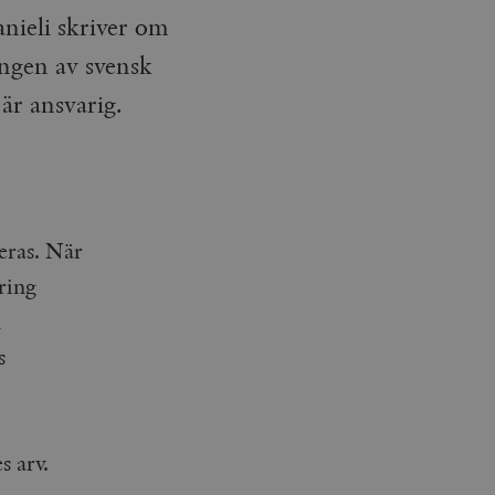
anieli skriver om
ngen av svensk
 är ansvarig.
seras. När
ring
n
s
s arv.