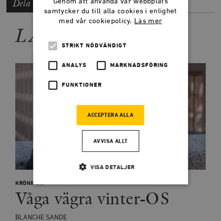
Dela artikeln
Genom att använda vår webbplats
samtycker du till alla cookies i enlighet
med vår cookiepolicy.
Läs mer
LÄS MER
STRIKT NÖDVÄNDIGT
ANALYS
MARKNADSFÖRING
FUNKTIONER
ACCEPTERA ALLA
AVVISA ALLT
VISA DETALJER
KRÖNIKOR
Våga vägra vinter-OS
Strikt nödvändigt
Analys
BLANCHE SANDE
Marknadsföring
Funktioner