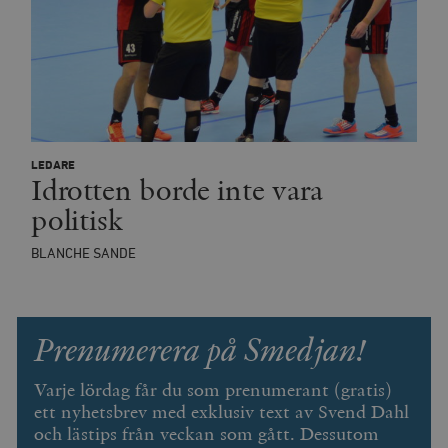
woocommerce_items_in_cart
Automattic
S
Inc.
timbro.se
wp_woocommerce_session_[abcdef0123456789]
timbro.se
2
{32}
__cf_bm
Cloudflare
Inc.
m
LEDARE
.myfonts.net
Idrotten borde inte vara
politisk
BLANCHE SANDE
Prenumerera på Smedjan!
_hjAbsoluteSessionInProgress
Hotjar Ltd
.timbro.se
m
Varje lördag får du som prenumerant (gratis)
ett nyhetsbrev med exklusiv text av Svend Dahl
och lästips från veckan som gått. Dessutom