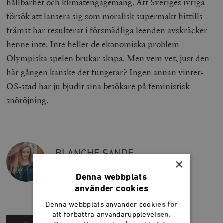
hållbarhet och klimatengagemang. Att Sveriges ivriga
försök att lansera sig som moralisk supermakt hittills
främst har resulterat i försmädliga leenden avskräcker
henne inte. Inte heller de ekonomiska problem
Olympiska spelen brukar skapa. Men vem vet, just den
här gången kanske det fungerar? Ingen annan vinter-
OS-stad har ju bjudit sina besökare på feministisk
snöröjning.
BLANCHE SANDE
×
Fd redaktör, Smedjan
Denna webbplats
använder cookies
Denna webbplats använder cookies för
att förbättra användarupplevelsen.