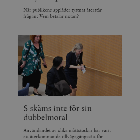
När publikens applåder tystnat återstår
frågan: Vem betalar notan?
S skäms inte för sin
dubbelmoral
Användandet av olika måttstockar har varit
ett återkommande tillvägagångssätt för