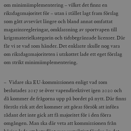
om minimiimplementering – vilket det finns en
riksdagsmajoritet för – utan i stället lagt fram förslag
som gått avsevärt längre och bland annat omfattat
magasinsregleringar, omklassning av sportvapen till
krigsmaterielkategorin och tidsbegränsade licenser. Där
får vi se vad som händer. Det enklaste skulle nog vara
woocommerce_items_in_cart
Automattic
S
Inc.
om riksdagsmajoriteten i utskottet lade ett eget förslag
timbro.se
om strikt minimiimplementering.
wp_woocommerce_session_[abcdef0123456789]
timbro.se
2
{32}
– Vidare ska EU-kommissionen enligt vad som
__cf_bm
Cloudflare
beslutades 2017 se över vapendirektivet igen 2020 och
Inc.
m
.myfonts.net
då kommer de frågorna upp på bordet på nytt. Där finns
förstås risk att det kommer att göras försök att införa
sådant det inte gick att få majoritet för i den förra
omgången. Man ska där veta att kommissionen från