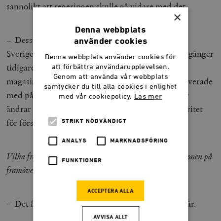
sannolikt att regeringen skulle gå vidare med det.
×
Denna webbplats
– Dessutom har Centerpartiet, Moderaterna,
använder cookies
Sverigedemokraterna och Kristdemokraterna två gånger
Denna webbplats använder cookies för
tidigare i år sagt nej till snarlika förslag om
att förbättra användarupplevelsen.
Genom att använda vår webbplats
magasinsreglering – men som då regeringen motiverade
samtycker du till alla cookies i enlighet
med påstådda EU-krav. Om inget av dessa partier
med vår cookiepolicy.
Läs mer
ändrar sig kommer det inte att finnas någon majoritet
för förslaget i riksdagen.
STRIKT NÖDVÄNDIGT
ANALYS
MARKNADSFÖRING
Vilka frågor ska landets jägare och sportskyttar hålla ögonen på
FUNKTIONER
framöver?
ACCEPTERA ALLA
– Det finns flera par parallella processer som pågår.
AVVISA ALLT