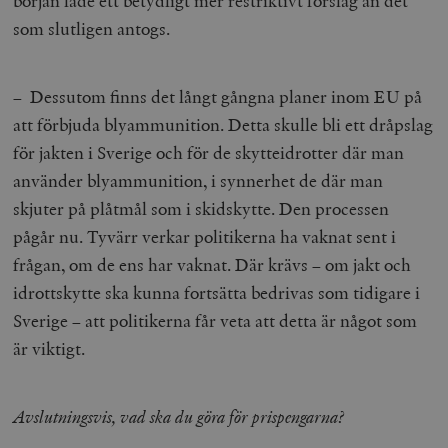
början lade ett betydligt mer restriktivt förslag än det
som slutligen antogs.
_hjAbsoluteSessionInProgress
Hotjar Ltd
.timbro.se
m
– Dessutom finns det långt gångna planer inom EU på
att förbjuda blyammunition. Detta skulle bli ett dråpslag
för jakten i Sverige och för de skytteidrotter där man
använder blyammunition, i synnerhet de där man
skjuter på plåtmål som i skidskytte. Den processen
pågår nu. Tyvärr verkar politikerna ha vaknat sent i
__cf_bm
Cloudflare
frågan, om de ens har vaknat. Där krävs – om jakt och
Inc.
m
.vimeo.com
idrottskytte ska kunna fortsätta bedrivas som tidigare i
Sverige – att politikerna får veta att detta är något som
är viktigt.
Avslutningsvis, vad ska du göra för prispengarna?