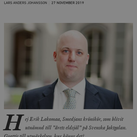
LARS ANDERS JOHANSSON
27 NOVEMBER
2019
H
ej Erik Lakomaa, Smedjans krönikör, som blivit
utnämnd till ”årets eldsjäl” på Svenska Jaktgalan.
Grattis till utmärkelsen, hur känns det?