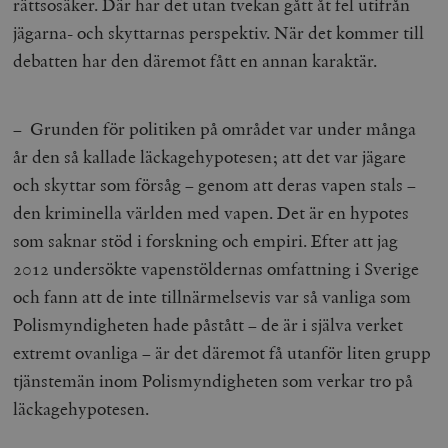
rättsosäker. Där har det utan tvekan gått åt fel utifrån
jägarna- och skyttarnas perspektiv. När det kommer till
debatten har den däremot fått en annan karaktär.
– Grunden för politiken på området var under många
år den så kallade läckagehypotesen; att det var jägare
och skyttar som försåg – genom att deras vapen stals –
den kriminella världen med vapen. Det är en hypotes
som saknar stöd i forskning och empiri. Efter att jag
2012 undersökte vapenstöldernas omfattning i Sverige
och fann att de inte tillnärmelsevis var så vanliga som
Polismyndigheten hade påstått – de är i själva verket
extremt ovanliga – är det däremot få utanför liten grupp
tjänstemän inom Polismyndigheten som verkar tro på
läckagehypotesen.