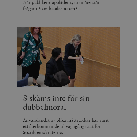
När publikens applåder tystnat återstår
frågan: Vem betalar notan?
S skäms inte för sin
dubbelmoral
Användandet av olika måttstockar har varit
ett återkommande tillvägagångssätt för
Socialdemokraterna.