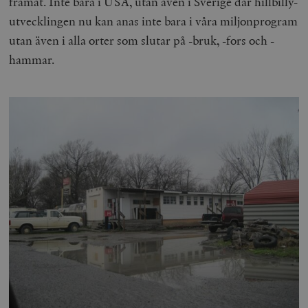
framåt. Inte bara i USA, utan även i Sverige där hillbilly-
utvecklingen nu kan anas inte bara i våra miljonprogram
Leverantör
Namn
U
/ Domän
utan även i alla orter som slutar på -bruk, -fors och -
woocommerce_cart_hash
Automattic
S
hammar.
Inc.
timbro.se
_hjFirstSeen
Hotjar Ltd
.timbro.se
m
woocommerce_items_in_cart
Automattic
S
Inc.
timbro.se