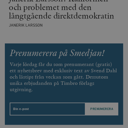
såsom realti
_ga_YBG49SLCTY
.timbro.se
1 år 1
D
och problemet med den
från
månad
G
tredjepartsa
b
långtgående direktdemokratin
vuid
Vimeo.com
1 år 1
Dessa kakor 
_hjSessionUser_675006
.timbro.se
1 år
Inc.
månad
av Vimeo-
.vimeo.com
videospelare
JANERIK LARSSON
_hjIncludedInSessionSample_675006
.timbro.se
2
webbplatser.
minuter
_hjSession_675006
.timbro.se
30
minuter
Prenumerera på Smedjan!
Varje lördag får du som prenumerant (gratis)
ett nyhetsbrev med exklusiv text av Svend Dahl
och lästips från veckan som gått. Dessutom
unika erbjudanden på Timbro förlags
utgivning.
Email