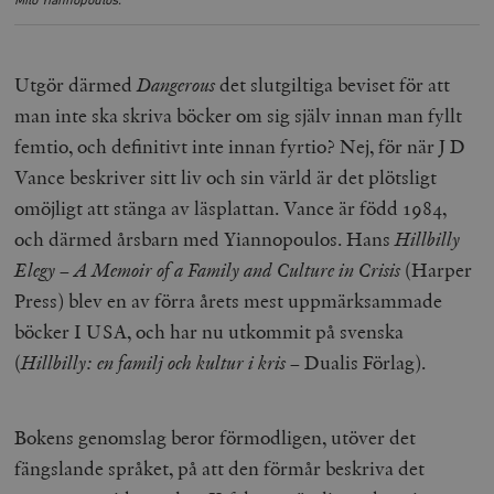
Milo Yiannopoulos.
Utgör därmed
Dangerous
det slutgiltiga beviset för att
man inte ska skriva böcker om sig själv innan man fyllt
femtio, och definitivt inte innan fyrtio? Nej, för när J D
Vance beskriver sitt liv och sin värld är det plötsligt
omöjligt att stänga av läsplattan. Vance är född 1984,
och därmed årsbarn med Yiannopoulos. Hans
Hillbilly
Elegy – A Memoir of a Family and Culture in Crisis
(Harper
Press) blev en av förra årets mest uppmärksammade
böcker I USA, och har nu utkommit på svenska
(
Hillbilly: en familj och kultur i kris
– Dualis Förlag).
Bokens genomslag beror förmodligen, utöver det
fängslande språket, på att den förmår beskriva det