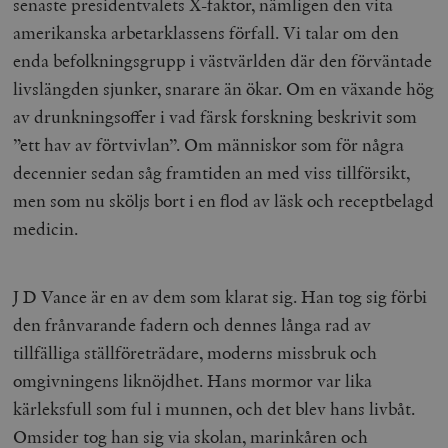
senaste presidentvalets X-faktor, nämligen den vita
amerikanska arbetarklassens förfall. Vi talar om den
enda befolkningsgrupp i västvärlden där den förväntade
livslängden sjunker, snarare än ökar. Om en växande hög
av drunkningsoffer i vad färsk forskning beskrivit som
”ett hav av förtvivlan”. Om människor som för några
decennier sedan såg framtiden an med viss tillförsikt,
men som nu sköljs bort i en flod av läsk och receptbelagd
medicin.
J D Vance är en av dem som klarat sig. Han tog sig förbi
den frånvarande fadern och dennes långa rad av
tillfälliga ställföreträdare, moderns missbruk och
omgivningens liknöjdhet. Hans mormor var lika
kärleksfull som ful i munnen, och det blev hans livbåt.
Omsider tog han sig via skolan, marinkåren och