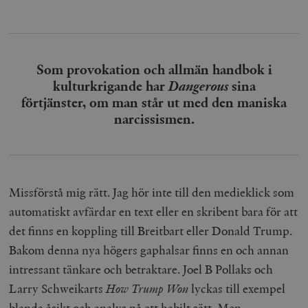
Som provokation och allmän handbok i
kulturkrigande har
Dangerous
sina
förtjänster, om man står ut med den maniska
narcissismen.
Missförstå mig rätt. Jag hör inte till den medieklick som
automatiskt avfärdar en text eller en skribent bara för att
det finns en koppling till Breitbart eller Donald Trump.
Bakom denna nya högers gaphalsar finns en och annan
intressant tänkare och betraktare. Joel B Pollaks och
Larry Schweikarts
How Trump Won
lyckas till exempel
blanda åsikt och analys på ett habilt sätt. Men