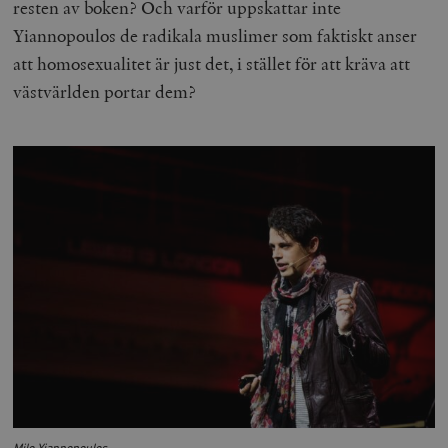
resten av boken? Och varför uppskattar inte
Yiannopoulos de radikala muslimer som faktiskt anser
att homosexualitet är just det, i stället för att kräva att
västvärlden portar dem?