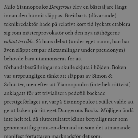
Milo Yiannopoulos
Dangerous
blev en bästsäljare långt
innan den hunnit släppas. Breitbarts (dåvarande)
teknikredaktör hade på relativt kort tid lyckats etablera
sig som mästerprovokatör och den nya näthögerns
enfant terrible
. Så hans debut (under eget namn, han har
även släppt ett par diktsamlingar under pseudonym)
behövde bara utannonseras för att
förhandsbeställningarna skulle skjuta i höjden. Boken
var ursprungligen tänkt att släppas av Simon &
Schuster, men efter att Yiannopoulos (inte helt rättvist)
anklagats för att trivialisera pedofili backade
prestigeförlaget ur, varpå Yiannopoulos i stället valde att
ge ut boken på sitt eget Dangerous Books. Möjligen ändå
inte helt fel, då slutresultatet känns betydligt mer som
genomsnittlig print-on-demand än som det utmanande
manifest författaren marknadsför det som.