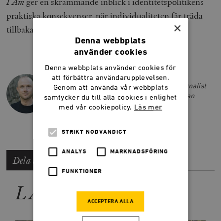
I Am
ger en skrämmande inblick i identitetspolitikens
praktiska konsekvenser, när individualiteten får träda
×
tillbaka för biologistiska stereotyper.
Denna webbplats
använder cookies
Denna webbplats använder cookies för
LARS ANDERS JOHANSSON
att förbättra användarupplevelsen.
Lars Anders Johansson är författare, journalist
Genom att använda vår webbplats
och tidigare chefredaktör på Smedjan. Han
samtycker du till alla cookies i enlighet
driver också podcasten
Budoarstämning
.
med vår cookiepolicy.
Läs mer
STRIKT NÖDVÄNDIGT
ANALYS
MARKNADSFÖRING
Dela artikeln
FUNKTIONER
LÄS MER
ACCEPTERA ALLA