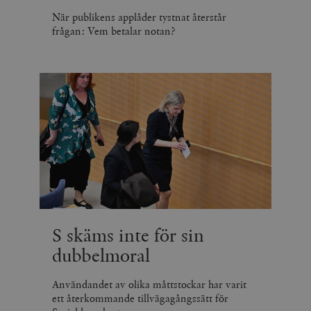
När publikens applåder tystnat återstår
frågan: Vem betalar notan?
S skäms inte för sin
dubbelmoral
Användandet av olika måttstockar har varit
ett återkommande tillvägagångssätt för