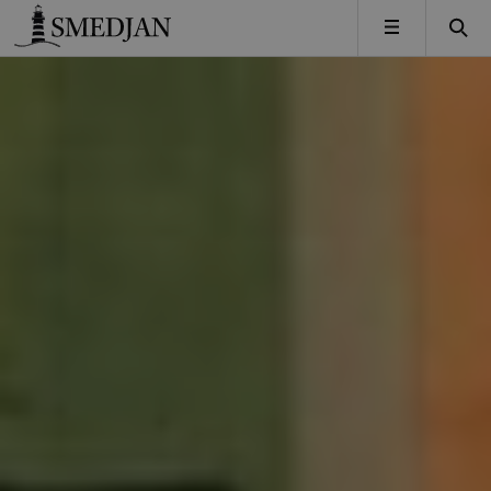
Timbro
MENY