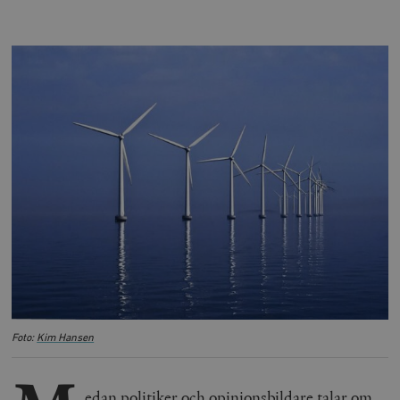
Foto:
Kim Hansen
edan politiker och opinionsbildare talar om