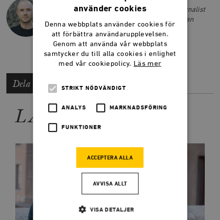
använder cookies
Lars Anders Johansson är författare, journalist
och tidigare chefredaktör på Smedjan. Han
Denna webbplats använder cookies för
driver också podcasten
Budoarstämning
.
att förbättra användarupplevelsen.
Genom att använda vår webbplats
samtycker du till alla cookies i enlighet
med vår cookiepolicy.
Läs mer
Dela artikeln
STRIKT NÖDVÄNDIGT
LÄS MER
ANALYS
MARKNADSFÖRING
FUNKTIONER
ACCEPTERA ALLA
AVVISA ALLT
VISA DETALJER