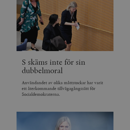
S skäms inte för sin
dubbelmoral
Användandet av olika måttstockar har varit
ett återkommande tillvägagångssätt för
Socialdemokraterna.