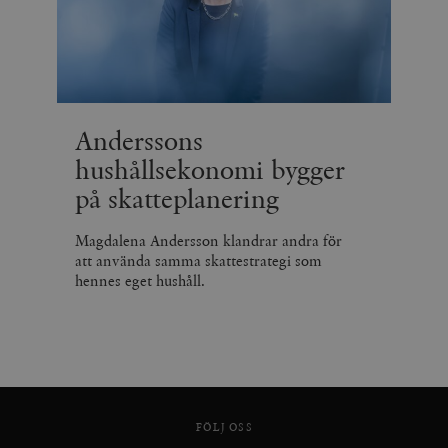
Anderssons
hushållsekonomi bygger
på skatteplanering
Magdalena Andersson klandrar andra för
att använda samma skattestrategi som
hennes eget hushåll.
FÖLJ OSS