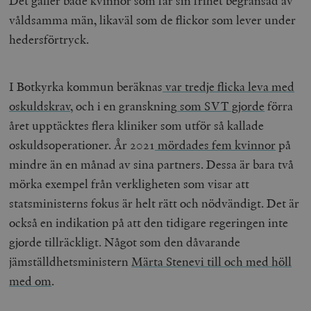
Det gäller både kvinnor som får sin frihet begränsad av
våldsamma män, likaväl som de flickor som lever under
hedersförtryck.
I Botkyrka kommun beräknas
var tredje flicka leva med
oskuldskrav
, och i en granskning
som SVT gjorde
förra
året upptäcktes flera kliniker som utför så kallade
oskuldsoperationer. År 2021
mördades fem kvinnor
på
mindre än en månad av sina partners. Dessa är bara två
mörka exempel från verkligheten som visar att
statsministerns fokus är helt rätt och nödvändigt. Det är
också en indikation på att den tidigare regeringen inte
gjorde tillräckligt. Något som den dåvarande
jämställdhetsministern
Märta Stenevi till och med höll
med om
.