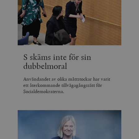
S skäms inte för sin
dubbelmoral
Användandet av olika måttstockar har varit
ett återkommande tillvägagångssätt för
Socialdemokraterna.