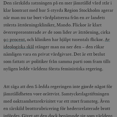
Den särskilda satsningen på en mer jämställd vård står i
klar kontrast med hur S-styrda Region Stockholm agerar
när man nu tar bort vårdplatserna från en av landets
största ätstörningskliniker, Mando. Flickor är klart
överrepresenterade av de som lider av ätstörning, cirka
90 procent
, och kliniken har hjälpt tusentals flickor.
Av
ideologiska skäl
stänger man nu ner den – den råkar
nämligen vara en privat vårdgivare. Det är ett beslut
som fattats av politiker från samma parti som fram tills
nyligen ledde världens första feministiska regering.
Att säga att den S-ledda regeringen inte gjorde något för
jämställdheten vore orättvist. Samtyckeslagstiftningen
med oaktsamhetsrekvisitet var ett stort framsteg. Även
en särskild brottsrubricering för hedersrelaterade brott
infördes. Givet att den dock benämnde sig som världens