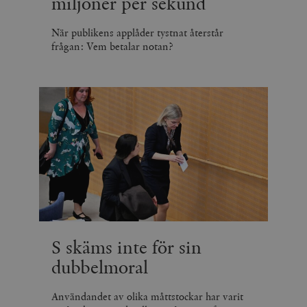
miljoner per sekund
När publikens applåder tystnat återstår
frågan: Vem betalar notan?
S skäms inte för sin
dubbelmoral
Användandet av olika måttstockar har varit