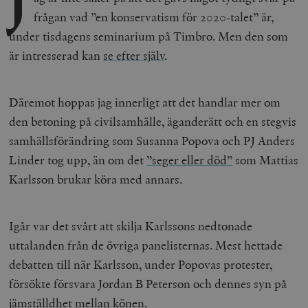
J
frågan vad ”en konservatism för 2020-talet” är,
under tisdagens seminarium på Timbro. Men den som
är intresserad kan
se efter själv
.
Däremot hoppas jag innerligt att det handlar mer om
den betoning på civilsamhälle, äganderätt och en stegvis
samhällsförändring som Susanna Popova och PJ Anders
Linder tog upp, än om det
”seger eller död”
som Mattias
Karlsson brukar köra med annars.
Igår var det svårt att skilja Karlssons nedtonade
uttalanden från de övriga panelisternas. Mest hettade
debatten till när Karlsson, under Popovas protester,
försökte försvara Jordan B Peterson och dennes syn på
jämställdhet mellan könen.