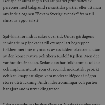
Det spelar alltså ingen roll att partiet grundades av
personer med bakgrund i nazistiska partier eller att man
använde sloganen ”Bevara Sverige svenskt” fram till
slutet av 1990-talet?
Självklart förändras saker över tid. Under gårdagens
seminarium påpekades till exempel att begreppet
folkhemmet inte myntades av socialdemokraterna, utan
av den konservativa politikern Rudolf Kjellén. Men det
var hundra år sedan. Sedan dess har folkhemmet tolkats
och implementerats som ett socialdemokratiskt projekt
och kan knappast sägas vara moderat idégods i någon
större utsträckning. Andra idéströmningar och partier
har gjort andra utvecklingsresor.
I det perspektivet brukar sägas att Sverigedemokraterna