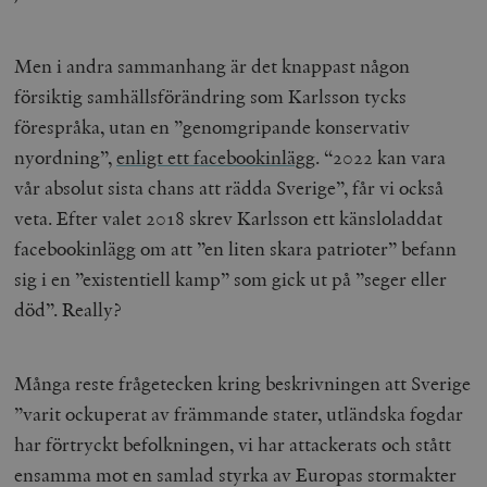
Men i andra sammanhang är det knappast någon
försiktig samhällsförändring som Karlsson tycks
förespråka, utan en ”genomgripande konservativ
nyordning”,
enligt ett facebookinlägg
. “2022 kan vara
vår absolut sista chans att rädda Sverige”, får vi också
veta. Efter valet 2018 skrev Karlsson ett känsloladdat
facebookinlägg om att ”en liten skara patrioter” befann
sig i en ”existentiell kamp” som gick ut på ”seger eller
död”. Really?
Många reste frågetecken kring beskrivningen att Sverige
”varit ockuperat av främmande stater, utländska fogdar
har förtryckt befolkningen, vi har attackerats och stått
ensamma mot en samlad styrka av Europas stormakter