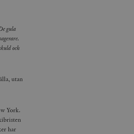
 De gula
sagerare.
skuld och
älla, utan
ew York.
xibristen
ker har