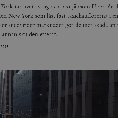
York tar livet av sig och taxitjänsten Uber får s
den New York som låst fast taxichaufförerna i e
tiker snedvrider marknader gör de mer skada än
n annan skulden efteråt.
I
2018