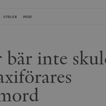
UTBLICK
PODD
 bär inte sku
axiförares
vmord