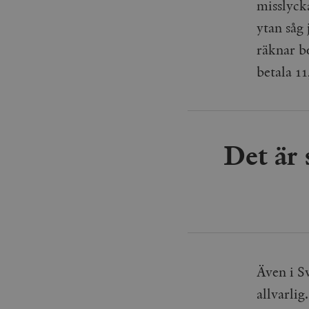
woocommerce_items_in_
misslyck
ytan såg 
wp_woocommerce_sessio
räknar b
{32}
betala 11
__cf_bm
_hjAbsoluteSessionInPr
Det är
__cf_bm
Namn
Namn
_ga
YSC
Även i S
VISITOR_INFO1_LIVE
allvarlig