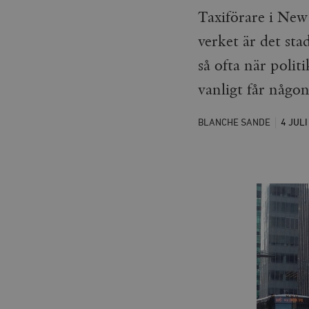
Taxiförare i New 
verket är det sta
så ofta när poli
vanligt får någo
BLANCHE SANDE
4 JUL