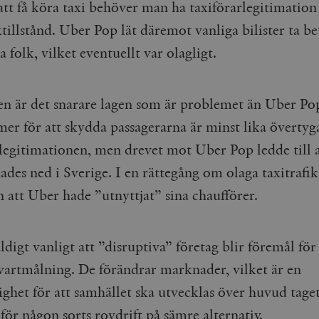
att få köra taxi behöver man ha taxiförarlegitimation
Google LLC
1 dag
Denna cookie ställs in av Google Analytics. Den l
Mailchimp
28 dagar
.timbro.se
unikt värde för varje besökt sida och används fö
timbro.se
ktillstånd. Uber Pop lät däremot vanliga bilister ta be
sidvisningar.
Cloudflare
30
Denna cookie används för att skilja mellan människor och bot
sa folk, vilket eventuellt var olagligt.
.timbro.se
54
Detta är en mönstertyps-cookie som har ställts in
Inc.
minuter
för webbplatsen för att göra giltiga rapporter om användnin
sekunder
mönsterelementet i namnet innehåller det unika i
.podbean.com
kontot eller webbplatsen det hänför sig till. Det 
som används för att begränsa mängden data som 
Meta
3
Används av Facebook för att leverera en serie reklamproduk
webbplatser med hög trafikvolym.
Platform Inc.
månader
från tredjepartsannonsörer
en är det snarare lagen som är problemet än Uber Pop
.timbro.se
.timbro.se
1 år 1
Denna cookie används av Google Analytics för at
månad
sessionstillståndet.
er för att skydda passagerarna är minst lika överty
Vimeo.com
1 år 1
Dessa kakor används av Vimeo-videospelaren på webbplatse
Inc.
månad
.timbro.se
1 år
.vimeo.com
rlegitimationen, men drevet mot Uber Pop ledde till a
mple_675006
.timbro.se
2
lades ned i Sverige. I en rättegång om olaga taxitrafi
minuter
 att Uber hade ”utnyttjat” sina chaufförer.
.timbro.se
30
minuter
ldigt vanligt att ”disruptiva” företag blir föremål för
svartmålning. De förändrar marknader, vilket är en
ghet för att samhället ska utvecklas över huvud tage
för någon sorts rovdrift på sämre alternativ.