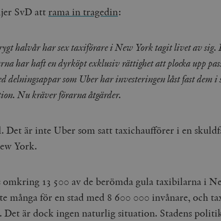
ljer SvD att
rama in tragedin
:
rygt halvår har sex taxiförare i New York tagit livet av sig.
rna har haft en dyrköpt exklusiv rättighet att plocka upp pas
 delningsappar som Uber har investeringen låst fast dem i 
tion. Nu kräver förarna åtgärder.
l. Det är inte Uber som satt taxichaufförer i en skuldf
ew York.
s omkring 13 500 av de berömda gula taxibilarna i N
nte många för en stad med 8 600 000 invånare, och ta
 Det är dock ingen naturlig situation. Stadens politi