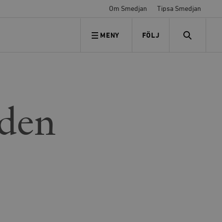
Om Smedjan
Tipsa Smedjan
MENY
FÖLJ
FÖLJ OSS
SEARCH
lden