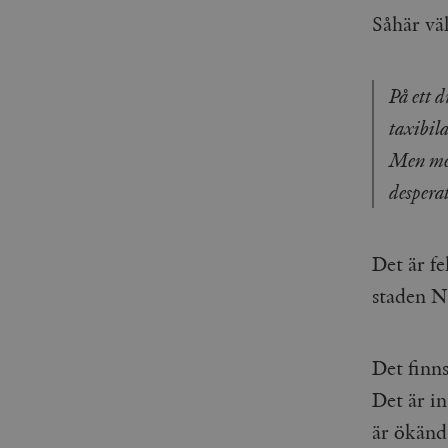
Såhär vä
På ett d
taxibila
Men med
despera
Det är fe
staden N
Det finn
Det är i
är ökänd.