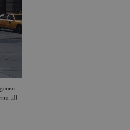
rgonen
ram till