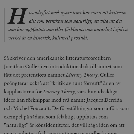
H
uvudsyftet med nyare teori har varit att kritisera
allt som betraktas som naturligt, att visa att det
som har uppfattats som eller förklarats som naturligt i själva
verket är en historisk, kulturell produkt.
Så skriver den amerikanske litteraturteoretikern
Jonathan Culler i en introduktionsbok till ämnet som
fått det pretentiösa namnet
Literary Theory
. Culler
poängterar också att ”kritik av sunt förnuft” är en av
käpphästarna för
Literary Theory
, vars huvudsakliga
idéer han förknippar med två namn: Jacques Derrida
och Michel Foucault. De föreställningar som anförs som
exempel på sådant som felaktigt uppfattas som
”naturligt” är könsidentiteter, det vill säga idén om att
man vanligtvis föds som antingen
man
eller
kvinna
,