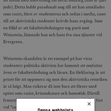
jude). Detta ledde paradoxalt nog till att han utmålades
som rasist, först av studenterna och sedan i media, samt
till att aktivistiska studenter krävde hans avgång. Som
en följd av att fakultetsledningen tog parti mot
Weinstein, lämnade han och hans fru sina tjänster vid
Evergreen.
Weinstein-skandalen är ett exempel på hur vissa
studenters politiska aktivism har kommit att omfattas
även av fakultetsledning och lärare. En förklaring är att
priset för att opponera sig mot den aktivistiska retoriken
är så högt. Man riskerar då inte bara att förses med
epitet som rasist, kvinnohatare och homofob. Därtill
framstår man som en trångsynt person som håller fast
×
vid ”sunda förnuftet” i stället för att förespråka
Denna webbplats