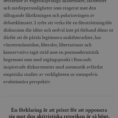
bestående av engelskspråkiga akademiker, skribenter
och mediepersonligheter som reagerat mot den
tilltagande likriktningen och polariseringen av
debattklimatet. I syfte att verka för en förutsättningslös
diskussion där idéer och ordval inte på förhand döms ut
därför att de påstås legitimera makthierarkier, har
vänstermänniskor, liberaler, libertarianer och
konservativa tagit strid mot en postmodernistisk
hegemoni som med utgångspunkt i Foucault-
inspirerade diskursteorier med automatik avfärdat
empiriska studier av verkligheten ur exempelvis
evolutionära perspektiv.
En förklaring är att priset för att opponera
sig mot den aktivistiska retoriken är så högt.