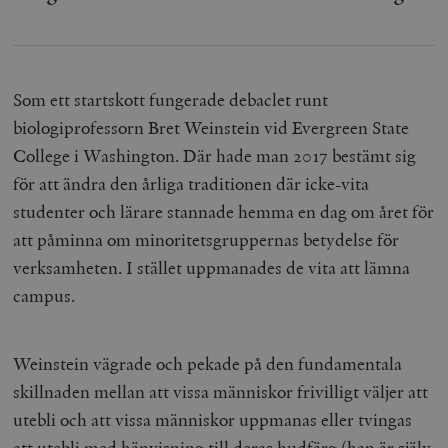
Som ett startskott fungerade debaclet runt
biologiprofessorn Bret Weinstein vid Evergreen State
College i Washington. Där hade man 2017 bestämt sig
för att ändra den årliga traditionen där icke-vita
studenter och lärare stannade hemma en dag om året för
att påminna om minoritetsgruppernas betydelse för
verksamheten. I stället uppmanades de vita att lämna
campus.
Weinstein vägrade och pekade på den fundamentala
skillnaden mellan att vissa människor frivilligt väljer att
utebli och att vissa människor uppmanas eller tvingas
att utebli med hänvisning till deras hudfärg (han är själv