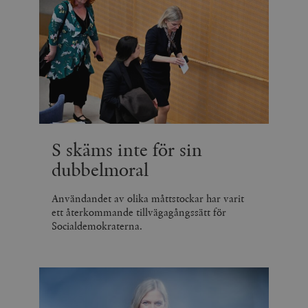
S skäms inte för sin
dubbelmoral
Användandet av olika måttstockar har varit
ett återkommande tillvägagångssätt för
Socialdemokraterna.