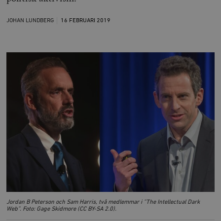
JOHAN LUNDBERG
16 FEBRUARI
2019
Jordan B Peterson och Sam Harris, två medlemmar i
”
The Intellectual Dark
Web
”.
Foto: Gage Skidmore (CC BY-SA 2.0).