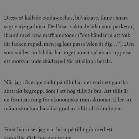
Dessa så kallade cuida-coches, bilvaktare, finns i snart
sagt varje gathörn. De låtsas vakta de bilar som parkerar,
ibland med rena maffiametoder (”det händer ju att folk
får lacken repad, men jag kan passa bilen åt dig…”). Den
som ställer sin bil där har inget annat val än att uppvisa
ett motsvarande skådespel för att slippa betala.
När jag i Sverige tänkt på tillit har det varit ett ganska
abstrakt begrepp. Som i att hög tillit är bra. Att tillit är
en förutsättning för ekonomiska transaktioner. Eller att
människor kan ha olika grad av tillit till främlingar.
Först här inser jag vad brist på tillit gör med ett
samhälle. Och hur den ser ut.