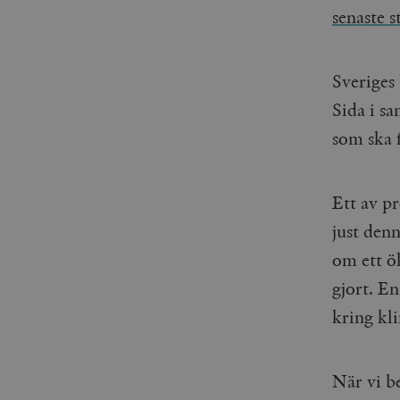
woocommerce_items_in_
senaste s
wp_woocommerce_sessio
{32}
Sveriges
__cf_bm
Sida i s
som ska f
_hjAbsoluteSessionInPr
__cf_bm
Ett av pr
just den
om ett ö
gjort. E
Namn
Namn
kring kl
_ga
YSC
VISITOR_INFO1_LIVE
När vi b