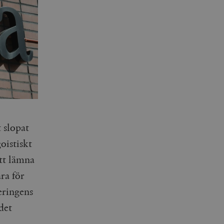
t slopat
oistiskt
att lämna
ra för
geringens
 det
.