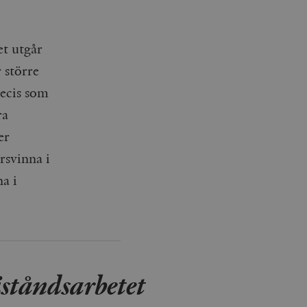
et utgår
r större
recis som
ra
er
rsvinna i
na i
iståndsarbetet