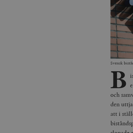
Svensk bistå
B
i
e
och samv
den uttj
att i stä
biståndsp
slopade 