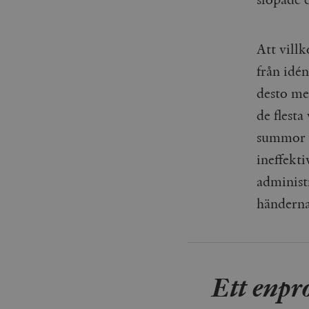
Att vill
från idén
desto me
de flest
summor p
ineffekti
administr
händerna
Ett enpro