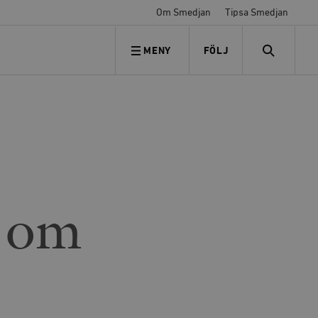
Om Smedjan
Tipsa Smedjan
MENY
FÖLJ
FÖLJ OSS
SEARCH
g om