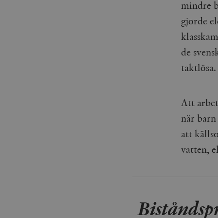
mindre b
_gid
mailchimp_landing_site
gjorde el
__cf_bm
klasskam
_gat_UA-19195086-1
de svens
_fbp
taktlösa
_ga_YBG49SLCTY
vuid
_hjSessionUser_675006
Att arbe
_hjIncludedInSessionSa
när barn
att källs
_hjSession_675006
vatten, el
Biståndspr