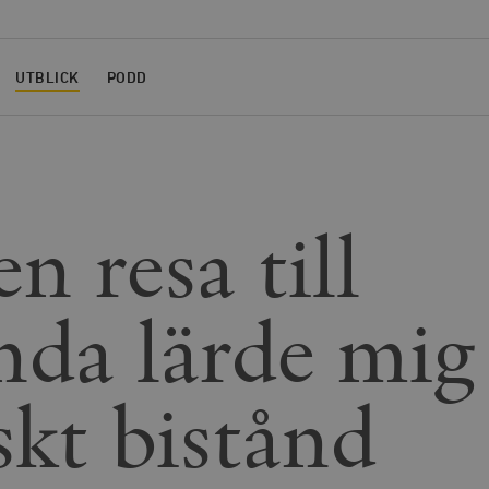
UTBLICK
PODD
n resa till
da lärde mi
skt bistånd