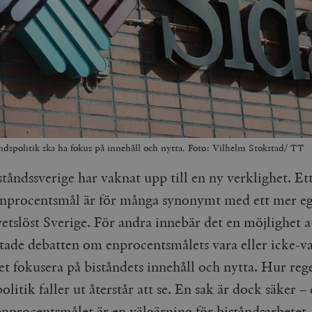
ndspolitik ska ha fokus på innehåll och nytta. Foto: Vilhelm Stokstad/ TT
ståndssverige har vaknat upp till en ny verklighet. Et
nprocentsmål är för många synonymt med ett mer eg
etslöst Sverige. För andra innebär det en möjlighet 
atade debatten om enprocentsmålets vara eller icke-va
llet fokusera på biståndets innehåll och nytta. Hur re
olitik faller ut återstår att se. En sak är dock säker –
enprocentsmålet är en välgärning för biståndsarbetet