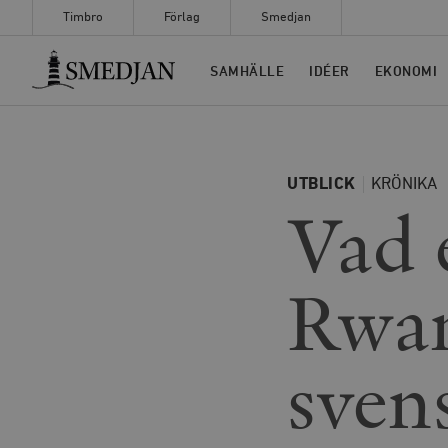
Timbro
Förlag
Smedjan
Timbro
SAMHÄLLE
IDÉER
EKONOMI
UTBLICK
KRÖNIKA
Vad e
Rwan
sven