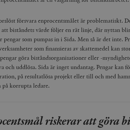
korslöst försvara enprocentsmålet är problematiskt. D
 att biståndets värde följer en rät linje, där nyttan bli
r pengar som pumpas in i Sida. Men så är det inte. P
a verksamheter som finansieras av skattemedel kan sto
engar göra biståndsorganisationer eller -myndighet
va och uddlösa. Sida är inget undantag. Pengar kan fö
ation, på resultatlösa projekt eller till och med ham
 på korrupta ledare.
centsmål riskerar att göra b