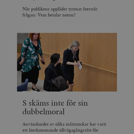
När publikens applåder tystnat återstår
frågan: Vem betalar notan?
S skäms inte för sin
dubbelmoral
Användandet av olika måttstockar har varit
ett återkommande tillvägagångssätt för