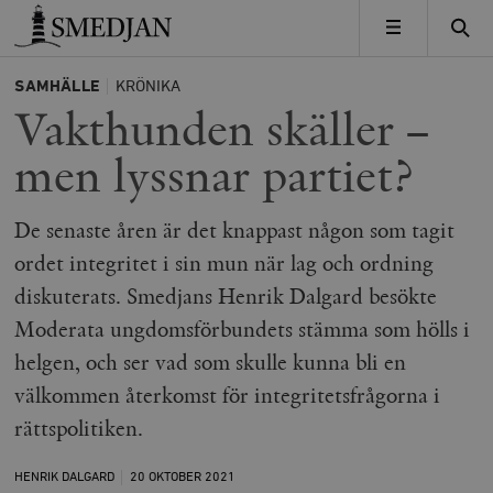
Timbro
MENY
SAMHÄLLE
KRÖNIKA
Vakthunden skäller –
men lyssnar partiet?
De senaste åren är det knappast någon som tagit
ordet integritet i sin mun när lag och ordning
diskuterats. Smedjans Henrik Dalgard besökte
Moderata ungdomsförbundets stämma som hölls i
helgen, och ser vad som skulle kunna bli en
välkommen återkomst för integritetsfrågorna i
rättspolitiken.
HENRIK DALGARD
20 OKTOBER
2021