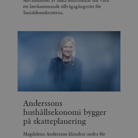
Användandet av olika måttstockar har varit
ett återkommande tillvägagångssätt för
Socialdemokraterna.
Anderssons
hushållsekonomi bygger
på skatteplanering
Magdalena Andersson klandrar andra för