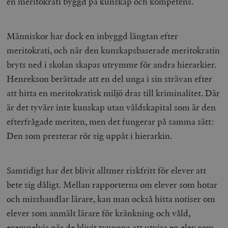
en meritokrati byggd på kunskap och kompetens.
Människor har dock en inbyggd längtan efter
meritokrati, och när den kunskapsbaserade meritokratin
bryts ned i skolan skapas utrymme för andra hierarkier.
Henrekson berättade att en del unga i sin strävan efter
att hitta en meritokratisk miljö dras till kriminalitet. Där
är det tyvärr inte kunskap utan våldskapital som är den
efterfrågade meriten, men det fungerar på samma sätt:
Den som presterar rör sig uppåt i hierarkin.
Samtidigt har det blivit alltmer riskfritt för elever att
bete sig dåligt. Mellan rapporterna om elever som hotar
och misshandlar lärare, kan man också hitta notiser om
elever som anmält lärare för kränkning och våld,
exempelvis när de blivit tvungna att utvisa en elev som