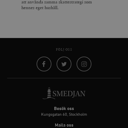
att använda samma skattestrategi som
hennes eget hushåll.
FÖLJ OSS
Facebook
Twitter
Instagram
Besök oss
Kungsgatan 60, Stockholm
Maila oss