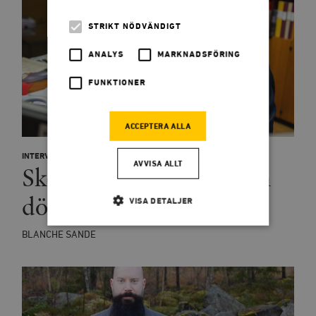
STRIKT NÖDVÄNDIGT
ANALYS
MARKNADSFÖRING
FUNKTIONER
ACCEPTERA ALLA
INTERVJU
AVVISA ALLT
Skolan och meritokratin
dör tillsammans
VISA DETALJER
BLANCHE SANDE
Strikt nödvändigt
Analys
Marknadsföring
Funktioner
Strikt nödvändiga kakor tillåter
kärnwebbplatsfunktioner som användarinloggning