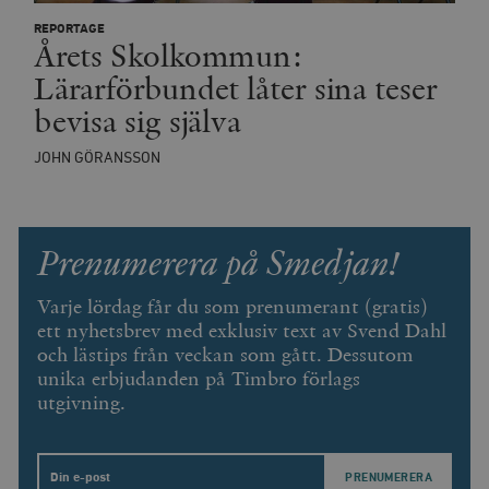
REPORTAGE
Årets Skolkommun:
wp_woocommerce_session_[abcdef0123456789]
timbro.se
2
{32}
Lärarförbundet låter sina teser
__cf_bm
Cloudflare
bevisa sig själva
Inc.
m
.myfonts.net
JOHN GÖRANSSON
Prenumerera på Smedjan!
Varje lördag får du som prenumerant (gratis)
ett nyhetsbrev med exklusiv text av Svend Dahl
_hjAbsoluteSessionInProgress
Hotjar Ltd
.timbro.se
m
och lästips från veckan som gått. Dessutom
unika erbjudanden på Timbro förlags
utgivning.
Email