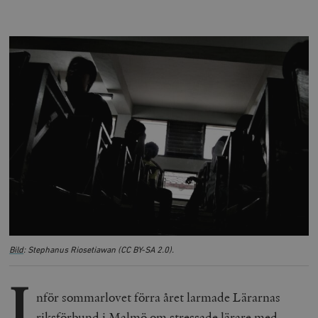
Bild
: Stephanus Riosetiawan (CC BY-SA 2.0).
I
nför sommarlovet förra året larmade Lärarnas
riksförbund i Malmö om stressade lärare med