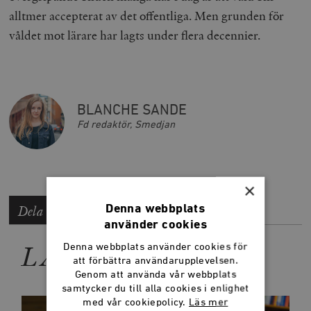
alltmer accepterat av det offentliga. Men grunden för
våldet mot lärare har lagts under flera decennier.
BLANCHE SANDE
Fd redaktör, Smedjan
×
Denna webbplats
Dela artikeln
använder cookies
LÄS MER
Denna webbplats använder cookies för
att förbättra användarupplevelsen.
Genom att använda vår webbplats
samtycker du till alla cookies i enlighet
med vår cookiepolicy.
Läs mer