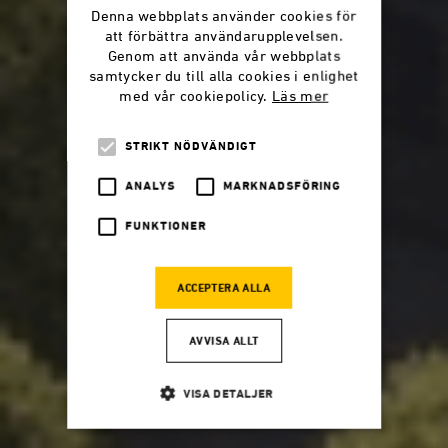
Denna webbplats använder cookies för
att förbättra användarupplevelsen.
Genom att använda vår webbplats
samtycker du till alla cookies i enlighet
med vår cookiepolicy.
Läs mer
STRIKT NÖDVÄNDIGT
ANALYS
MARKNADSFÖRING
FUNKTIONER
ACCEPTERA ALLA
AVVISA ALLT
VISA DETALJER