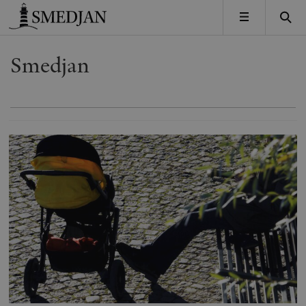
Timbro
MENY
Smedjan