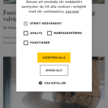
Genom att använda vår webbplats
samtycker du till alla cookies i enlighet
Familjepolitiken kan bli en borgerlig
med vår cookiepolicy.
Läs mer
valvinnare
STRIKT NÖDVÄNDIGT
De fallande födelsetalen borde engagera borgerliga politiker.
ANALYS
MARKNADSFÖRING
Publicerad
4 december 2024
Författare
Per Rosencrantz
FUNKTIONER
ACCEPTERA ALLA
AVVISA ALLT
VISA DETALJER
Strikt nödvändigt
Analys
Marknadsföring
Funktioner