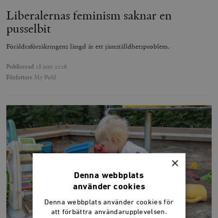
Liberalernas feminism saknar en
pusselbit
Föräldraförsäkringens längd är ett jämställdhetsproblem.
Publicerad
18 juni 2026
Författare
My Pohl
×
Denna webbplats
använder cookies
Denna webbplats använder cookies för
att förbättra användarupplevelsen.