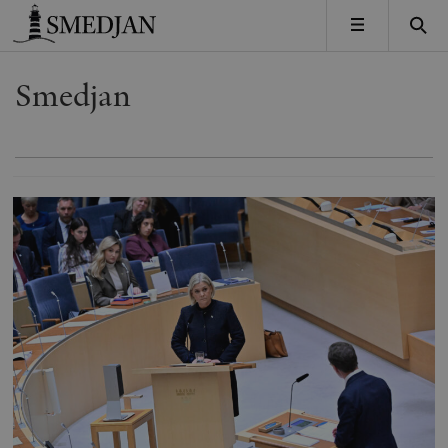
Timbro
MENY
Smedjan