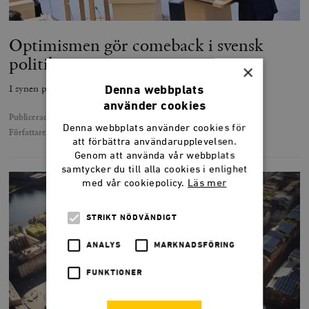
Optimismen gör comeback i svensk
politik
×
I synen på framtiden finns svensk politiks viktigaste konflikt.
Denna webbplats
använder cookies
Publicerad
14 januari 2026
Denna webbplats använder cookies för
Författare
Henrik Dalgard
att förbättra användarupplevelsen.
Genom att använda vår webbplats
samtycker du till alla cookies i enlighet
med vår cookiepolicy.
Läs mer
STRIKT NÖDVÄNDIGT
ANALYS
MARKNADSFÖRING
FUNKTIONER