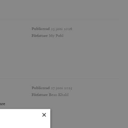
Publicerad
23 juni 2026
Författare
My Pohl
Publicerad
27 juni 2025
Författare
Bean Khalil
are
×