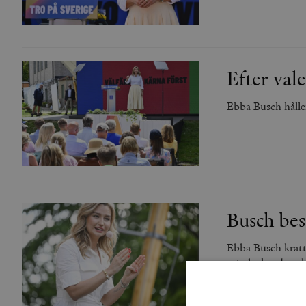
Efter va
Ebba Busch hålle
Busch bes
Ebba Busch kratt
misslyckanden ska