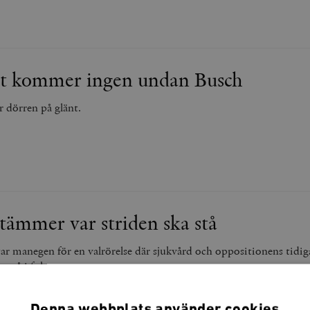
let kommer ingen undan Busch
r dörren på glänt.
tämmer var striden ska stå
ar manegen för en valrörelse där sjukvård och oppositionens tidig
 stå i fokus.
Denna webbplats använder cookies