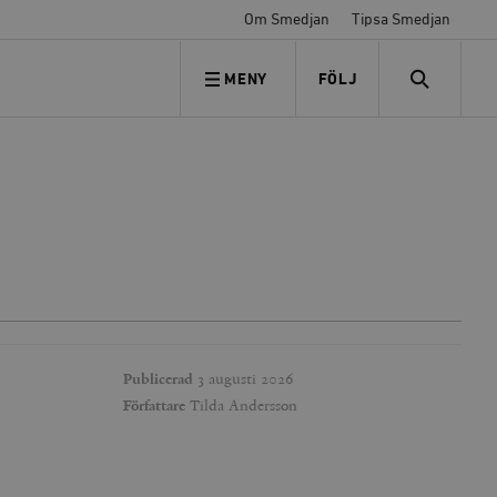
Om Smedjan
Tipsa Smedjan
MENY
FÖLJ
FÖLJ OSS
SEARCH
Publicerad
3 augusti 2026
Författare
Tilda Andersson