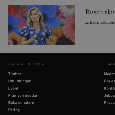
woocommerce_cart_has
Busch sku
_hjFirstSeen
Kristdemokratern
woocommerce_items_in_
wp_woocommerce_sessio
{32}
__cf_bm
VAD VILL DU GÖRA?
TIMB
_hjAbsoluteSessionInPr
Timbro
Medar
Utbildningar
Om o
__cf_bm
Event
Konta
Film och poddar
Jobba
Boka en talare
Pres
Förlag
Namn
Namn