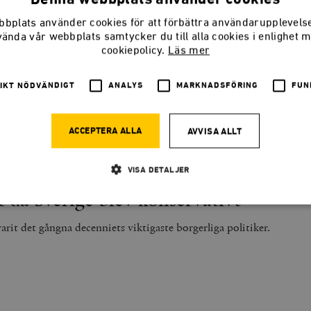
bplats använder cookies för att förbättra användarupplevel
vända vår webbplats samtycker du till alla cookies i enlighet 
r fel diagnos på vårdens problem
cookiepolicy.
Läs mer
 vid frågan om förstatligande av sjukvården, trots att reformen sa
IKT NÖDVÄNDIGT
ANALYS
MARKNADSFÖRING
FUN
 stöd.
ACCEPTERA ALLA
AVVISA ALLT
VISA DETALJER
 då Sverige blev konservativt
Strikt nödvändigt
Analys
Marknadsföring
Funktioner
rit det gångna decenniets viktigaste borgerliga politiker.
llåter kärnwebbplatsfunktioner som användarinloggning och kontohantering. Webbplatsen kan
ies.
Leverantör
Utgång
Beskrivning
/ Domän