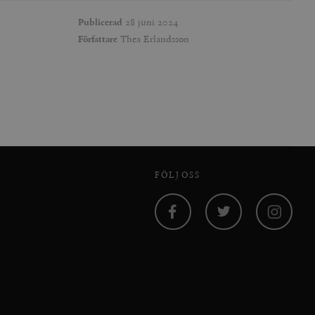
agnens innehåll / data
Publicerad
28 juni 2024
Författare
Thea Erlandsson
påra början av
essioner. Den innehåller
agnens innehåll / data
ellan människor och bots.
ör att göra giltiga
webbplats.
FÖLJ OSS
påra början av
essioner. Den innehåller
ellan människor och bots.
Facebook
Twitter
Instagram
ör att göra giltiga
webbplats.