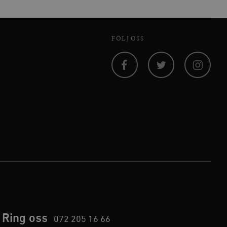
 inte användas ordentligt
FÖLJ OSS
agnens innehåll / data
Facebook
Twitter
Instagram
påra början av
essioner. Den innehåller
agnens innehåll / data
ellan människor och bots.
ör att göra giltiga
webbplats.
påra början av
essioner. Den innehåller
Ring oss
072 205 16 66