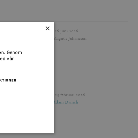
×
Publicerad
16 juni 2026
Författare
Magnus Johansson
sen. Genom
med vår
KTIONER
Publicerad
25 februari 2026
Författare
Adam Danieli