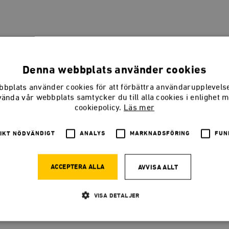
erna blir allt mer oberäkneliga
Denna webbplats använder cookies
drar spelreglerna utan att de folkvalda har fattat något beslut.
bplats använder cookies för att förbättra användarupplevel
vända vår webbplats samtycker du till alla cookies i enlighet 
cookiepolicy.
Läs mer
IKT NÖDVÄNDIGT
ANALYS
MARKNADSFÖRING
FUN
 i staten efter tre?
ACCEPTERA ALLA
AVVISA ALLT
n har växt med runt 70 000 heltidstjänster varje år.
VISA DETALJER