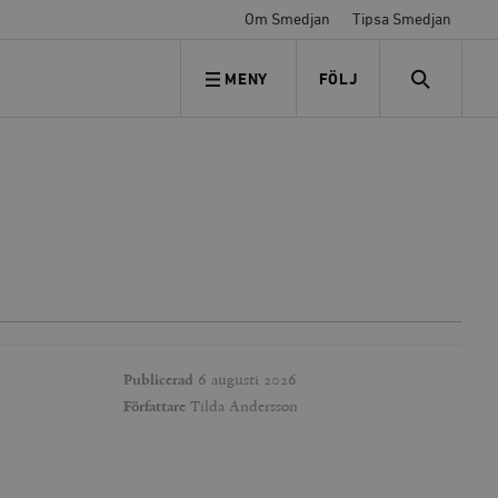
Om Smedjan
Tipsa Smedjan
MENY
FÖLJ
FÖLJ OSS
SEARCH
Publicerad
6 augusti 2026
Författare
Tilda Andersson