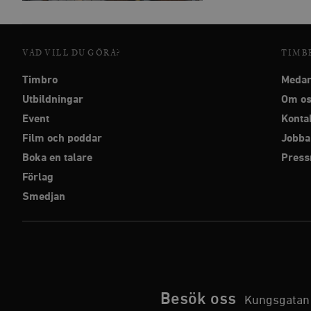
Strikt nödvändiga kakor ti
utan strikt nödvändiga cook
VAD VILL DU GÖRA?
TIMB
Namn
Timbro
Medar
woocommerce_cart_has
Utbildningar
Om o
Event
Konta
_hjFirstSeen
Film och poddar
Jobba
Boka en talare
Pres
woocommerce_items_in_
Förlag
Smedjan
wp_woocommerce_sessio
{32}
__cf_bm
_hjAbsoluteSessionInPr
Besök oss
Kungsgatan 