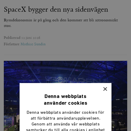
SpaceX bygger den nya sidenvägen
Rymdekonomin är på gång och den kommer att bli astronomiskt
stor.
Publicerad
12 juni 2026
Författare
Mathias Sundin
×
Denna webbplats
använder cookies
Denna webbplats använder cookies för
att förbättra användarupplevelsen.
Genom att använda vår webbplats
samtycker du till alla cookies i enlighet