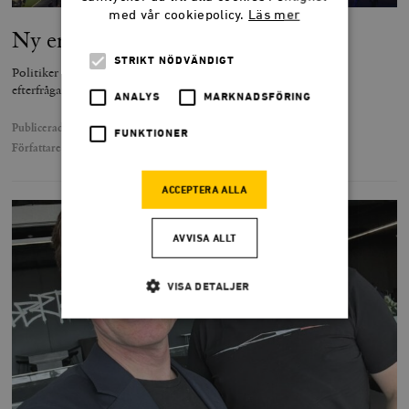
med vår cookiepolicy.
Läs mer
Ny era, förlegade tankesätt
STRIKT NÖDVÄNDIGT
Politiker drömmer om strategisk autonomi. Entreprenörerna
efterfrågar teknikoptimism.
ANALYS
MARKNADSFÖRING
Publicerad
16 februari 2026
FUNKTIONER
Författare
Hannah Stutzinsky
ACCEPTERA ALLA
AVVISA ALLT
VISA DETALJER
Strikt nödvändigt
Analys
Marknadsföring
Funktioner