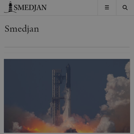
Timbro
MENY
Smedjan