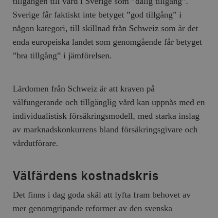
tillgången till vård i Sverige som ”dålig tillgång”.
Sverige får faktiskt inte betyget ”god tillgång” i
någon kategori, till skillnad från Schweiz som är det
enda europeiska landet som genomgående får betyget
”bra tillgång” i jämförelsen.
Lärdomen från Schweiz är att kraven på
välfungerande och tillgänglig vård kan uppnås med en
individualistisk försäkringsmodell, med starka inslag
av marknadskonkurrens bland försäkringsgivare och
vårdutförare.
Välfärdens kostnadskris
Det finns i dag goda skäl att lyfta fram behovet av
mer genomgripande reformer av den svenska