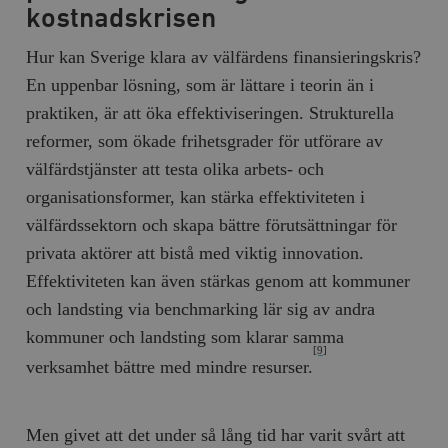
/ Domän
kostnadskrisen
woocommerce_cart_hash
Automattic
S
Inc.
Hur kan Sverige klara av välfärdens finansieringskris?
timbro.se
En uppenbar lösning, som är lättare i teorin än i
praktiken, är att öka effektiviseringen. Strukturella
_hjFirstSeen
Hotjar Ltd
reformer, som ökade frihetsgrader för utförare av
.timbro.se
m
välfärdstjänster att testa olika arbets- och
organisationsformer, kan stärka effektiviteten i
välfärdssektorn och skapa bättre förutsättningar för
privata aktörer att bistå med viktig innovation.
Effektiviteten kan även stärkas genom att kommuner
och landsting via benchmarking lär sig av andra
kommuner och landsting som klarar samma
woocommerce_items_in_cart
Automattic
S
Inc.
[9]
timbro.se
verksamhet bättre med mindre resurser.
Men givet att det under så lång tid har varit svårt att
wp_woocommerce_session_[abcdef0123456789]
timbro.se
2
{32}