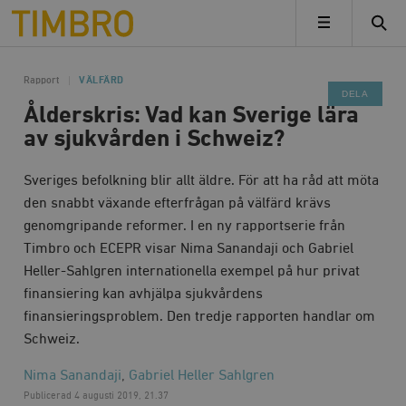
Timbro
MENY
Rapport
VÄLFÄRD
DELA
Ålderskris: Vad kan Sverige lära
av sjukvården i Schweiz?
Sveriges befolkning blir allt äldre. För att ha råd att möta
den snabbt växande efterfrågan på välfärd krävs
genomgripande reformer. I en ny rapportserie från
Timbro och ECEPR visar Nima Sanandaji och Gabriel
Heller-Sahlgren internationella exempel på hur privat
finansiering kan avhjälpa sjukvårdens
finansieringsproblem. Den tredje rapporten handlar om
Schweiz.
Nima Sanandaji
,
Gabriel Heller Sahlgren
Publicerad
4 augusti 2019, 21.37