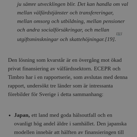
hålla reda på
ju sämre utvecklingen blir. Det kan handla om val
k
användarinst
i
för Youtube-v
mellan välfärdstjänster och transfereringar,
w
inbäddade i
a
webbplatser;
mellan omsorg och utbildning, mellan pensioner
s
också avgör
f
webbplatsbe
och andra socialförsäkringar, och mellan
w
använder den
[11]
eller gamla 
utgiftsminskningar och skattehöjningar.[19].
_gid
Google LLC
1 dag
D
av Youtube-
.timbro.se
G
gränssnittet.
o
v
mailchimp_landing_site
Mailchimp
28 dagar
o
timbro.se
Den lösning som kvarstår är en övergång mot ökad
o
__cf_bm
Cloudflare
30
Denna cookie
privat finansiering av välfärdssektorn. ECEPR och
_gat_UA-19195086-1
.timbro.se
54
D
Inc.
minuter
för att skilja
sekunder
c
.podbean.com
människor oc
Timbro har i en rapportserie, som avslutas med denna
G
Detta är förd
m
för webbplat
rapport, undersökt tre länder som är intressanta
i
att göra gilti
i
rapporter o
förebilder för Sverige i detta sammanhang:
e
användningen
si
deras webbpl
_
a
_fbp
Meta
3
Används av F
s
Japan,
ett land med goda hälsoutfall och en
Platform Inc.
månader
för att lever
p
.timbro.se
serie
t
ovanligt hög andel äldre i samhället. Den japanska
reklamproduk
såsom realti
_ga_YBG49SLCTY
.timbro.se
1 år 1
D
modellen innebär att hälften av finansieringen till
från
månad
G
tredjepartsa