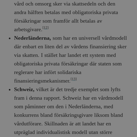
b
vård och omsorg sker via skattsedeln och den
vuid
Vimeo.com
1 år 1
Dessa kakor 
_hjSessionUser_675006
.timbro.se
1 år
andra hälften betalas med obligatoriska privata
Inc.
månad
av Vimeo-
.vimeo.com
videospelare
_hjIncludedInSessionSample_675006
.timbro.se
2
försäkringar som framför allt betalas av
webbplatser.
minuter
[12]
arbetsgivare.
_hjSession_675006
.timbro.se
30
minuter
Nederländerna,
som har en universell vårdmodell
där enbart en liten del av vårdens finansiering sker
via skatten. I stället har landet ett system med
obligatoriska privata försäkringar där staten som
reglerare har infört solidariska
[13]
finansieringsmekanismer.
Schweiz,
vilket är det tredje exemplet som lyfts
fram i denna rapport. Schweiz har en vårdmodell
som påminner om den i Nederländerna, med
konkurrens bland försäkringsgivare liksom bland
vårdutförare. Skillnaden är att landet har en
utpräglad individualistisk modell utan större