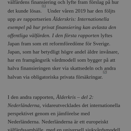
välfärdens finansiering och lyfte fram förslag på hur
[1]
det kunde lösas.
Under våren 2019 har den följts
upp av rapportserien
Ålderskris: Internationella
exempel på hur privat finansiering kan avlasta den
offentliga välfärden. I den första rapporten
lyftes
Japan fram som ett reformföredöme för Sverige.
Japan, som har betydligt högre andel äldre invånare,
har en framgångsrik vårdmodell som bygger på att
halva finansieringen sker via skattsedeln och andra
[2]
halvan via obligatoriska privata försäkringar.
I den andra rapporten,
Ålderkris – del 2:
Nederländerna
, vidareutvecklades det internationella
perspektivet genom en jämförelse med
Nederländerna. Nederländerna är ett europeiskt
välfärdssamhälle, med en universell sjukvårdsmodell