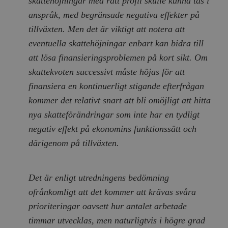
skattehöjningar med rätt profil skulle kunna tas i
Inc.
m
.vimeo.com
anspråk, med begränsade negativa effekter på
tillväxten. Men det är viktigt att notera att
eventuella skattehöjningar enbart kan bidra till
att lösa finansieringsproblemen på kort sikt. Om
skattekvoten successivt måste höjas för att
finansiera en kontinuerligt stigande efterfrågan
kommer det relativt snart att bli omöjligt att hitta
nya skatteförändringar som inte har en tydligt
negativ effekt på ekonomins funktionssätt och
därigenom på tillväxten.
Leverantör
Namn
Utgång
B
/ Domän
Leverantör /
Namn
Utgång
Beskrivning
_ga
Google LLC
1 år 1
D
Domän
.timbro.se
månad
a
Det är enligt utredningens bedömning
U
YSC
Google LLC
Session
Denna cookie 
e
.youtube.com
av YouTube fö
ofrånkomligt att det kommer att krävas svåra
G
spåra visning
a
inbäddade vi
prioriteringar oavsett hur antalet arbetade
a
u
VISITOR_INFO1_LIVE
Google LLC
6
Denna cookie 
timmar utvecklas, men naturligtvis i högre grad
t
.youtube.com
månader
av Youtube fö
g