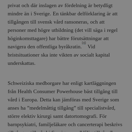
privat och där inslagen av fördelning är betydligt
mindre än i Sverige. En tänkbar delförklaring är att
tillgången till svensk vård ransoneras, och att
personer med högre utbildning (det vill säga i regel
höginkomsttagare) har bättre förutsättningar att
[4]
navigera den offentliga byråkratin.
Vid
bristsituationer ska inte vikten av socialt kapital
underskattas.
Schweiziska medborgare har enligt kartläggningen
från Health Consumer Powerhouse bäst tillgång till
vård i Europa. Detta kan jämföras med Sverige som
anses ha ”medelmåttig tillgång” till specialistvård,
större elektiv kirurgi samt datortomografi. För
barnpsykiatri, familjeläkare och cancerterapi beskrivs