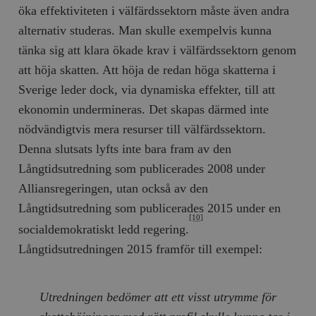
öka effektiviteten i välfärdssektorn måste även andra
__cf_bm
Cloudflare
alternativ studeras. Man skulle exempelvis kunna
Inc.
m
.myfonts.net
tänka sig att klara ökade krav i välfärdssektorn genom
att höja skatten. Att höja de redan höga skatterna i
Sverige leder dock, via dynamiska effekter, till att
ekonomin undermineras. Det skapas därmed inte
nödvändigtvis mera resurser till välfärdssektorn.
Denna slutsats lyfts inte bara fram av den
Långtidsutredning som publicerades 2008 under
_hjAbsoluteSessionInProgress
Hotjar Ltd
.timbro.se
m
Alliansregeringen, utan också av den
Långtidsutredning som publicerades 2015 under en
[10]
socialdemokratiskt ledd regering.
Långtidsutredningen 2015 framför till exempel:
Utredningen bedömer att ett visst utrymme för
__cf_bm
Cloudflare