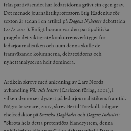
från partiväsendet har ledarsidorna grävt sin egen grav.
Det menade journalistikprofessorn Stig Hadenius för
sexton år sedan i en artikel på
Dagens Nyheters
debattsida
(24/2 2001). Enligt honom var den partipolitiska
prägeln det viktigaste konkurrensverktyget för
ledarjournalistiken och utan denna skulle de
framväxande kolumnerna, debattsidorna och
nyhetsanalyserna helt dominera.
Artikeln skrevs med anledning av Lars Nords
avhandling
Vår tids ledare
(Carlsson förlag, 2001), i
vilken denne ser dystert på ledarjournalistikens framtid.
Några år senare, 2007, skrev Bertil Torekull, tidigare
chefredaktör på
Svenska Dagbladet
och
Dagens Industri
:
”Skrota hela detta pretentiösa blandsystem, denna
publicistiska blindtarm”, i en
debattartikel
i
Dagens