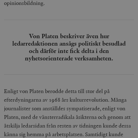
opinionsbildning.
/ Domän
woocommerce_cart_hash
Automattic
S
Inc.
timbro.se
Von Platen beskriver även hur
ledarredaktionen ansågs politiskt besudlad
_hjFirstSeen
Hotjar Ltd
.timbro.se
m
och därför inte fick delta i den
nyhetsorienterade verksamheten.
Enligt von Platen berodde detta till stor del på
efterdyningarna av 1968 års kulturrevolution. Många
woocommerce_items_in_cart
Automattic
S
journalister som anställdes sympatiserade, enligt von
Inc.
timbro.se
Platen, med de vänsterradikala åsikterna och genom att
åtskilja ledarsidan från resten av tidningen kunde dessa
känna sig hemma på arbetsplatsen. Samtidigt kunde
wp_woocommerce_session_[abcdef0123456789]
timbro.se
2
{32}