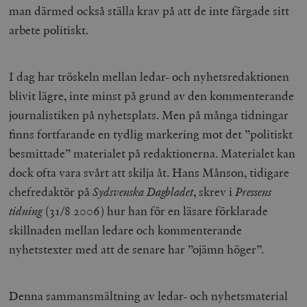
man därmed också ställa krav på att de inte färgade sitt
__cf_bm
Cloudflare
arbete politiskt.
Inc.
m
.myfonts.net
I dag har tröskeln mellan ledar- och nyhetsredaktionen
blivit lägre, inte minst på grund av den kommenterande
journalistiken på nyhetsplats. Men på många tidningar
finns fortfarande en tydlig markering mot det ”politiskt
besmittade” materialet på redaktionerna. Materialet kan
_hjAbsoluteSessionInProgress
Hotjar Ltd
dock ofta vara svårt att skilja åt. Hans Månson, tidigare
.timbro.se
m
chefredaktör på
Sydsvenska Dagbladet
, skrev i
Pressens
tidning
(31/8 2006) hur han för en läsare förklarade
skillnaden mellan ledare och kommenterande
nyhetstexter med att de senare har ”ojämn höger”.
Denna sammansmältning av ledar- och nyhetsmaterial
__cf_bm
Cloudflare