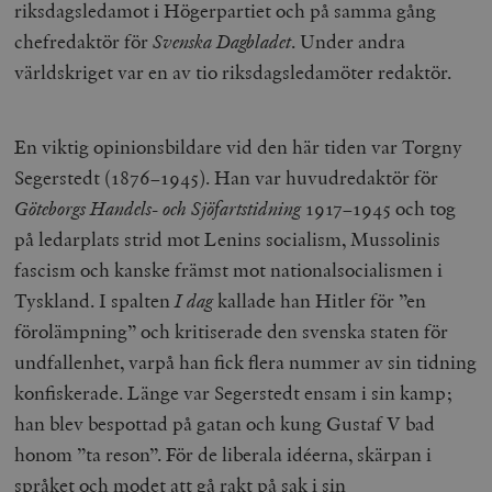
riksdagsledamot i Högerpartiet och på samma gång
chefredaktör för
Svenska Dagbladet
. Under andra
världskriget var en av tio riksdagsledamöter redaktör.
En viktig opinionsbildare vid den här tiden var Torgny
Segerstedt (1876–1945). Han var huvudredaktör för
Göteborgs Handels- och Sjöfartstidning
1917–1945 och tog
på ledarplats strid mot Lenins socialism, Mussolinis
fascism och kanske främst mot nationalsocialismen i
Tyskland. I spalten
I dag
kallade han Hitler för ”en
förolämpning” och kritiserade den svenska staten för
undfallenhet, varpå han fick flera nummer av sin tidning
konfiskerade. Länge var Segerstedt ensam i sin kamp;
han blev bespottad på gatan och kung Gustaf V bad
honom ”ta reson”. För de liberala idéerna, skärpan i
språket och modet att gå rakt på sak i sin