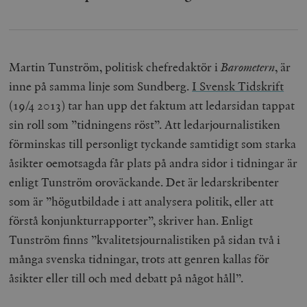
hålla reda på
k
användarinst
i
för Youtube-v
w
inbäddade i
a
webbplatser;
s
också avgör
f
webbplatsbe
Martin Tunström, politisk chefredaktör i
Barometern
, är
w
använder den
eller gamla 
inne på samma linje som Sundberg.
I Svensk Tidskrift
_gid
Google LLC
1 dag
D
av Youtube-
.timbro.se
G
gränssnittet.
(19/4 2013) tar han upp det faktum att ledarsidan tappat
o
v
mailchimp_landing_site
Mailchimp
28 dagar
sin roll som ”tidningens röst”. Att ledarjournalistiken
o
timbro.se
o
förminskas till personligt tyckande samtidigt som starka
__cf_bm
Cloudflare
30
Denna cookie
_gat_UA-19195086-1
.timbro.se
54
D
Inc.
minuter
för att skilja
åsikter oemotsagda får plats på andra sidor i tidningar är
sekunder
c
.podbean.com
människor oc
G
Detta är förd
enligt Tunström oroväckande. Det är ledarskribenter
m
för webbplat
i
att göra gilti
som är ”högutbildade i att analysera politik, eller att
i
rapporter o
e
användningen
förstå konjunkturrapporter”, skriver han. Enligt
si
deras webbpl
_
Tunström finns ”kvalitetsjournalistiken på sidan två i
a
_fbp
Meta
3
Används av F
s
många svenska tidningar, trots att genren kallas för
Platform Inc.
månader
för att lever
p
.timbro.se
serie
t
åsikter eller till och med debatt på något håll”.
reklamproduk
såsom realti
_ga_YBG49SLCTY
.timbro.se
1 år 1
D
från
månad
G
tredjepartsa