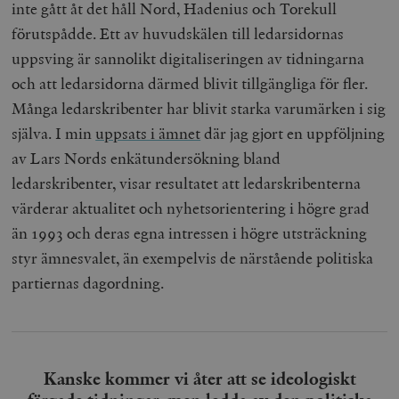
inte gått åt det håll Nord, Hadenius och Torekull
förutspådde. Ett av huvudskälen till ledarsidornas
uppsving är sannolikt digitaliseringen av tidningarna
och att ledarsidorna därmed blivit tillgängliga för fler.
Många ledarskribenter har blivit starka varumärken i sig
själva. I min
uppsats i ämnet
där jag gjort en uppföljning
av Lars Nords enkätundersökning bland
ledarskribenter, visar resultatet att ledarskribenterna
värderar aktualitet och nyhetsorientering i högre grad
än 1993 och deras egna intressen i högre utsträckning
styr ämnesvalet, än exempelvis de närstående politiska
partiernas dagordning.
Kanske kommer vi åter att se ideologiskt