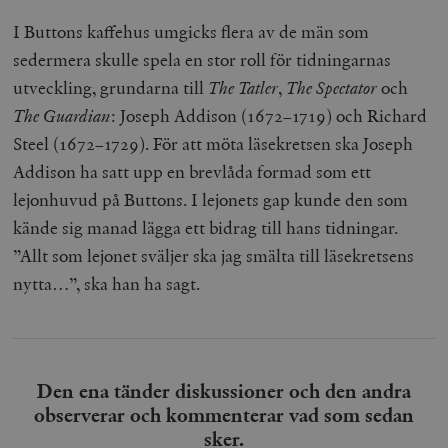
I Buttons kaffehus umgicks flera av de män som
sedermera skulle spela en stor roll för tidningarnas
utveckling, grundarna till
The Tatler
,
The Spectator
och
The Guardian
: Joseph Addison (1672–1719) och Richard
Steel (1672–1729). För att möta läsekretsen ska Joseph
Addison ha satt upp en brevlåda formad som ett
lejonhuvud på Buttons. I lejonets gap kunde den som
kände sig manad lägga ett bidrag till hans tidningar.
”Allt som lejonet sväljer ska jag smälta till läsekretsens
nytta…”, ska han ha sagt.
Den ena tänder diskussioner och den andra
observerar och kommenterar vad som sedan
sker.