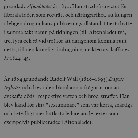
grundade
Aftonbladet
år 1830. Han stred så envetet för
liberala idéer, som rösträtt och näringsfrihet, att kungen
ideligen drog in hans publiceringstillstånd. Hierta bytte
i samma takt namn på tidningen (till Aftonbladet två,
tre, fyra och så vidare) för att därigenom komma runt
detta, till den kungliga indragningsmakten avskaffades
år 1844–45.
År 1864 grundande Rudolf Wall (1826–1893)
Dagens
Nyheter
och drev i den bland annat frågorna om att
avskaffa döds- respektive vatten och bröd-straffet. Han
blev känd för sina ”sextummare” som var korta, snärtiga
och betydligt mer lättlästa ledare än de texter som
exempelvis publicerades i Aftonbladet.