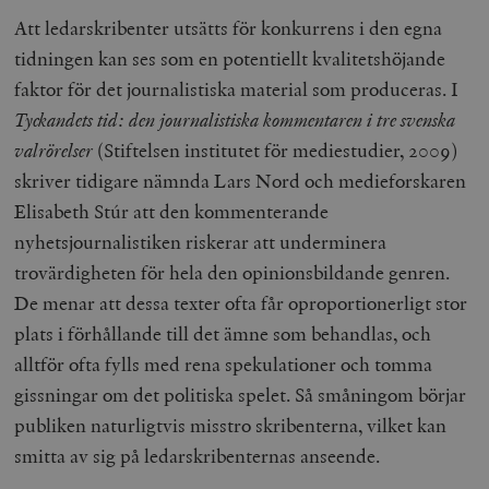
b
Att ledarskribenter utsätts för konkurrens i den egna
vuid
Vimeo.com
1 år 1
Dessa kakor 
_hjSessionUser_675006
.timbro.se
1 år
Inc.
månad
av Vimeo-
tidningen kan ses som en potentiellt kvalitetshöjande
.vimeo.com
videospelare
_hjIncludedInSessionSample_675006
.timbro.se
2
webbplatser.
minuter
faktor för det journalistiska material som produceras. I
Tyckandets tid: den journalistiska kommentaren i tre svenska
_hjSession_675006
.timbro.se
30
minuter
valrörelser
(Stiftelsen institutet för mediestudier, 2009)
skriver tidigare nämnda Lars Nord och medieforskaren
Elisabeth Stúr att den kommenterande
nyhetsjournalistiken riskerar att underminera
trovärdigheten för hela den opinionsbildande genren.
De menar att dessa texter ofta får oproportionerligt stor
plats i förhållande till det ämne som behandlas, och
alltför ofta fylls med rena spekulationer och tomma
gissningar om det politiska spelet. Så småningom börjar
publiken naturligtvis misstro skribenterna, vilket kan
smitta av sig på ledarskribenternas anseende.