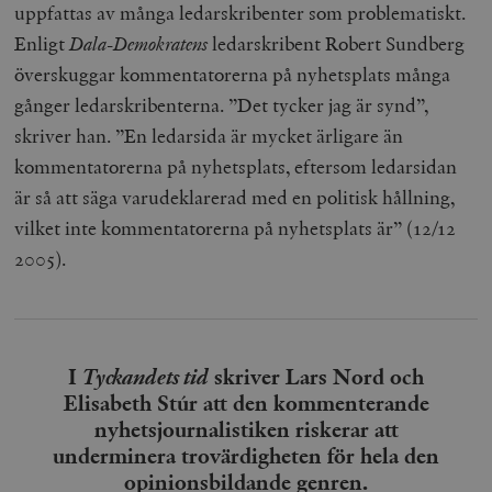
Inc.
m
uppfattas av många ledarskribenter som problematiskt.
.vimeo.com
Enligt
Dala-Demokratens
ledarskribent Robert Sundberg
överskuggar kommentatorerna på nyhetsplats många
gånger ledarskribenterna. ”Det tycker jag är synd”,
skriver han. ”En ledarsida är mycket ärligare än
kommentatorerna på nyhetsplats, eftersom ledarsidan
är så att säga varudeklarerad med en politisk hållning,
vilket inte kommentatorerna på nyhetsplats är” (12/12
2005).
Leverantör
Namn
Utgång
B
/ Domän
Leverantör /
Namn
Utgång
Beskrivning
_ga
Google LLC
1 år 1
D
Domän
I
Tyckandets tid
skriver Lars Nord och
.timbro.se
månad
a
U
YSC
Google LLC
Session
Denna cookie 
Elisabeth Stúr att den kommenterande
e
.youtube.com
av YouTube fö
G
spåra visning
nyhetsjournalistiken riskerar att
a
inbäddade vi
a
underminera trovärdigheten för hela den
u
VISITOR_INFO1_LIVE
Google LLC
6
Denna cookie 
opinionsbildande genren.
t
.youtube.com
månader
av Youtube fö
g