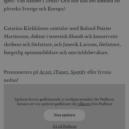
igen? Vad händer i Texas? Och hur kan det komma att
påverka Sverige och Europa?
Catarina Kärkkäinen samtalar med
Roland Poirier
Martinsson, doktor i teoretisk filosofi och konservativ
skribent och författare, och
Janerik Larsson, författare,
borgerlig opinionsbildare och omvärldsbevakare.
Prenumerera på
Acast
,
iTunes,
Spotify
eller lyssna
nedan!
Spelaren kräver godkännande av tredjepartscookies för Podbean.
Genom att visa spelaren godkänner du
villkoren
från Podbean
Visa spelare
Gå till Podbean