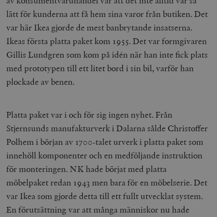
av konsumentvaruhandel var att det inte alltid var så
lätt för kunderna att få hem sina varor från butiken. Det
var här Ikea gjorde de mest banbrytande insatserna.
Ikeas första platta paket kom 1955. Det var formgivaren
Gillis Lundgren som kom på idén när han inte fick plats
med prototypen till ett litet bord i sin bil, varför han
plockade av benen.
Platta paket var i och för sig ingen nyhet. Från
Stjernsunds manufakturverk i Dalarna sålde Christoffer
Polhem i början av 1700-talet urverk i platta paket som
innehöll komponenter och en medföljande instruktion
för monteringen. NK hade börjat med platta
möbelpaket redan 1943 men bara för en möbelserie. Det
var Ikea som gjorde detta till ett fullt utvecklat system.
En förutsättning var att många människor nu hade