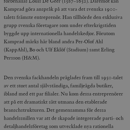
förbehållas Louis De Geer (1587–1652). Däremot kan
Kamprad göra anspråk på att vara det svenska 1900-
talets främste entreprenör. Han tillhörde den exklusiva
grupp svenska företagare som under efterkrigstiden
byggde upp internationella handelskedjor. Förutom
Kamprad märks här bland andra Per-Olof Ahl
(KappAhl), Bo och Ulf Eklöf (Stadium) samt Erling
Persson (H&M).
Den svenska fackhandeln präglades fram till 1950-talet
av ett stort antal självständiga, familjeägda butiker,
ibland med ett par filialer. Nu kom dessa entreprenörer
att på ett dramatiskt sätt utmana den etablerade
branschstrukturen. Det gemensamma för dessa
handelssnillen var att de skapade integrerade parti- och
detaljhandelsföretag som utvecklade nya rationella