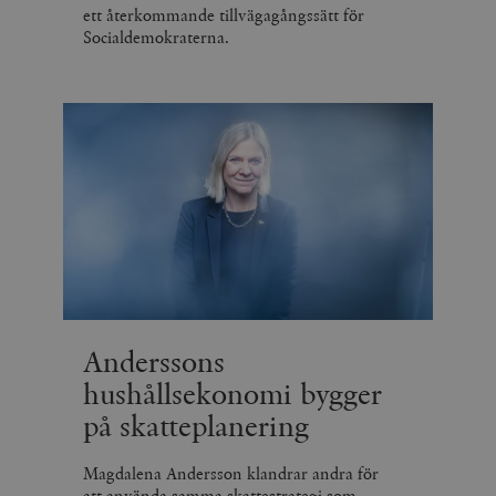
ett återkommande tillvägagångssätt för
Socialdemokraterna.
Anderssons
hushållsekonomi bygger
på skatteplanering
Magdalena Andersson klandrar andra för
att använda samma skattestrategi som