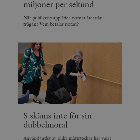
miljoner per sekund
När publikens applåder tystnat återstår
frågan: Vem betalar notan?
S skäms inte för sin
dubbelmoral
Användandet av olika måttstockar har varit