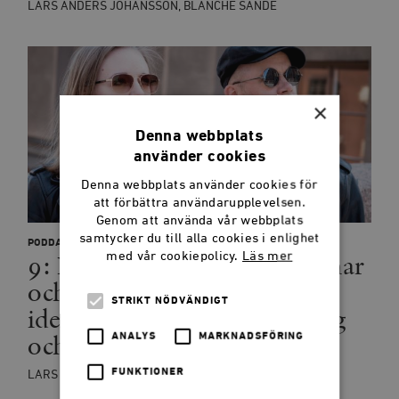
LARS ANDERS JOHANSSON, BLANCHE SANDE
×
Denna webbplats
använder cookies
Denna webbplats använder cookies för
att förbättra användarupplevelsen.
Genom att använda vår webbplats
samtycker du till alla cookies i enlighet
PODDAR
9: Nationaldagen, midsommar
med vår cookiepolicy.
Läs mer
och svenskhet, studentflak,
STRIKT NÖDVÄNDIGT
identitetspolitik på bokförlag
och det totala kriget
ANALYS
MARKNADSFÖRING
FUNKTIONER
LARS ANDERS JOHANSSON, BLANCHE SANDE