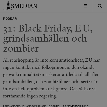
Timbro
MENY
PODDAR
31: Black Friday, EU,
grindsamhällen och
zombier
All reashopping är inte konsumtionshets, EU har
ingen kontakt med folkopinionen, den ökande
grova kriminaliteten riskerar att leda till allt fler
grindsamhällen, och zombiefilmer och -serier är
inte en helt oproblematisk genre. Och så har vi
fortfarande ingen regering.
LARS ANDERS JOHANSSON, BLANCHE SANDE
22 NOVEMBER
2018