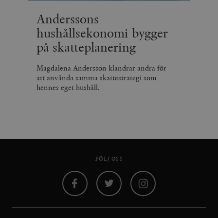
_hjSession_675006
.timbro.se
30
Anderssons
minuter
hushållsekonomi bygger
på skatteplanering
Magdalena Andersson klandrar andra för
att använda samma skattestrategi som
hennes eget hushåll.
FÖLJ OSS
Facebook
Twitter
Instagram