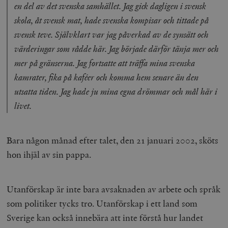
en del av det svenska samhället. Jag gick dagligen i svensk
timbro.se
skola, åt svensk mat, hade svenska kompisar och tittade på
svensk teve. Självklart var jag påverkad av de synsätt och
wp_woocommerce_session_[abcdef0123456789]
timbro.se
2
värderingar som rådde här. Jag började därför tänja mer och
{32}
mer på gränserna. Jag fortsatte att träffa mina svenska
__cf_bm
Cloudflare
Inc.
m
kamrater, fika på kaféer och komma hem senare än den
.myfonts.net
utsatta tiden. Jag hade ju mina egna drömmar och mål här i
livet.
Bara någon månad efter talet, den 21 januari 2002, sköts
hon ihjäl av sin pappa.
_hjAbsoluteSessionInProgress
Hotjar Ltd
.timbro.se
m
Utanförskap är inte bara avsaknaden av arbete och språk
som politiker tycks tro. Utanförskap i ett land som
Sverige kan också innebära att inte förstå hur landet