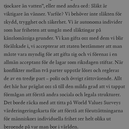
tjockare än vatten”, eller med andra ord: Släkt är
viktigare än vänner. Varför? Vi behöver inte släkten för
skydd, trygghet och säkerhet. Vi är autonoma individer
som har friheten att umgås med släktingar på
känslomässiga grunder. Vi kan gifta oss med dem vi blir
förälskade i, vi accepterar att staten bestämmer att man
måste vara myndig för att gifta sig och vi förenas i en
allmän acceptans för de lagar som riksdagen stiftar. När
konflikter mellan två parter uppstår löses och regleras
de av en tredje part – polis och övrigt rättsväsende. Allt
det här har präglat oss så till den milda grad att vi tappat
förmågan att förstå andra sociala och legala strukturer.
Det borde räcka med att titta på World Values Surveys
värderingeringskarta för att förstå att förutsättningarna
för människors individuella frihet ser helt olika ut
beroende på var man bor i världen.