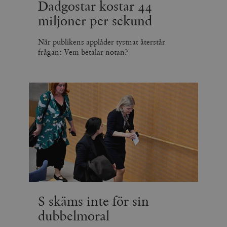
Dadgostar kostar 44
miljoner per sekund
När publikens applåder tystnat återstår
frågan: Vem betalar notan?
S skäms inte för sin
dubbelmoral