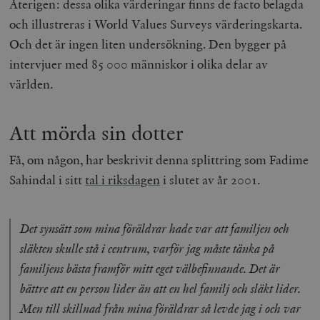
Återigen: dessa olika värderingar finns de facto belagda
Strikt nödvändiga kakor tillåter
kärnwebbplatsfunktioner som användarinloggning
och illustreras i World Values Surveys värderingskarta.
och kontohantering. Webbplatsen kan inte användas
Och det är ingen liten undersökning. Den bygger på
ordentligt utan strikt nödvändiga cookies.
intervjuer med 85 000 människor i olika delar av
Leverantör
Namn
U
/ Domän
världen.
woocommerce_cart_hash
Automattic
S
Inc.
timbro.se
Att mörda sin dotter
Få, om någon, har beskrivit denna splittring som Fadime
_hjFirstSeen
Hotjar Ltd
Sahindal i sitt
tal i riksdagen
i slutet av år 2001.
.timbro.se
m
Det synsätt som mina föräldrar hade var att familjen och
släkten skulle stå i centrum, varför jag måste tänka på
familjens bästa framför mitt eget välbefinnande. Det är
bättre att en person lider än att en hel familj och släkt lider.
Men till skillnad från mina föräldrar så levde jag i och var
woocommerce_items_in_cart
Automattic
S
Inc.