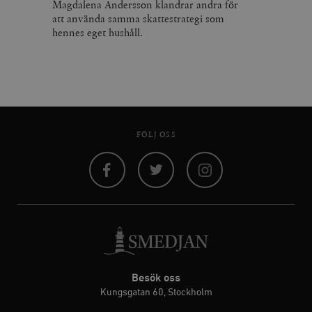
Magdalena Andersson klandrar andra för
att använda samma skattestrategi som
hennes eget hushåll.
FÖLJ OSS
Facebook
Twitter
Instagram
Besök oss
Kungsgatan 60, Stockholm