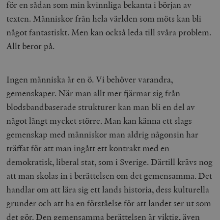
för en sådan som min kvinnliga bekanta i början av
texten. Människor från hela världen som möts kan bli
något fantastiskt. Men kan också leda till svåra problem.
_hjFirstSeen
Hotjar Ltd
.timbro.se
m
Allt beror på.
Ingen människa är en ö. Vi behöver varandra,
gemenskaper. När man allt mer fjärmar sig från
blodsbandbaserade strukturer kan man bli en del av
något långt mycket större. Man kan känna ett slags
woocommerce_items_in_cart
Automattic
S
gemenskap med människor man aldrig någonsin har
Inc.
timbro.se
träffat för att man ingått ett kontrakt med en
demokratisk, liberal stat, som i Sverige. Därtill krävs nog
att man skolas in i berättelsen om det gemensamma. Det
wp_woocommerce_session_[abcdef0123456789]
timbro.se
2
handlar om att lära sig ett lands historia, dess kulturella
{32}
grunder och att ha en förståelse för att landet ser ut som
__cf_bm
Cloudflare
Inc.
m
det gör. Den gemensamma berättelsen är viktig, även
.myfonts.net