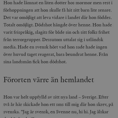
Hon hade lämnat en liten dotter hos mormor men rest i
förhoppningen att hon skulle få hit sitt barn lite senare.
Det var omöjligt att leva vidare i landet där hon föddes.
Totalt omöjligt. Dödshot hängde över henne. Hon hade
varit frispråkig, slagits för både sin och sitt folks frihet
från terrorgrupper. Dessutom uttalat sig i utländsk
media. Hade en svensk hört vad hon sade hade ingen
över huvud taget reagerat, bara beundrat henne. Från
sina landsmän fick hon dödshot.
Förorten värre än hemlandet
Hon var helt uppfylld av sitt nya land – Sverige. Efter
två år här skickade hon ett sms till mig där hon skrev, på
svenska. ”Jag är svensk, en Svenne nu, hi hi. Jag älskar