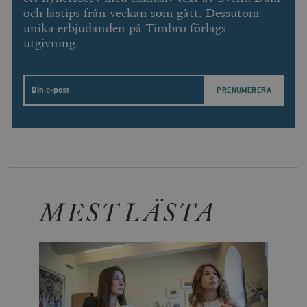
och lästips från veckan som gått. Dessutom
unika erbjudanden på Timbro förlags
utgivning.
Email
MEST LÄSTA