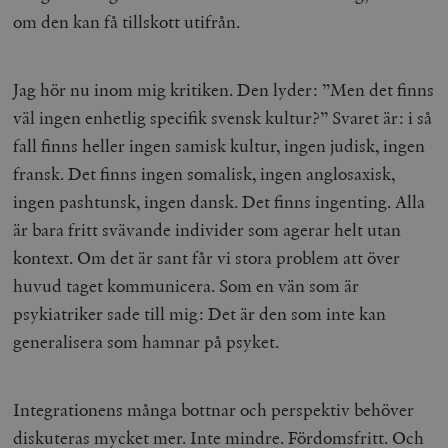
om den kan få tillskott utifrån.
Jag hör nu inom mig kritiken. Den lyder: ”Men det finns
väl ingen enhetlig specifik svensk kultur?” Svaret är: i så
fall finns heller ingen samisk kultur, ingen judisk, ingen
fransk. Det finns ingen somalisk, ingen anglosaxisk,
_hjAbsoluteSessionInProgress
Hotjar Ltd
.timbro.se
m
ingen pashtunsk, ingen dansk. Det finns ingenting. Alla
är bara fritt svävande individer som agerar helt utan
kontext. Om det är sant får vi stora problem att över
huvud taget kommunicera. Som en vän som är
psykiatriker sade till mig: Det är den som inte kan
generalisera som hamnar på psyket.
__cf_bm
Cloudflare
Inc.
m
.vimeo.com
Integrationens många bottnar och perspektiv behöver
diskuteras mycket mer. Inte mindre. Fördomsfritt. Och