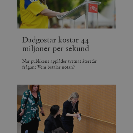
Dadgostar kostar 44
miljoner per sekund
När publikens applåder tystnat återstår
frågan: Vem betalar notan?