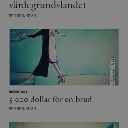
värdegrundslandet
minuter
_hjSession_675006
.timbro.se
30
minuter
PER BRINKEMO
REPORTAGE
5 000 dollar för en brud
PER BRINKEMO