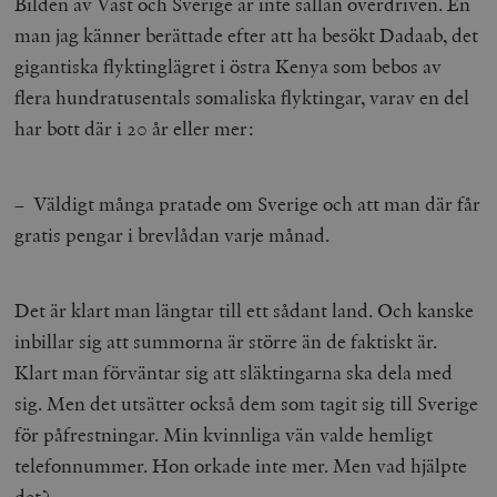
Bilden av Väst och Sverige är inte sällan överdriven. En
man jag känner berättade efter att ha besökt Dadaab, det
gigantiska flyktinglägret i östra Kenya som bebos av
flera hundratusentals somaliska flyktingar, varav en del
har bott där i 20 år eller mer:
– Väldigt många pratade om Sverige och att man där får
gratis pengar i brevlådan varje månad.
Det är klart man längtar till ett sådant land. Och kanske
inbillar sig att summorna är större än de faktiskt är.
Klart man förväntar sig att släktingarna ska dela med
sig. Men det utsätter också dem som tagit sig till Sverige
för påfrestningar. Min kvinnliga vän valde hemligt
telefonnummer. Hon orkade inte mer. Men vad hjälpte
det?