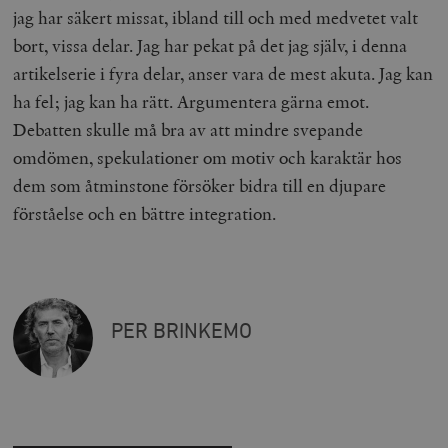
jag har säkert missat, ibland till och med medvetet valt
bort, vissa delar. Jag har pekat på det jag själv, i denna
artikelserie i fyra delar, anser vara de mest akuta. Jag kan
ha fel; jag kan ha rätt. Argumentera gärna emot.
Debatten skulle må bra av att mindre svepande
omdömen, spekulationer om motiv och karaktär hos
dem som åtminstone försöker bidra till en djupare
förståelse och en bättre integration.
Leverantör
Namn
Utgång
B
/ Domän
Leverantör /
Namn
Utgång
Beskrivning
_ga
Google LLC
1 år 1
D
Domän
.timbro.se
månad
a
U
YSC
Google LLC
Session
Denna cookie 
e
.youtube.com
av YouTube fö
G
spåra visning
a
PER BRINKEMO
inbäddade vi
a
u
VISITOR_INFO1_LIVE
Google LLC
6
Denna cookie 
t
.youtube.com
månader
av Youtube fö
g
hålla reda på
k
användarinst
i
för Youtube-v
w
inbäddade i
a
webbplatser;