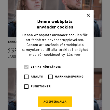
×
Denna webbplats
använder cookies
Denna webbplats använder cookies för
att förbättra användarupplevelsen.
PODDAR
Genom att använda vår webbplats
53: Jubileumsavsnittet
samtycker du till alla cookies i enlighet
med vår cookiepolicy.
Läs mer
LARS ANDERS JOHANSSON, BLANCHE SANDE
STRIKT NÖDVÄNDIGT
ANALYS
MARKNADSFÖRING
FUNKTIONER
ACCEPTERA ALLA