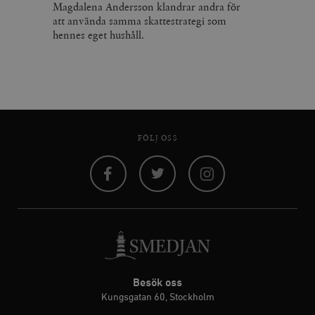
Magdalena Andersson klandrar andra för
att använda samma skattestrategi som
hennes eget hushåll.
FÖLJ OSS
Facebook
Twitter
Instagram
Besök oss
Kungsgatan 60, Stockholm