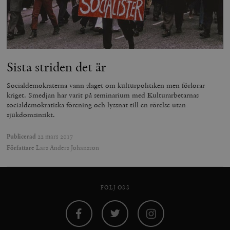
Strikt nödvändigt
Analys
Marknadsföring
Funktioner
Strikt nödvändiga kakor tillåter
kärnwebbplatsfunktioner som användarinloggning
och kontohantering. Webbplatsen kan inte användas
Sista striden det är
ordentligt utan strikt nödvändiga cookies.
Leverantör
Namn
U
Socialdemokraterna vann slaget om kulturpolitiken men förlorar
/ Domän
kriget. Smedjan har varit på seminarium med Kulturarbetarnas
woocommerce_cart_hash
Automattic
S
socialdemokratiska förening och lyssnat till en rörelse utan
Inc.
sjukdomsinsikt.
timbro.se
Publicerad
22 mars 2017
Författare
Lars Anders Johansson
_hjFirstSeen
Hotjar Ltd
.timbro.se
m
FÖLJ OSS