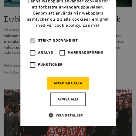
Denna webbplats använder cookies för
att förbättra användarupplevelsen.
Genom att använda vår webbplats
Etablissemangsvänsterns blinda fläck
samtycker du till alla cookies i enlighet
med vår cookiepolicy.
Läs mer
Vänsterpartiet är tillsynes oförmöget att markera mot sin egen
våldsamma svans, och arbetarrörelsens organisationer samarbetar
med aktivister som uppmanar till våld. Ändå är medieintresset för
STRIKT NÖDVÄNDIGT
våldsvänstern ljummet. Stora tidningar försöker rentav tona ned
våldsverkarnas ideologiska hemvist.
ANALYS
MARKNADSFÖRING
FUNKTIONER
Publicerad
12 juli 2017
Författare
Lars Anders Johansson
ACCEPTERA ALLA
AVVISA ALLT
VISA DETALJER