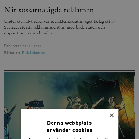
När sossarna ägde reklamen
Under ett halvt sekel var socialdemokratins eget bolag ett av
Sveriges största reklamimperium, med både staten och
oppositionen som kunder.
Publicerad
22 juli 2021
Författare
Erik Lakomaa
×
Denna webbplats
använder cookies