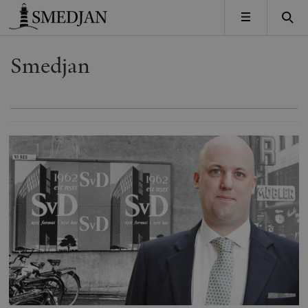
Timbro
MENY
Smedjan