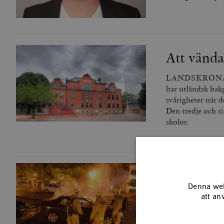
Att vända
LANDSKRONA DEL 
har utländsk bak
svårigheter när 
Den tredje och s
skolor.
Att bygga
Denna web
LANDSKRONA DEL 
att an
i huvudsak styrt
oppositionsbänken