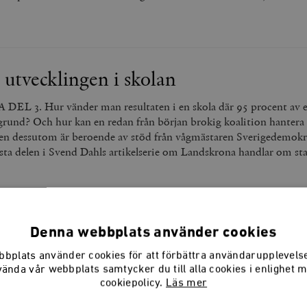
 utvecklingen i skolan
3. Hur vänder man resultaten i en skola där 95 procent av e
grund? Och hur kan en redan från början brokig koalition hantera a
den dessutom är beroende av stöd från vågmästaren Sverigedemokr
ista delen i Svend Dahls artikelserie om Landskrona handlar om st
Denna webbplats använder cookies
 en attraktiv stad
bplats använder cookies för att förbättra användarupplevel
2. Inför valet 2006 hade väljarna fått nog. Den socialdemok
vända vår webbplats samtycker du till alla cookies i enlighet 
 Landskrona sedan den allmänna rösträttens införande förpassades t
cookiepolicy.
Läs mer
. I dess ställe tillträdde en märklig koalition med Liberalerna i s