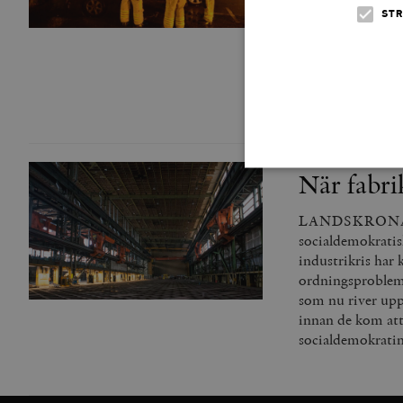
Moderaterna och
STR
vågmästare. Andr
ledningen lämnad
attraktiv och tri
försörjer sig själv
När fabri
LANDSKRONA DEL 
Strikt nödvändiga kakor ti
socialdemokratisk
utan strikt nödvändiga cook
industrikris har
Namn
ordningsproblem 
som nu river upp
woocommerce_cart_has
innan de kom att 
socialdemokratin
_hjFirstSeen