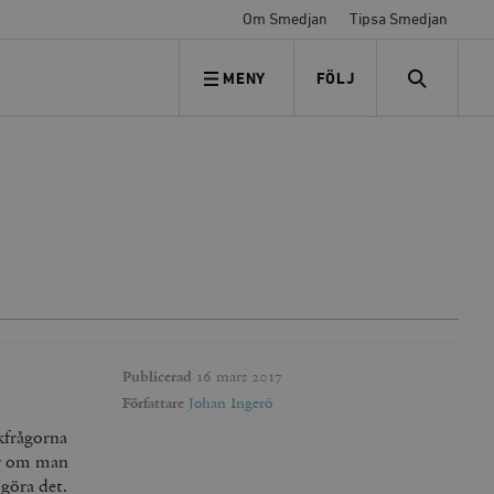
Om Smedjan
Tipsa Smedjan
MENY
FÖLJ
FÖLJ OSS
SEARCH
Publicerad
16 mars 2017
Författare
Johan Ingerö
akfrågorna
För om man
 göra det.