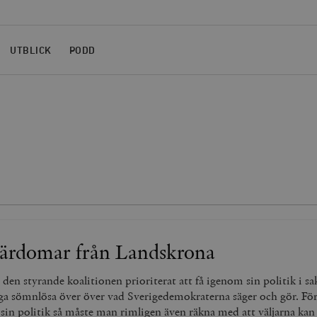
UTBLICK
PODD
lärdomar från Landskrona
den styrande koalitionen prioriterat att få igenom sin politik i s
 ligga sömnlösa över över vad Sverigedemokraterna säger och gör. 
 sin politik så måste man rimligen även räkna med att väljarna kan