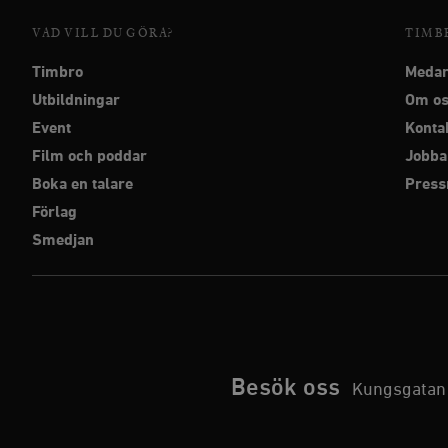
woocommerce_items_in_
VAD VILL DU GÖRA?
TIMB
wp_woocommerce_sessio
Timbro
Medar
{32}
Utbildningar
Om o
__cf_bm
Event
Konta
Film och poddar
Jobba
_hjAbsoluteSessionInPr
Boka en talare
Pres
Förlag
__cf_bm
Smedjan
Namn
Namn
_ga
YSC
Besök oss
Kungsgatan 
VISITOR_INFO1_LIVE