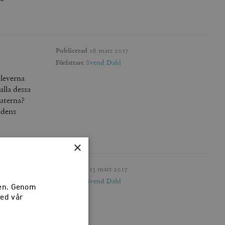
Publicerad
16 mars 2017
Författare
Svend Dahl
leverna
lla dessa
aterna?
adens
×
Publicerad
13 mars 2017
Författare
Svend Dahl
sen. Genom
rati som
med vår
ill
petsen,