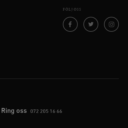
agnens innehåll / data
FÖLJ OSS
ellan människor och bots.
Facebook
Twitter
Instagram
ör att göra giltiga
webbplats.
påra början av
essioner. Den innehåller
ellan människor och bots.
ör att göra giltiga
webbplats.
inbäddade videor.
rsal Analytics - vilket är
Ring oss
lystjänst. Denna cookie
072 205 16 66
t tilldela ett
ierare. Den ingår i varje
darinställningar för
t beräkna besökar-,
öra om
pporterna.
 av Youtube-gränssnittet.