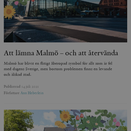
woocommerce_cart_hash
Automattic
S
Inc.
timbro.se
_hjFirstSeen
Hotjar Ltd
.timbro.se
m
Att lämna Malmö – och att återvända
Malmö har blivit en flitigt åberopad symbol för allt som är fel
med dagens Sverige, men bortom problemen finns en levande
och älskad stad.
Publicerad
14 juli 2021
Författare
Ann Heberlein
woocommerce_items_in_cart
Automattic
S
Inc.
timbro.se
wp_woocommerce_session_[abcdef0123456789]
timbro.se
2
{32}