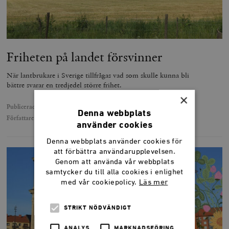
Friheten på landet försvinner
När lantbrukare i Sverige tillfrågas vad som skulle kunna bli
bättre svarar en tredjedel större frihet.
×
Publicerad
28 juli 2021
Denna webbplats
Författare
Edvard Hollertz
använder cookies
Denna webbplats använder cookies för
att förbättra användarupplevelsen.
Genom att använda vår webbplats
samtycker du till alla cookies i enlighet
med vår cookiepolicy.
Läs mer
STRIKT NÖDVÄNDIGT
ANALYS
MARKNADSFÖRING