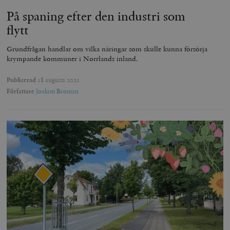
På spaning efter den industri som
flytt
Grundfrågan handlar om vilka näringar som skulle kunna försörja
krympande kommuner i Norrlands inland.
Publicerad
18 augusti 2021
Författare
Joakim Broman