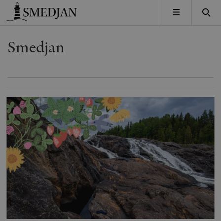
Timbro
MENY
Smedjan