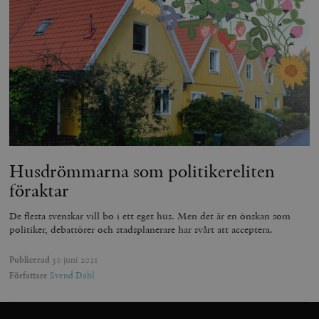
Husdrömmarna som politikereliten
föraktar
Leverantör
Namn
Utgång
B
/ Domän
Leverantör /
De flesta svenskar vill bo i ett eget hus. Men det är en önskan som
Namn
Utgång
Beskrivning
_ga
Google LLC
1 år 1
D
Domän
politiker, debattörer och stadsplanerare har svårt att acceptera.
.timbro.se
månad
a
U
YSC
Google LLC
Session
Denna cookie 
e
.youtube.com
av YouTube fö
G
Publicerad
30 juni 2021
spåra visning
a
inbäddade vi
Författare
Svend Dahl
a
u
VISITOR_INFO1_LIVE
Google LLC
6
Denna cookie 
t
.youtube.com
månader
av Youtube fö
g
hålla reda på
k