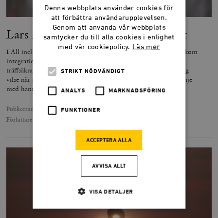
Denna webbplats använder cookies för
att förbättra användarupplevelsen.
Genom att använda vår webbplats
Lars Åberg går vilse i det nya landet
samtycker du till alla cookies i enlighet
med vår cookiepolicy.
Läs mer
I All inclusive möter journalisten Lars Åberg människorna bakom
integrationspolitikens tillkortakommanden. Boken är fylld av
träffsäkra och viktiga observationer, men allt för ofta går Åberg
STRIKT NÖDVÄNDIGT
vilse när han försöker förstå en omgivning som inte ligger i linje
med hans personliga föreställningar.
ANALYS
MARKNADSFÖRING
Publicerad
12 januari 2020
FUNKTIONER
Författare
Eli Göndör
ACCEPTERA ALLA
AVVISA ALLT
VISA DETALJER