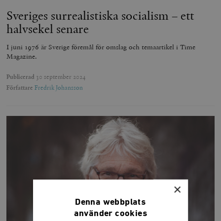
Sveriges surrealistiska socialism – ett
halvsekel senare
I juni 1976 är Sverige föremål för omslag och temaartikel i Time
Magazine.
Publicerad
30 september 2024
Författare
Fredrik Johansson
×
Denna webbplats
använder cookies