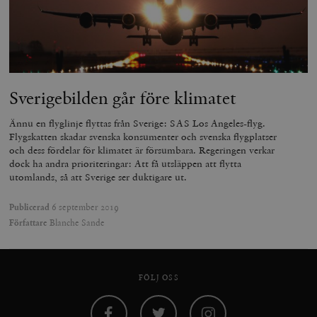
Strikt nödvändigt
Analys
Marknadsföring
Funktioner
Strikt nödvändiga kakor tillåter
kärnwebbplatsfunktioner som användarinloggning
och kontohantering. Webbplatsen kan inte användas
Sverigebilden går före klimatet
ordentligt utan strikt nödvändiga cookies.
Leverantör
Ännu en flyglinje flyttas från Sverige: SAS Los Angeles-flyg.
Namn
U
/ Domän
Flygskatten skadar svenska konsumenter och svenska flygplatser
och dess fördelar för klimatet är försumbara. Regeringen verkar
woocommerce_cart_hash
Automattic
S
Inc.
dock ha andra prioriteringar: Att få utsläppen att flytta
timbro.se
utomlands, så att Sverige ser duktigare ut.
Publicerad
6 september 2019
_hjFirstSeen
Hotjar Ltd
Författare
Blanche Sande
.timbro.se
m
FÖLJ OSS