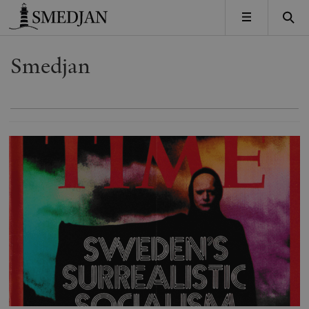
Timbro
MENY
Smedjan