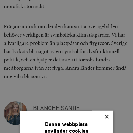
moralisk stormakt.
Frågan är dock om det den kantstötta Sverigebilden
behöver verkligen är symboliska klimatåtgärder. Vi har
allvarligare problem
än plastpåsar och flygresor. Sverige
har lyckats bli något av en symbol för dysfunktionell
politik, och då hjälper det inte att försöka hindra
medborgarna från att flyga. Andra länder kommer ändå
inte vilja bli som vi.
BLANCHE SANDE
×
Fd redaktör, Smedjan
Denna webbplats
använder cookies