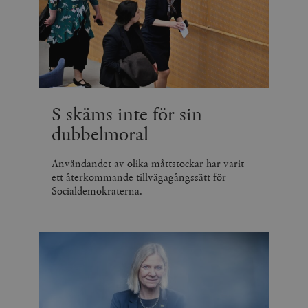
S skäms inte för sin
dubbelmoral
Användandet av olika måttstockar har varit
ett återkommande tillvägagångssätt för
Socialdemokraterna.