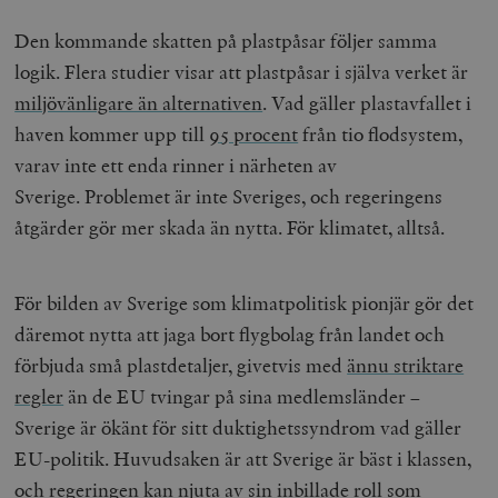
Den kommande skatten på plastpåsar följer samma
logik. Flera studier visar att plastpåsar i själva verket är
miljövänligare än alternativen
.
Vad gäller plastavfallet i
haven kommer upp till
95 procent
från tio flodsystem,
varav inte ett enda rinner i närheten av
Sverige.
Problemet är inte Sveriges, och regeringens
åtgärder gör mer skada än nytta. För klimatet, alltså.
För bilden av Sverige som klimatpolitisk pionjär gör det
däremot nytta att jaga bort flygbolag från landet och
förbjuda små plastdetaljer, givetvis med
ännu striktare
regler
än de EU tvingar på sina medlemsländer
–
Sverige är ökänt för sitt duktighetssyndrom vad gäller
EU-politik.
Huvudsaken är att Sverige är bäst i klassen,
och regeringen kan njuta av sin inbillade roll som