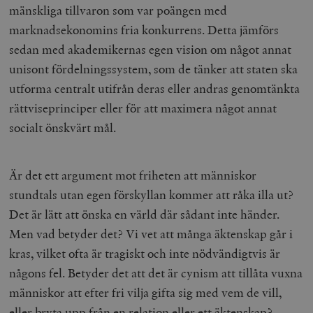
mänskliga tillvaron som var poängen med
marknadsekonomins fria konkurrens. Detta jämförs
sedan med akademikernas egen vision om något annat
unisont fördelningssystem, som de tänker att staten ska
utforma centralt utifrån deras eller andras genomtänkta
rättviseprinciper eller för att maximera något annat
socialt önskvärt mål.
Är det ett argument mot friheten att människor
stundtals utan egen förskyllan kommer att råka illa ut?
Det är lätt att önska en värld där sådant inte händer.
Men vad betyder det? Vi vet att många äktenskap går i
kras, vilket ofta är tragiskt och inte nödvändigtvis är
någons fel. Betyder det att det är cynism att tillåta vuxna
människor att efter fri vilja gifta sig med vem de vill,
eller bryta upp från en relation eller ett äktenskap?