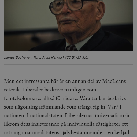
/ Domän
woocommerce_cart_hash
Automattic
S
Inc.
timbro.se
_hjFirstSeen
Hotjar Ltd
.timbro.se
m
James Buchanan. Foto: Atlas Network (CC BY-SA 3.0).
Men det intressanta här är en annan del av MacLeans
retorik. Liberaler beskrivs nämligen som
femtekolonnare, alltså förrädare. Våra tankar beskrivs
woocommerce_items_in_cart
Automattic
S
som någonting främmande som trängt sig in. Var? I
Inc.
timbro.se
nationen. I nationalstaten. Liberalernas universalism är
liksom dess insisterande på individuella rättigheter ett
intrång i nationalstatens självbestämmande – en kedjad
wp_woocommerce_session_[abcdef0123456789]
timbro.se
2
{32}