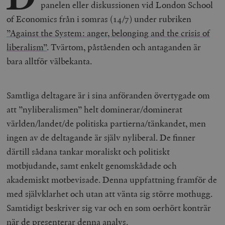
panelen eller diskussionen vid London School
of Economics från i somras (14/7) under rubriken
”Against the System: anger, belonging and the crisis of
liberalism”
. Tvärtom, påståenden och antaganden är
bara alltför välbekanta.
Samtliga deltagare är i sina anföranden övertygade om
att ”nyliberalismen” helt dominerar/dominerat
världen/landet/de politiska partierna/tänkandet, men
ingen av de deltagande är själv nyliberal. De finner
därtill sådana tankar moraliskt och politiskt
motbjudande, samt enkelt genomskådade och
akademiskt motbevisade. Denna uppfattning framför de
med självklarhet och utan att vänta sig större mothugg.
Samtidigt beskriver sig var och en som oerhört konträr
när de presenterar denna analys.