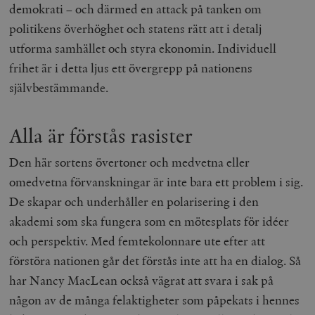
demokrati – och därmed en attack på tanken om
__cf_bm
Cloudflare
politikens överhöghet och statens rätt att i detalj
Inc.
m
.myfonts.net
utforma samhället och styra ekonomin. Individuell
frihet är i detta ljus ett övergrepp på nationens
självbestämmande.
Alla är förstås rasister
Den här sortens övertoner och medvetna eller
_hjAbsoluteSessionInProgress
Hotjar Ltd
.timbro.se
m
omedvetna förvanskningar är inte bara ett problem i sig.
De skapar och underhåller en polarisering i den
akademi som ska fungera som en mötesplats för idéer
och perspektiv. Med femtekolonnare ute efter att
förstöra nationen går det förstås inte att ha en dialog. Så
har Nancy MacLean också vägrat att svara i sak på
någon av de många felaktigheter som påpekats i hennes
__cf_bm
Cloudflare