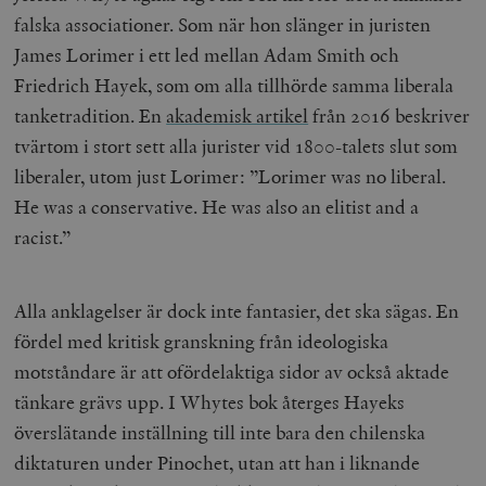
b
falska associationer. Som när hon slänger in juristen
vuid
Vimeo.com
1 år 1
Dessa kakor 
_hjSessionUser_675006
.timbro.se
1 år
Inc.
månad
av Vimeo-
James Lorimer i ett led mellan Adam Smith och
.vimeo.com
videospelare
_hjIncludedInSessionSample_675006
.timbro.se
2
webbplatser.
Friedrich Hayek, som om alla tillhörde samma liberala
minuter
tanketradition. En
akademisk artikel
från 2016 beskriver
_hjSession_675006
.timbro.se
30
minuter
tvärtom i stort sett alla jurister vid 1800-talets slut som
liberaler, utom just Lorimer: ”Lorimer was no liberal.
He was a conservative. He was also an elitist and a
racist.”
Alla anklagelser är dock inte fantasier, det ska sägas. En
fördel med kritisk granskning från ideologiska
motståndare är att ofördelaktiga sidor av också aktade
tänkare grävs upp. I Whytes bok återges Hayeks
överslätande inställning till inte bara den chilenska
diktaturen under Pinochet, utan att han i liknande