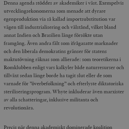
Denna agenda stöddes av akademiker i väst. Exempelvis
utvecklingsekonomerna som menade att dyrare
egenproduktion via så kallad importsubstitution var
vägen till industrialisering och välstånd, vilket bland
annat Indien och Brasilien länge försökte utan
framgång. Även andra fält som ifrågasatte marknader
och den liberala demokratins gränser för statens
maktutövning räknas som allierade: som teoretikerna i
Romklubben enligt vars kalkyler både naturresurser och
tillväxt sedan länge borde ha tagit slut eller de som
varnade för ”överbefolkning” och efterlyste diktatoriska
steriliseringsprogram. Whyte inkluderar även marxister
av alla schatteringar, inklusive militanta och
revolutionära.
Precis när denna akademiskt dominerade koalition