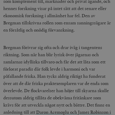
som komplement till, marknader och privat ägande, och
hennes forskning visar på intet sätt att det senare eller
ekonomisk forskning i allmänhet har fel. Den av
Bregman tillskrivna rollen som ensam sanningssägare är
en försåtlig och onödig förvanskning.
Bregman förivrar sig ofta och drar iväg i tangentens
riktning. Som när han blir lyrisk över jägarnas och
samlarnas idylliska tillvaro och får det att låta som ett
förlorat paradis där folk levde i harmoni och var
påfallande friska. Han tycks aldrig riktigt ha funderat
över att de där friska praktexemplaren var de enda som
överlevde. De flockvarelser han höjer till skyarna skulle
dessutom aldrig tillåta de obekväma fritänkare som
krävs för att utveckla något nytt och bättre. Det finns en
anledning till att
Daron Acemoglu och James Robinson i