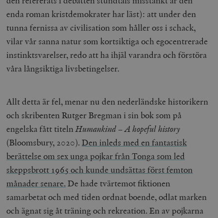
den refererats i debatten stundtals misstänkt är den
enda roman kristdemokrater har läst): att under den
tunna fernissa av civilisation som håller oss i schack,
vilar vår sanna natur som kortsiktiga och egocentrerade
instinktsvarelser, redo att ha ihjäl varandra och förstöra
våra långsiktiga livsbetingelser.
Allt detta är fel, menar nu den nederländske historikern
och skribenten Rutger Bregman i sin bok som på
engelska fått titeln
Humankind – A hopeful history
(Bloomsbury, 2020).
Den inleds med en fantastisk
berättelse om sex unga pojkar från Tonga som led
skeppsbrott 1965 och kunde undsättas först femton
månader senare.
De hade tvärtemot fiktionen
samarbetat och med tiden ordnat boende, odlat marken
och ägnat sig åt träning och rekreation. En av pojkarna