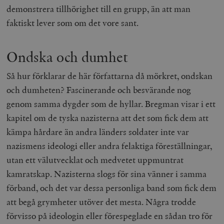
Inc.
m
demonstrera tillhörighet till en grupp, än att man
.vimeo.com
faktiskt lever som om det vore sant.
Ondska och dumhet
Så hur förklarar de här författarna då mörkret, ondskan
och dumheten? Fascinerande och besvärande nog
genom samma dygder som de hyllar. Bregman visar i ett
kapitel om de tyska nazisterna att det som fick dem att
kämpa hårdare än andra länders soldater inte var
Leverantör
Namn
Utgång
B
nazismens ideologi eller andra felaktiga föreställningar,
/ Domän
Leverantör /
utan ett välutvecklat och medvetet uppmuntrat
Namn
Utgång
Beskrivning
_ga
Google LLC
1 år 1
D
Domän
.timbro.se
månad
a
kamratskap. Nazisterna slogs för sina vänner i samma
U
YSC
Google LLC
Session
Denna cookie 
e
.youtube.com
av YouTube fö
förband, och det var dessa personliga band som fick dem
G
spåra visning
a
inbäddade vi
att begå grymheter utöver det mesta. Några trodde
a
u
VISITOR_INFO1_LIVE
Google LLC
6
Denna cookie 
förvisso på ideologin eller förespeglade en sådan tro för
t
.youtube.com
månader
av Youtube fö
g