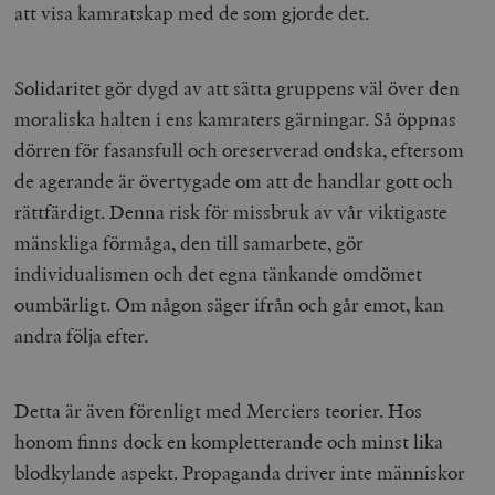
hålla reda på
att visa kamratskap med de som gjorde det.
k
användarinst
i
för Youtube-v
w
inbäddade i
a
webbplatser;
s
Solidaritet gör dygd av att sätta gruppens väl över den
också avgör
f
webbplatsbe
w
moraliska halten i ens kamraters gärningar. Så öppnas
använder den
eller gamla 
_gid
Google LLC
1 dag
D
dörren för fasansfull och oreserverad ondska, eftersom
av Youtube-
.timbro.se
G
gränssnittet.
o
de agerande är övertygade om att de handlar gott och
v
mailchimp_landing_site
Mailchimp
28 dagar
o
rättfärdigt. Denna risk för missbruk av vår viktigaste
timbro.se
o
mänskliga förmåga, den till samarbete, gör
__cf_bm
Cloudflare
30
Denna cookie
_gat_UA-19195086-1
.timbro.se
54
D
Inc.
minuter
för att skilja
sekunder
c
individualismen och det egna tänkande omdömet
.podbean.com
människor oc
G
Detta är förd
m
oumbärligt. Om någon säger ifrån och går emot, kan
för webbplat
i
att göra gilti
i
andra följa efter.
rapporter o
e
användningen
si
deras webbpl
_
a
_fbp
Meta
3
Används av F
Detta är även förenligt med Merciers teorier. Hos
s
Platform Inc.
månader
för att lever
p
.timbro.se
serie
honom finns dock en kompletterande och minst lika
t
reklamproduk
såsom realti
blodkylande aspekt. Propaganda driver inte människor
_ga_YBG49SLCTY
.timbro.se
1 år 1
D
från
månad
G
tredjepartsa