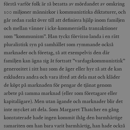
förstå varför folk är så besatta av mördandet av omkring
100 miljoner människor i kommunistiska diktaturer, och
går sedan raskt över till att definiera hjälp inom familjen
och mellan vänner i icke-kommersiella transaktioner
som ”kommunism”. Han tycks förvisso landa i en rätt
pluralistisk syn på samhället som rymmande också
marknader och företag, så att exempelvis den där
familjen kan ägna sig åt fortsatt ”vardagskommunistisk”
generositet i sitt hus som de äger eller hyr så att de kan
exkludera andra och vara ifred att dela mat och kläder
de köpt på marknaden för pengar de tjänat genom
arbete på samma marknad (eller som företagare eller
kapitalägare). Men utan ägande och marknader blir det
inte mycket att dela. Som Margaret Thatcher en gång
konstaterade hade ingen kommit ihåg den barmhärtige
samariten om han bara varit barmhärtig, han hade också