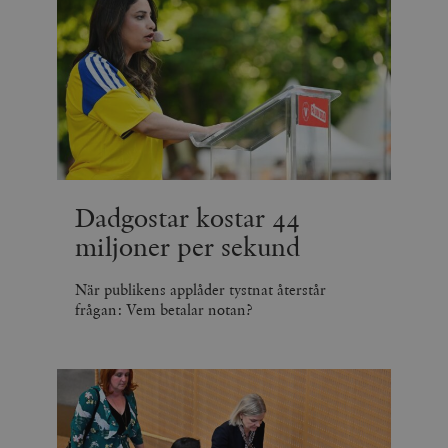
Dadgostar kostar 44
miljoner per sekund
När publikens applåder tystnat återstår
frågan: Vem betalar notan?