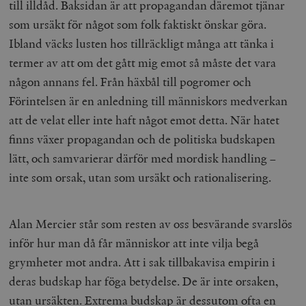
till illdåd. Baksidan är att propagandan däremot tjänar
b
vuid
Vimeo.com
1 år 1
Dessa kakor 
som ursäkt för något som folk faktiskt önskar göra.
_hjSessionUser_675006
.timbro.se
1 år
Inc.
månad
av Vimeo-
.vimeo.com
videospelare
Ibland väcks lusten hos tillräckligt många att tänka i
_hjIncludedInSessionSample_675006
.timbro.se
2
webbplatser.
minuter
termer av att om det gått mig emot så måste det vara
_hjSession_675006
.timbro.se
30
någon annans fel. Från häxbål till pogromer och
minuter
Förintelsen är en anledning till människors medverkan
att de velat eller inte haft något emot detta. När hatet
finns växer propagandan och de politiska budskapen
lätt, och samvarierar därför med mordisk handling –
inte som orsak, utan som ursäkt och rationalisering.
Alan Mercier står som resten av oss besvärande svarslös
inför hur man då får människor att inte vilja begå
grymheter mot andra. Att i sak tillbakavisa empirin i
deras budskap har föga betydelse. De är inte orsaken,
utan ursäkten. Extrema budskap är dessutom ofta en