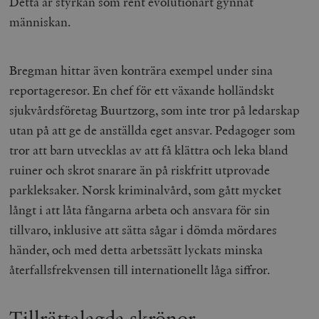
Detta är styrkan som rent evolutionärt gynnat
människan.
Bregman hittar även konträra exempel under sina
reportageresor. En chef för ett växande holländskt
sjukvårdsföretag Buurtzorg, som inte tror på ledarskap
utan på att ge de anställda eget ansvar. Pedagoger som
tror att barn utvecklas av att få klättra och leka bland
ruiner och skrot snarare än på riskfritt utprovade
parkleksaker. Norsk kriminalvård, som gått mycket
långt i att låta fångarna arbeta och ansvara för sin
tillvaro, inklusive att sätta sågar i dömda mördares
händer, och med detta arbetssätt lyckats minska
återfallsfrekvensen till internationellt låga siffror.
Tillrättalagda skrönor