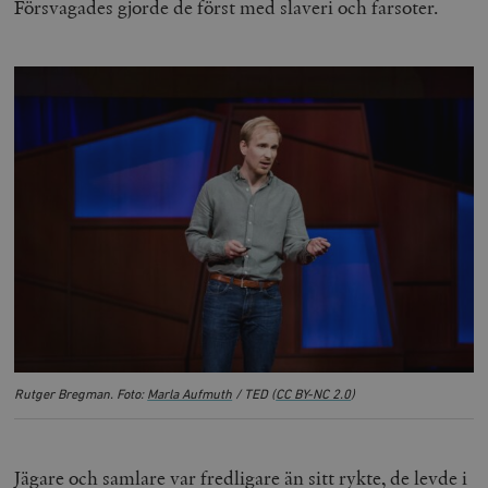
Försvagades gjorde de först med slaveri och farsoter.
Rutger Bregman. Foto:
Marla Aufmuth
/ TED (
CC BY-NC 2.0
)
Jägare och samlare var fredligare än sitt rykte, de levde i