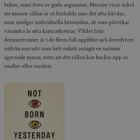
/ Domän
behov, samt även av goda argument. Mercier visar också
att massor sällan är så lättledda som det ofta hävdas,
woocommerce_cart_hash
Automattic
S
Inc.
utan medger individuella beteenden, de som påverkar
timbro.se
varandra är ofta kamratkretsar. Våldet från
demonstranter är i de flesta fall uppblåst och överdrivet
_hjFirstSeen
Hotjar Ltd
utifrån narrativ som helt enkelt antagit en unisont
.timbro.se
m
agerande massa, trots att det sällan kan backas upp av
studier eller resultat.
woocommerce_items_in_cart
Automattic
S
Inc.
timbro.se
wp_woocommerce_session_[abcdef0123456789]
timbro.se
2
{32}