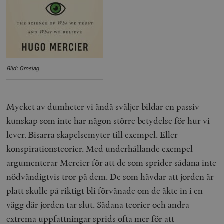
__cf_bm
Cloudflare
Inc.
m
.myfonts.net
Bild: Omslag
Mycket av dumheter vi ändå sväljer bildar en passiv
kunskap som inte har någon större betydelse för hur vi
_hjAbsoluteSessionInProgress
Hotjar Ltd
.timbro.se
m
lever. Bisarra skapelsemyter till exempel. Eller
konspirationsteorier. Med underhållande exempel
argumenterar Mercier för att de som sprider sådana inte
nödvändigtvis tror på dem. De som hävdar att jorden är
platt skulle på riktigt bli förvånade om de åkte in i en
vägg där jorden tar slut. Sådana teorier och andra
extrema uppfattningar sprids ofta mer för att
__cf_bm
Cloudflare