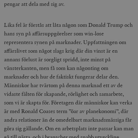
pengar att dela med sig av.
Lika fel är förstås att låta någon som Donald Trump och
hans syn på affärsuppgörelser som win-lose
representera synen på marknader. Uppfattningen om
affärslivet som något slags krig där din vinst är en
annans förlust är sorgligt spridd, inte minst på
vänsterkanten, men få som kan någonting om
marknader och hur de faktiskt fungerar delar den.
Människor har tvärtom på denna marknad ett av de
vidaste fälten för skapande, rörlighet och samarbete,
som vi är skapta för. Företagen där människor kan verka
är med Ronald Coases term ”öar av planekonomi”, där
andra relationer än de omedelbart marknadsmässiga får
göra sig gällande. Om en arbetsplats inte passar kan man
gå till nästa, och i branscher med snabb utveckling