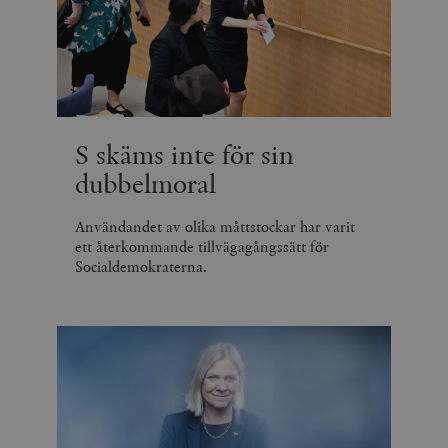
S skäms inte för sin
dubbelmoral
Användandet av olika måttstockar har varit
ett återkommande tillvägagångssätt för
Socialdemokraterna.